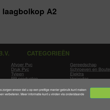
 laagbolkop A2
B.V.
CATEGORIEËN
Afvoer Pvc
Gereedschap
Druk Pvc
Schroeven en Bout
Tyleen
Elektra
PP producten
Verandas
Las producten
Zwembad
GLW producten
Overige
zorgen ervoor dat u op een prettige manier gebruik kunt maken
n verbeteren. Meer informatie kunt u vinden via onderstaande
mene Voorwaarden
|
Levertijden & Bezorgkosten
|
Klant