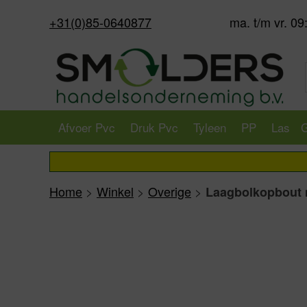
+31(0)85-0640877
ma. t/m vr. 09
Afvoer Pvc
Druk Pvc
Tyleen
PP
Las
G
Home
>
Winkel
>
Overige
>
Laagbolkopbout m