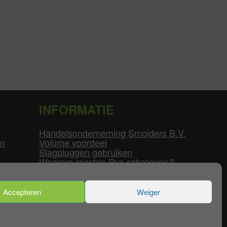
INFORMATIE
Handelsonderneming Smolders B.V.
en
Volume voordeel
Slagpluggen gebruiken
Waarom roesten Rvs schroeven?
Schroefdraad tabel
Pvc-buizen diameters
Flenzen tabel
Accepteren
Weiger
enservice
|
Mijn Account
|
Contact