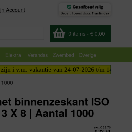
Gecertificeerd veilig
jn Account
Gecertificeerd door:
Trustindex
0 items
-
€ 0,00
Elektra
Verandas
Zwembad
Overige
n i.v.m. vakantie van 24-07-2026 t/m 14-08-2026 t
 1000
et binnenzeskant ISO
3 X 8 | Aantal 1000
excl.
€
22,70
€
22,70