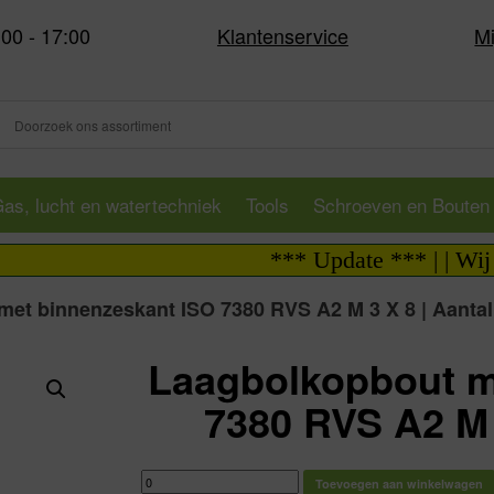
:00 - 17:00
Klantenservice
Mi
as, lucht en watertechniek
Tools
Schroeven en Bouten
*** Update *** | | Wij zij
et binnenzeskant ISO 7380 RVS A2 M 3 X 8 | Aantal
Laagbolkopbout m
7380 RVS A2 M 
Laagbolkopbout
Toevoegen aan winkelwagen
met