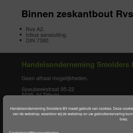
Binnen zeskantbout Rvs
Rvs A2.
Inbus aansluiting.
DIN 7380.
Handelsonderneming Smolders 
Geen afhaal mogelijkheden.
Spaubeekstraat 95-22
5035 JV Tilburg
T. +31(0)85-0640877
Handelsonderneming Smolders BV maakt gebruik van cookies. Deze cookies 
E.
info@smoldersbv.nl
van de webshop, waardoor wij de webshop en uw gebruikerservaring kunne
links.
Disclaimer
|
Privacy policy
|
Alge
Cookiebeleid
Privacyverklaring