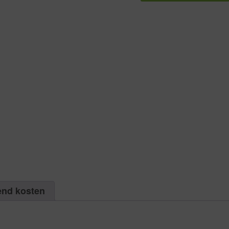
binnenzeskant
ISO
7380
RVS
A2
M
3
X
8
|
Aantal
1000
aantal
end kosten