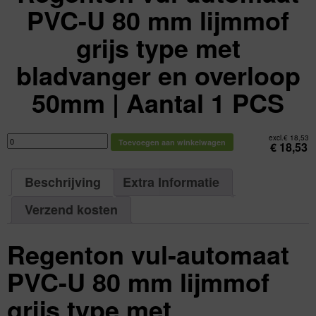
PVC-U 80 mm lijmmof
grijs type met
bladvanger en overloop
50mm | Aantal 1 PCS
Regenton
excl.
€
18,53
Toevoegen aan winkelwagen
vul-
€
18,53
automaat
PVC-
U
80
Beschrijving
Extra Informatie
mm
lijmmof
grijs
type
Verzend kosten
met
bladvanger
en
overloop
Regenton vul-automaat
50mm
|
Aantal
1
PVC-U 80 mm lijmmof
PCS
aantal
grijs type met