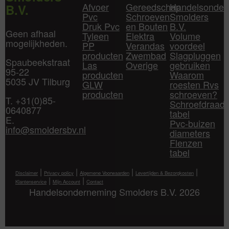
Afvoer
Gereedschap
Handelsonder
B.V.
Pvc
Schroeven
Smolders
Druk Pvc
en Bouten
B.V.
Geen afhaal
Tyleen
Elektra
Volume
mogelijkheden.
PP
Verandas
voordeel
producten
Zwembad
Slagpluggen
Spaubeekstraat
Las
Overige
gebruiken
95-22
producten
Waarom
5035 JV Tilburg
GLW
roesten Rvs
producten
schroeven?
T. +31(0)85-
Schroefdraad
0640877
tabel
E.
Pvc-buizen
info@smoldersbv.nl
diameters
Flenzen
tabel
|
|
|
|
Disclaimer
Privacy policy
Algemene Voorwaarden
Levertijden & Bezorgkosten
|
|
Klantenservice
Mijn Account
Contact
Handelsonderneming Smolders B.V. 2026