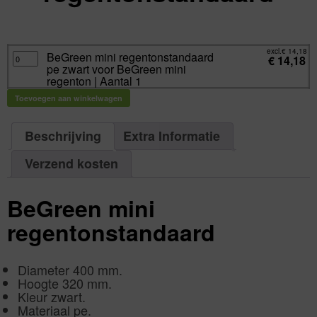
excl.
Va:
€
14,18
incl.
€
17,16
excl.
€
14,18
BeGreen
BeGreen mini regentonstandaard
€
14,18
mini
pe zwart voor BeGreen mini
regentonstandaard
pe
regenton | Aantal 1
zwart
voor
Toevoegen aan winkelwagen
BeGreen
mini
regenton
|
Aantal
Beschrijving
Extra Informatie
1
aantal
Verzend kosten
BeGreen mini
regentonstandaard
Diameter 400 mm.
Hoogte 320 mm.
Kleur zwart.
Materiaal pe.