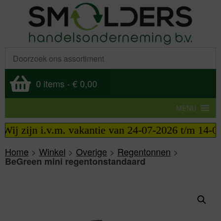
0 items
-
€ 0,00
MENU
ij zijn i.v.m. vakantie van 24-07-2026 t/m 14-08-
Home
>
Winkel
>
Overige
>
Regentonnen
>
BeGreen mini regentonstandaard