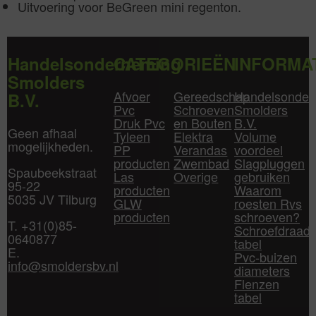
Uitvoering voor BeGreen mini regenton.
Handelsonderneming
CATEGORIEËN
INFORMA
Smolders
Afvoer
Gereedschap
Handelsonder
B.V.
Pvc
Schroeven
Smolders
Druk Pvc
en Bouten
B.V.
Geen afhaal
Tyleen
Elektra
Volume
mogelijkheden.
PP
Verandas
voordeel
producten
Zwembad
Slagpluggen
Spaubeekstraat
Las
Overige
gebruiken
95-22
producten
Waarom
5035 JV Tilburg
GLW
roesten Rvs
producten
schroeven?
T. +31(0)85-
Schroefdraad
0640877
tabel
E.
Pvc-buizen
info@smoldersbv.nl
diameters
Flenzen
tabel