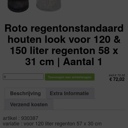
Roto regentonstandaard
houten look voor 120 &
150 liter regenton 58 x
31 cm | Aantal 1
Roto
excl.
€
72,02
Toevoegen aan winkelwagen
regentonstandaard
€
72,02
houten
look
voor
120
Beschrijving
Extra Informatie
&
150
liter
regenton
Verzend kosten
58
x
31
cm
artikel : 930387
|
Aantal
variatie : voor 120 liter regenton 57 x 30 cm
1