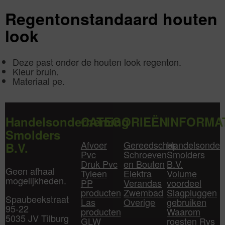
aantal
Regentonstandaard houten
look
Deze past onder de houten look regenton.
Kleur bruin.
Materiaal pe.
Handelsonderneming
CATEGORIEËN
INFORMA
Smolders
Afvoer
Gereedschap
Handelsonder
B.V.
Pvc
Schroeven
Smolders
Druk Pvc
en Bouten
B.V.
Geen afhaal
Tyleen
Elektra
Volume
mogelijkheden.
PP
Verandas
voordeel
producten
Zwembad
Slagpluggen
Spaubeekstraat
Las
Overige
gebruiken
95-22
producten
Waarom
5035 JV Tilburg
GLW
roesten Rvs