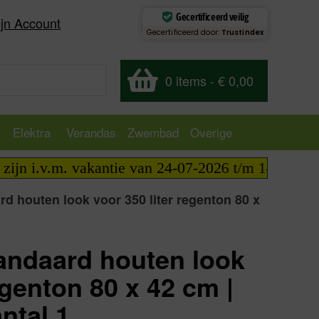
Gecertificeerd veilig
jn Account
Gecertificeerd door:
Trustindex
0 items
-
€ 0,00
Elektra
Verandas
Zwembad
Overige
n i.v.m. vakantie van 24-07-2026 t/m 14-08-2026 t
d houten look voor 350 liter regenton 80 x
andaard houten look
egenton 80 x 42 cm |
ntal 1