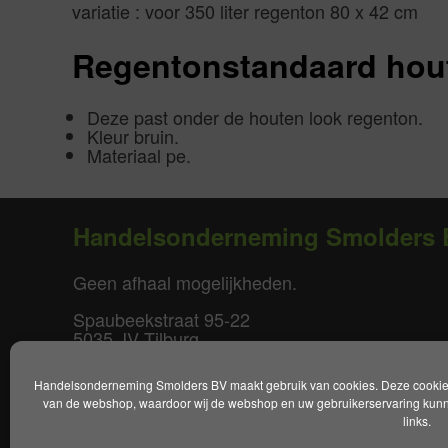
variatie : voor 350 liter regenton 80 x 42 cm
Regentonstandaard hou
Deze past onder de houten look regenton.
Kleur bruin.
Materiaal pe.
Handelsonderneming Smolders 
Geen afhaal mogelijkheden.
Spaubeekstraat 95-22
5035 JV Tilburg
T. +31(0)85-0640877
Handelsonderneming Smolders BV maakt gebruik van cookies. Deze cookies 
E.
info@smoldersbv.nl
van de webshop, waardoor wij de webshop en uw gebruikerservaring kunne
links.
Disclaimer
|
Privacy policy
|
Alge