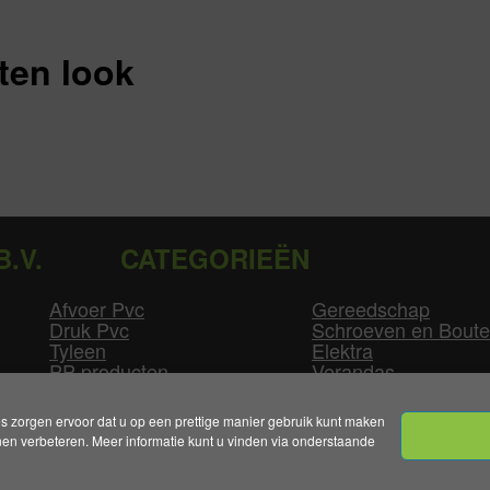
ten look
B.V.
CATEGORIEËN
Afvoer Pvc
Gereedschap
Druk Pvc
Schroeven en Bout
Tyleen
Elektra
PP producten
Verandas
Las producten
Zwembad
GLW producten
Overige
zorgen ervoor dat u op een prettige manier gebruik kunt maken
n verbeteren. Meer informatie kunt u vinden via onderstaande
mene Voorwaarden
|
Levertijden & Bezorgkosten
|
Klant