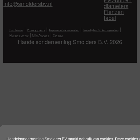
info@smoldersbv.nl
diameters
Flenzen
tabel
|
|
|
|
Disclaimer
Privacy policy
Algemene Voorwaarden
Levertijden & Bezorgkosten
|
|
Klantenservice
Mijn Account
Contact
Handelsonderneming Smolders B.V. 2026
Handelsonderneming Smolders BV maakt gebruik van cookies. Deze cookies 