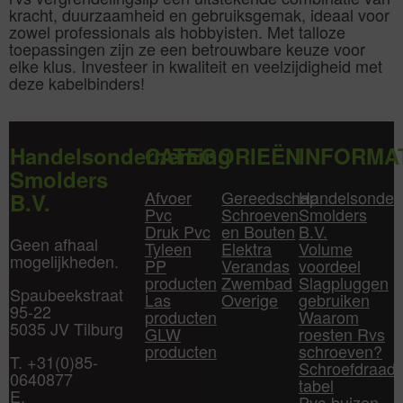
kracht, duurzaamheid en gebruiksgemak, ideaal voor
zowel professionals als hobbyisten. Met talloze
toepassingen zijn ze een betrouwbare keuze voor
elke klus. Investeer in kwaliteit en veelzijdigheid met
deze kabelbinders!
Handelsonderneming
CATEGORIEËN
INFORMA
Smolders
Afvoer
Gereedschap
Handelsonder
B.V.
Pvc
Schroeven
Smolders
Druk Pvc
en Bouten
B.V.
Geen afhaal
Tyleen
Elektra
Volume
mogelijkheden.
PP
Verandas
voordeel
producten
Zwembad
Slagpluggen
Spaubeekstraat
Las
Overige
gebruiken
95-22
producten
Waarom
5035 JV Tilburg
GLW
roesten Rvs
producten
schroeven?
T. +31(0)85-
Schroefdraad
0640877
tabel
E.
Pvc-buizen