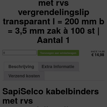
met rvs
vergrendelingslip
transparant l = 200 mm b
= 3,5 mm zak à 100 st |
Aantal 1
SapiSelco
excl.
€
14,98
Toevoegen aan winkelwagen
kabelbinders
€
14,98
met
rvs
vergrendelingslip
transparant
Beschrijving
Extra Informatie
l
=
200
mm
Verzend kosten
b
=
3,5
mm
SapiSelco kabelbinders
zak
à
100
st
met rvs
|
Aantal
1
aantal