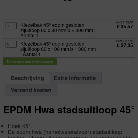
excl.
Va:
€
35,57
incl.
€
43,04
excl.
€
35,57
Kiezelbak
Kiezelbak 45° edpm gesloten
€
35,57
45°
zijuitloop 60 x 80 mm b = 300 mm |
edpm
gesloten
Aantal 1
zijuitloop
60
excl.
€
37,35
Kiezelbak
Kiezelbak 45° edpm gesloten
x
€
37,35
45°
80
zijuitloop 60 x 100 mm b = 300 mm
edpm
mm
gesloten
| Aantal 1
b
zijuitloop
=
60
300
Toevoegen aan winkelwagen
x
mm
100
|
mm
Aantal
b
1
=
Beschrijving
Extra Informatie
aantal
300
mm
|
Verzend kosten
Aantal
1
aantal
EPDM Hwa stadsuitloop 45°
Hoek 45°.
De epdm hwa (hemelwaterafvoer) stadsuitloop
bestaat uit een uitloop van pe en een epdm slabbe.