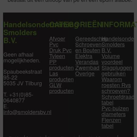
Handelsonderneming
CATEGORIEËN
INFORMA
Smolders
Afvoer
Gereedschap
Handelsonder
B.V.
Pvc
Schroeven
Smolders
Druk Pvc
en Bouten
B.V.
Geen afhaal
Tyleen
Elektra
Volume
mogelijkheden.
PP
Verandas
voordeel
producten
Zwembad
Slagpluggen
Spaubeekstraat
Las
Overige
gebruiken
95-22
producten
Waarom
5035 JV Tilburg
GLW
roesten Rvs
producten
schroeven?
T. +31(0)85-
Schroefdraad
0640877
tabel
E.
Pvc-buizen
info@smoldersbv.nl
diameters
Flenzen
tabel
|
|
|
|