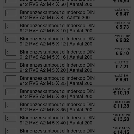
€
14,94
aantal
35
A2
cilinderkop
912 RVS A2 M 4 X 50 | Aantal 200
|
M
DIN
Aantal
4
912
excl.
€
6,47
200
X
RVS
Binnenzeskantbout
Binnenzeskantbout cilinderkop DIN
€
6,47
aantal
40
A2
cilinderkop
912 RVS A2 M 5 X 8 | Aantal 200
|
M
DIN
Aantal
4
912
excl.
€
5,73
200
X
RVS
Binnenzeskantbout
Binnenzeskantbout cilinderkop DIN
€
5,73
aantal
50
A2
cilinderkop
912 RVS A2 M 5 X 10 | Aantal 200
|
M
DIN
Aantal
5
912
excl.
€
6,02
200
X
RVS
Binnenzeskantbout
Binnenzeskantbout cilinderkop DIN
€
6,02
aantal
8
A2
cilinderkop
912 RVS A2 M 5 X 12 | Aantal 200
|
M
DIN
Aantal
5
912
excl.
€
6,10
200
X
RVS
Binnenzeskantbout
Binnenzeskantbout cilinderkop DIN
€
6,10
aantal
10
A2
cilinderkop
912 RVS A2 M 5 X 16 | Aantal 200
|
M
DIN
Aantal
5
912
excl.
€
7,21
200
X
RVS
Binnenzeskantbout
Binnenzeskantbout cilinderkop DIN
€
7,21
aantal
12
A2
cilinderkop
912 RVS A2 M 5 X 20 | Aantal 200
|
M
DIN
Aantal
5
912
excl.
€
8,61
200
X
RVS
Binnenzeskantbout
Binnenzeskantbout cilinderkop DIN
€
8,61
aantal
16
A2
cilinderkop
912 RVS A2 M 5 X 25 | Aantal 200
|
M
DIN
Aantal
5
912
excl.
€
10,19
200
X
RVS
Binnenzeskantbout
Binnenzeskantbout cilinderkop DIN
€
10,19
aantal
20
A2
cilinderkop
912 RVS A2 M 5 X 30 | Aantal 200
|
M
DIN
Aantal
5
912
excl.
€
11,38
200
X
RVS
Binnenzeskantbout
Binnenzeskantbout cilinderkop DIN
€
11,38
aantal
25
A2
cilinderkop
912 RVS A2 M 5 X 35 | Aantal 200
|
M
DIN
Aantal
5
912
excl.
€
13,20
200
X
RVS
Binnenzeskantbout
Binnenzeskantbout cilinderkop DIN
€
13,20
aantal
30
A2
cilinderkop
912 RVS A2 M 5 X 40 | Aantal 200
|
M
DIN
Aantal
5
912
excl.
€
14,15
200
X
RVS
Binnenzeskantbout
Binnenzeskantbout cilinderkop DIN
€
14,15
aantal
35
A2
cilinderkop