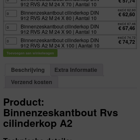
€
57,74
aantal
50
A2
cilinderkop
912 RVS A2 M 24 X 70 | Aantal 10
|
M
DIN
Aantal
24
912
excl.
€
62,60
10
X
RVS
Binnenzeskantbout
Binnenzeskantbout cilinderkop DIN
€
62,60
aantal
60
A2
cilinderkop
912 RVS A2 M 24 X 80 | Aantal 10
|
M
DIN
Aantal
24
912
excl.
€
67,46
10
X
RVS
Binnenzeskantbout
Binnenzeskantbout cilinderkop DIN
€
67,46
aantal
70
A2
cilinderkop
912 RVS A2 M 24 X 90 | Aantal 10
|
M
DIN
Aantal
24
912
excl.
€
74,72
10
X
RVS
Binnenzeskantbout
Binnenzeskantbout cilinderkop DIN
€
74,72
aantal
80
A2
cilinderkop
912 RVS A2 M 24 X 100 | Aantal 10
|
M
DIN
Aantal
24
912
10
X
RVS
Toevoegen aan winkelwagen
aantal
90
A2
|
M
Aantal
24
10
X
Beschrijving
Extra Informatie
aantal
100
|
Aantal
10
Verzend kosten
aantal
Product:
Binnenzeskantbout Rvs
cilinderkop A2