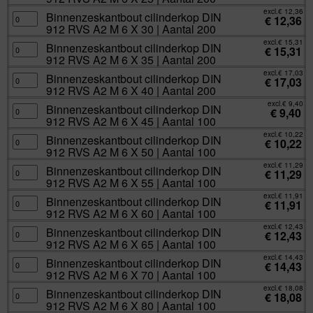
Aantal
6
912
excl.
€
12,36
200
X
RVS
Binnenzeskantbout
Binnenzeskantbout cilinderkop DIN
€
12,36
aantal
20
A2
cilinderkop
912 RVS A2 M 6 X 30 | Aantal 200
|
M
DIN
Aantal
6
912
excl.
€
15,31
200
X
RVS
Binnenzeskantbout
Binnenzeskantbout cilinderkop DIN
€
15,31
aantal
25
A2
cilinderkop
912 RVS A2 M 6 X 35 | Aantal 200
|
M
DIN
Aantal
6
912
excl.
€
17,03
200
X
RVS
Binnenzeskantbout
Binnenzeskantbout cilinderkop DIN
€
17,03
aantal
30
A2
cilinderkop
912 RVS A2 M 6 X 40 | Aantal 200
|
M
DIN
Aantal
6
912
excl.
€
9,40
200
X
RVS
Binnenzeskantbout
Binnenzeskantbout cilinderkop DIN
€
9,40
aantal
35
A2
cilinderkop
912 RVS A2 M 6 X 45 | Aantal 100
|
M
DIN
Aantal
6
912
excl.
€
10,22
200
X
RVS
Binnenzeskantbout
Binnenzeskantbout cilinderkop DIN
€
10,22
aantal
40
A2
cilinderkop
912 RVS A2 M 6 X 50 | Aantal 100
|
M
DIN
Aantal
6
912
excl.
€
11,29
200
X
RVS
Binnenzeskantbout
Binnenzeskantbout cilinderkop DIN
€
11,29
aantal
45
A2
cilinderkop
912 RVS A2 M 6 X 55 | Aantal 100
|
M
DIN
Aantal
6
912
excl.
€
11,91
100
X
RVS
Binnenzeskantbout
Binnenzeskantbout cilinderkop DIN
€
11,91
aantal
50
A2
cilinderkop
912 RVS A2 M 6 X 60 | Aantal 100
|
M
DIN
Aantal
6
912
excl.
€
12,43
100
X
RVS
Binnenzeskantbout
Binnenzeskantbout cilinderkop DIN
€
12,43
aantal
55
A2
cilinderkop
912 RVS A2 M 6 X 65 | Aantal 100
|
M
DIN
Aantal
6
912
excl.
€
14,43
100
X
RVS
Binnenzeskantbout
Binnenzeskantbout cilinderkop DIN
€
14,43
aantal
60
A2
cilinderkop
912 RVS A2 M 6 X 70 | Aantal 100
|
M
DIN
Aantal
6
912
excl.
€
18,08
100
X
RVS
Binnenzeskantbout
Binnenzeskantbout cilinderkop DIN
€
18,08
aantal
65
A2
cilinderkop
912 RVS A2 M 6 X 80 | Aantal 100
|
M
DIN