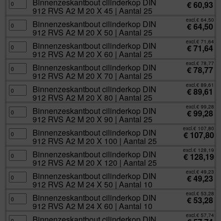
25
X
RVS
Binnenzeskantbout
Binnenzeskantbout cilinderkop DIN
€
60,93
aantal
140
A2
cilinderkop
912 RVS A2 M 20 X 45 | Aantal 25
|
M
DIN
Aantal
20
912
excl.
€
64,50
25
X
RVS
Binnenzeskantbout
Binnenzeskantbout cilinderkop DIN
€
64,50
aantal
40
A2
cilinderkop
912 RVS A2 M 20 X 50 | Aantal 25
|
M
DIN
Aantal
20
912
excl.
€
71,64
25
X
RVS
Binnenzeskantbout
Binnenzeskantbout cilinderkop DIN
€
71,64
aantal
45
A2
cilinderkop
912 RVS A2 M 20 X 60 | Aantal 25
|
M
DIN
Aantal
20
912
excl.
€
78,77
25
X
RVS
Binnenzeskantbout
Binnenzeskantbout cilinderkop DIN
€
78,77
aantal
50
A2
cilinderkop
912 RVS A2 M 20 X 70 | Aantal 25
|
M
DIN
Aantal
20
912
excl.
€
89,61
25
X
RVS
Binnenzeskantbout
Binnenzeskantbout cilinderkop DIN
€
89,61
aantal
60
A2
cilinderkop
912 RVS A2 M 20 X 80 | Aantal 25
|
M
DIN
Aantal
20
912
excl.
€
99,28
25
X
RVS
Binnenzeskantbout
Binnenzeskantbout cilinderkop DIN
€
99,28
aantal
70
A2
cilinderkop
912 RVS A2 M 20 X 90 | Aantal 25
|
M
DIN
Aantal
20
912
excl.
€
107,80
25
X
RVS
Binnenzeskantbout
Binnenzeskantbout cilinderkop DIN
€
107,80
aantal
80
A2
cilinderkop
912 RVS A2 M 20 X 100 | Aantal 25
|
M
DIN
Aantal
20
912
excl.
€
128,19
25
X
RVS
Binnenzeskantbout
Binnenzeskantbout cilinderkop DIN
€
128,19
aantal
90
A2
cilinderkop
912 RVS A2 M 20 X 120 | Aantal 25
|
M
DIN
Aantal
20
912
excl.
€
49,23
25
X
RVS
Binnenzeskantbout
Binnenzeskantbout cilinderkop DIN
€
49,23
aantal
100
A2
cilinderkop
912 RVS A2 M 24 X 50 | Aantal 10
|
M
DIN
Aantal
20
912
excl.
€
53,28
25
X
RVS
Binnenzeskantbout
Binnenzeskantbout cilinderkop DIN
€
53,28
aantal
120
A2
cilinderkop
912 RVS A2 M 24 X 60 | Aantal 10
|
M
DIN
Aantal
24
912
excl.
€
57,74
25
X
RVS
Binnenzeskantbout
Binnenzeskantbout cilinderkop DIN