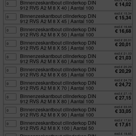
excl.
€
14,02
100
X
RVS
Binnenzeskantbout
Binnenzeskantbout cilinderkop DIN
€
14,02
aantal
30
A2
cilinderkop
912 RVS A2 M 8 X 40 | Aantal 100
|
M
DIN
Aantal
8
912
excl.
€
15,34
100
X
RVS
Binnenzeskantbout
Binnenzeskantbout cilinderkop DIN
€
15,34
aantal
35
A2
cilinderkop
912 RVS A2 M 8 X 45 | Aantal 100
|
M
DIN
Aantal
8
912
excl.
€
16,68
100
X
RVS
Binnenzeskantbout
Binnenzeskantbout cilinderkop DIN
€
16,68
aantal
40
A2
cilinderkop
912 RVS A2 M 8 X 50 | Aantal 100
|
M
DIN
Aantal
8
912
excl.
€
20,01
100
X
RVS
Binnenzeskantbout
Binnenzeskantbout cilinderkop DIN
€
20,01
aantal
45
A2
cilinderkop
912 RVS A2 M 8 X 55 | Aantal 100
|
M
DIN
Aantal
8
912
excl.
€
21,03
100
X
RVS
Binnenzeskantbout
Binnenzeskantbout cilinderkop DIN
€
21,03
aantal
50
A2
cilinderkop
912 RVS A2 M 8 X 60 | Aantal 100
|
M
DIN
Aantal
8
912
excl.
€
20,29
100
X
RVS
Binnenzeskantbout
Binnenzeskantbout cilinderkop DIN
€
20,29
aantal
55
A2
cilinderkop
912 RVS A2 M 8 X 65 | Aantal 100
|
M
DIN
Aantal
8
912
excl.
€
24,72
100
X
RVS
Binnenzeskantbout
Binnenzeskantbout cilinderkop DIN
€
24,72
aantal
60
A2
cilinderkop
912 RVS A2 M 8 X 70 | Aantal 100
|
M
DIN
Aantal
8
912
excl.
€
27,15
100
X
RVS
Binnenzeskantbout
Binnenzeskantbout cilinderkop DIN
€
27,15
aantal
65
A2
cilinderkop
912 RVS A2 M 8 X 80 | Aantal 100
|
M
DIN
Aantal
8
912
excl.
€
33,05
100
X
RVS
Binnenzeskantbout
Binnenzeskantbout cilinderkop DIN
€
33,05
aantal
70
A2
cilinderkop
912 RVS A2 M 8 X 90 | Aantal 100
|
M
DIN
Aantal
8
912
excl.
€
17,61
100
X
RVS
Binnenzeskantbout
Binnenzeskantbout cilinderkop DIN
€
17,61
aantal
80
A2
cilinderkop
912 RVS A2 M 8 X 100 | Aantal 50
|
M
DIN
Aantal
8
912
excl.
€
19,65
100
X
RVS
Binnenzeskantbout