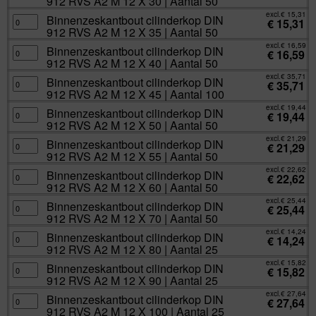
912 RVS A2 M 12 X 30 | Aantal 50
|
M
DIN
Aantal
12
912
excl.
€
15,31
50
X
RVS
Binnenzeskantbout
Binnenzeskantbout cilinderkop DIN
€
15,31
aantal
25
A2
cilinderkop
912 RVS A2 M 12 X 35 | Aantal 50
|
M
DIN
Aantal
12
912
excl.
€
16,59
50
X
RVS
Binnenzeskantbout
Binnenzeskantbout cilinderkop DIN
€
16,59
aantal
30
A2
cilinderkop
912 RVS A2 M 12 X 40 | Aantal 50
|
M
DIN
Aantal
12
912
excl.
€
35,71
50
X
RVS
Binnenzeskantbout
Binnenzeskantbout cilinderkop DIN
€
35,71
aantal
35
A2
cilinderkop
912 RVS A2 M 12 X 45 | Aantal 100
|
M
DIN
Aantal
12
912
excl.
€
19,44
50
X
RVS
Binnenzeskantbout
Binnenzeskantbout cilinderkop DIN
€
19,44
aantal
40
A2
cilinderkop
912 RVS A2 M 12 X 50 | Aantal 50
|
M
DIN
Aantal
12
912
excl.
€
21,29
50
X
RVS
Binnenzeskantbout
Binnenzeskantbout cilinderkop DIN
€
21,29
aantal
45
A2
cilinderkop
912 RVS A2 M 12 X 55 | Aantal 50
|
M
DIN
Aantal
12
912
excl.
€
22,62
100
X
RVS
Binnenzeskantbout
Binnenzeskantbout cilinderkop DIN
€
22,62
aantal
50
A2
cilinderkop
912 RVS A2 M 12 X 60 | Aantal 50
|
M
DIN
Aantal
12
912
excl.
€
25,44
50
X
RVS
Binnenzeskantbout
Binnenzeskantbout cilinderkop DIN
€
25,44
aantal
55
A2
cilinderkop
912 RVS A2 M 12 X 70 | Aantal 50
|
M
DIN
Aantal
12
912
excl.
€
14,24
50
X
RVS
Binnenzeskantbout
Binnenzeskantbout cilinderkop DIN
€
14,24
aantal
60
A2
cilinderkop
912 RVS A2 M 12 X 80 | Aantal 25
|
M
DIN
Aantal
12
912
excl.
€
15,82
50
X
RVS
Binnenzeskantbout
Binnenzeskantbout cilinderkop DIN
€
15,82
aantal
70
A2
cilinderkop
912 RVS A2 M 12 X 90 | Aantal 25
|
M
DIN
Aantal
12
912
excl.
€
27,64
50
X
RVS
Binnenzeskantbout
Binnenzeskantbout cilinderkop DIN
€
27,64
aantal
80
A2
cilinderkop
912 RVS A2 M 12 X 100 | Aantal 25
|
M
DIN