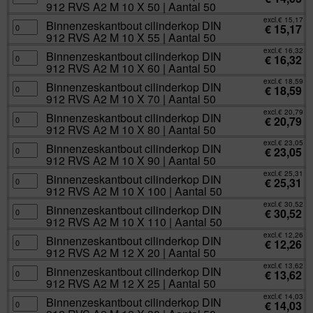
912 RVS A2 M 10 X 50 | Aantal 50
|
M
DIN
Aantal
10
912
excl.
€
15,17
100
X
RVS
Binnenzeskantbout
Binnenzeskantbout cilinderkop DIN
€
15,17
aantal
45
A2
cilinderkop
912 RVS A2 M 10 X 55 | Aantal 50
|
M
DIN
Aantal
10
912
excl.
€
16,32
100
X
RVS
Binnenzeskantbout
Binnenzeskantbout cilinderkop DIN
€
16,32
aantal
50
A2
cilinderkop
912 RVS A2 M 10 X 60 | Aantal 50
|
M
DIN
Aantal
10
912
excl.
€
18,59
50
X
RVS
Binnenzeskantbout
Binnenzeskantbout cilinderkop DIN
€
18,59
aantal
55
A2
cilinderkop
912 RVS A2 M 10 X 70 | Aantal 50
|
M
DIN
Aantal
10
912
excl.
€
20,79
50
X
RVS
Binnenzeskantbout
Binnenzeskantbout cilinderkop DIN
€
20,79
aantal
60
A2
cilinderkop
912 RVS A2 M 10 X 80 | Aantal 50
|
M
DIN
Aantal
10
912
excl.
€
23,05
50
X
RVS
Binnenzeskantbout
Binnenzeskantbout cilinderkop DIN
€
23,05
aantal
70
A2
cilinderkop
912 RVS A2 M 10 X 90 | Aantal 50
|
M
DIN
Aantal
10
912
excl.
€
25,31
50
X
RVS
Binnenzeskantbout
Binnenzeskantbout cilinderkop DIN
€
25,31
aantal
80
A2
cilinderkop
912 RVS A2 M 10 X 100 | Aantal 50
|
M
DIN
Aantal
10
912
excl.
€
30,52
50
X
RVS
Binnenzeskantbout
Binnenzeskantbout cilinderkop DIN
€
30,52
aantal
90
A2
cilinderkop
912 RVS A2 M 10 X 110 | Aantal 50
|
M
DIN
Aantal
10
912
excl.
€
12,26
50
X
RVS
Binnenzeskantbout
Binnenzeskantbout cilinderkop DIN
€
12,26
aantal
100
A2
cilinderkop
912 RVS A2 M 12 X 20 | Aantal 50
|
M
DIN
Aantal
10
912
excl.
€
13,62
50
X
RVS
Binnenzeskantbout
Binnenzeskantbout cilinderkop DIN
€
13,62
aantal
110
A2
cilinderkop
912 RVS A2 M 12 X 25 | Aantal 50
|
M
DIN
Aantal
12
912
excl.
€
14,03
50
X
RVS
Binnenzeskantbout
Binnenzeskantbout cilinderkop DIN
€
14,03
aantal
20
A2
cilinderkop