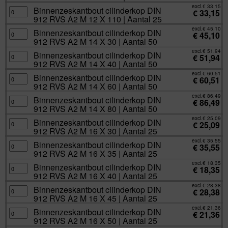
Aantal
12
912
excl.
€
33,15
25
X
RVS
Binnenzeskantbout
Binnenzeskantbout cilinderkop DIN
€
33,15
aantal
90
A2
cilinderkop
912 RVS A2 M 12 X 110 | Aantal 25
|
M
DIN
Aantal
12
912
excl.
€
45,10
25
X
RVS
Binnenzeskantbout
Binnenzeskantbout cilinderkop DIN
€
45,10
aantal
100
A2
cilinderkop
912 RVS A2 M 14 X 30 | Aantal 50
|
M
DIN
Aantal
12
912
excl.
€
51,94
25
X
RVS
Binnenzeskantbout
Binnenzeskantbout cilinderkop DIN
€
51,94
aantal
110
A2
cilinderkop
912 RVS A2 M 14 X 40 | Aantal 50
|
M
DIN
Aantal
14
912
excl.
€
60,51
25
X
RVS
Binnenzeskantbout
Binnenzeskantbout cilinderkop DIN
€
60,51
aantal
30
A2
cilinderkop
912 RVS A2 M 14 X 60 | Aantal 50
|
M
DIN
Aantal
14
912
excl.
€
86,49
50
X
RVS
Binnenzeskantbout
Binnenzeskantbout cilinderkop DIN
€
86,49
aantal
40
A2
cilinderkop
912 RVS A2 M 14 X 80 | Aantal 50
|
M
DIN
Aantal
14
912
excl.
€
25,09
50
X
RVS
Binnenzeskantbout
Binnenzeskantbout cilinderkop DIN
€
25,09
aantal
60
A2
cilinderkop
912 RVS A2 M 16 X 30 | Aantal 25
|
M
DIN
Aantal
14
912
excl.
€
35,55
50
X
RVS
Binnenzeskantbout
Binnenzeskantbout cilinderkop DIN
€
35,55
aantal
80
A2
cilinderkop
912 RVS A2 M 16 X 35 | Aantal 25
|
M
DIN
Aantal
16
912
excl.
€
18,35
50
X
RVS
Binnenzeskantbout
Binnenzeskantbout cilinderkop DIN
€
18,35
aantal
30
A2
cilinderkop
912 RVS A2 M 16 X 40 | Aantal 25
|
M
DIN
Aantal
16
912
excl.
€
28,38
25
X
RVS
Binnenzeskantbout
Binnenzeskantbout cilinderkop DIN
€
28,38
aantal
35
A2
cilinderkop
912 RVS A2 M 16 X 45 | Aantal 25
|
M
DIN
Aantal
16
912
excl.
€
21,36
25
X
RVS
Binnenzeskantbout
Binnenzeskantbout cilinderkop DIN
€
21,36
aantal
40
A2
cilinderkop
912 RVS A2 M 16 X 50 | Aantal 25
|
M
DIN
Aantal
16
912