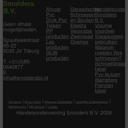
Smolders
Afvoer
Gereedschap
Handelsonder
B.V.
Pvc
Schroeven
Smolders
Druk Pvc
en Bouten
B.V.
Geen afhaal
Tyleen
Elektra
Volume
mogelijkheden.
PP
Verandas
voordeel
producten
Zwembad
Slagpluggen
Spaubeekstraat
Las
Overige
gebruiken
95-22
producten
Waarom
5035 JV Tilburg
GLW
roesten Rvs
producten
schroeven?
T. +31(0)85-
Schroefdraad
0640877
tabel
E.
Pvc-buizen
info@smoldersbv.nl
diameters
Flenzen
tabel
|
|
|
|
Disclaimer
Privacy policy
Algemene Voorwaarden
Levertijden & Bezorgkosten
|
|
Klantenservice
Mijn Account
Contact
Handelsonderneming Smolders B.V. 2026