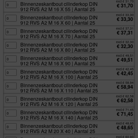
excl.
€
31,70
25
X
RVS
Binnenzeskantbout
Binnenzeskantbout cilinderkop DIN
€
31,70
aantal
45
A2
cilinderkop
912 RVS A2 M 16 X 55 | Aantal 25
|
M
DIN
Aantal
16
912
excl.
€
33,30
25
X
RVS
Binnenzeskantbout
Binnenzeskantbout cilinderkop DIN
€
33,30
aantal
50
A2
cilinderkop
912 RVS A2 M 16 X 60 | Aantal 25
|
M
DIN
Aantal
16
912
excl.
€
37,31
25
X
RVS
Binnenzeskantbout
Binnenzeskantbout cilinderkop DIN
€
37,31
aantal
55
A2
cilinderkop
912 RVS A2 M 16 X 70 | Aantal 25
|
M
DIN
Aantal
16
912
excl.
€
32,30
25
X
RVS
Binnenzeskantbout
Binnenzeskantbout cilinderkop DIN
€
32,30
aantal
60
A2
cilinderkop
912 RVS A2 M 16 X 80 | Aantal 25
|
M
DIN
Aantal
16
912
excl.
€
49,51
25
X
RVS
Binnenzeskantbout
Binnenzeskantbout cilinderkop DIN
€
49,51
aantal
70
A2
cilinderkop
912 RVS A2 M 16 X 90 | Aantal 25
|
M
DIN
Aantal
16
912
excl.
€
42,45
25
X
RVS
Binnenzeskantbout
Binnenzeskantbout cilinderkop DIN
€
42,45
aantal
80
A2
cilinderkop
912 RVS A2 M 16 X 100 | Aantal 25
|
M
DIN
Aantal
16
912
excl.
€
58,94
25
X
RVS
Binnenzeskantbout
Binnenzeskantbout cilinderkop DIN
€
58,94
aantal
90
A2
cilinderkop
912 RVS A2 M 16 X 110 | Aantal 25
|
M
DIN
Aantal
16
912
excl.
€
62,58
25
X
RVS
Binnenzeskantbout
Binnenzeskantbout cilinderkop DIN
€
62,58
aantal
100
A2
cilinderkop
912 RVS A2 M 16 X 120 | Aantal 25
|
M
DIN
Aantal
16
912
excl.
€
71,45
25
X
RVS
Binnenzeskantbout
Binnenzeskantbout cilinderkop DIN
€
71,45
aantal
110
A2
cilinderkop
912 RVS A2 M 16 X 140 | Aantal 25
|
M
DIN
Aantal
16
912
excl.
€
48,65
25
X
RVS
Binnenzeskantbout
Binnenzeskantbout cilinderkop DIN
€
48,65
aantal
120
A2
cilinderkop
912 RVS A2 M 20 X 40 | Aantal 25
|
M
DIN
Aantal
16
912
excl.
€
60,93