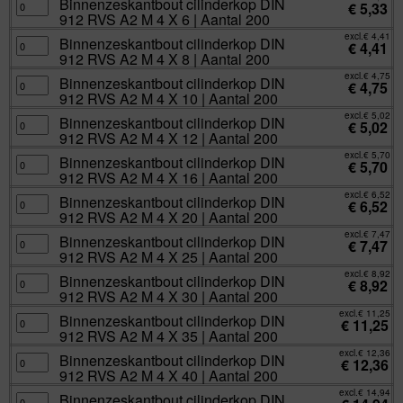
200
X
RVS
Binnenzeskantbout
Binnenzeskantbout cilinderkop DIN
€
5,33
aantal
25
A2
cilinderkop
912 RVS A2 M 4 X 6 | Aantal 200
|
M
DIN
Aantal
3
912
excl.
€
4,41
200
X
RVS
Binnenzeskantbout
Binnenzeskantbout cilinderkop DIN
€
4,41
aantal
30
A2
cilinderkop
912 RVS A2 M 4 X 8 | Aantal 200
|
M
DIN
Aantal
4
912
excl.
€
4,75
200
X
RVS
Binnenzeskantbout
Binnenzeskantbout cilinderkop DIN
€
4,75
aantal
6
A2
cilinderkop
912 RVS A2 M 4 X 10 | Aantal 200
|
M
DIN
Aantal
4
912
excl.
€
5,02
200
X
RVS
Binnenzeskantbout
Binnenzeskantbout cilinderkop DIN
€
5,02
aantal
8
A2
cilinderkop
912 RVS A2 M 4 X 12 | Aantal 200
|
M
DIN
Aantal
4
912
excl.
€
5,70
200
X
RVS
Binnenzeskantbout
Binnenzeskantbout cilinderkop DIN
€
5,70
aantal
10
A2
cilinderkop
912 RVS A2 M 4 X 16 | Aantal 200
|
M
DIN
Aantal
4
912
excl.
€
6,52
200
X
RVS
Binnenzeskantbout
Binnenzeskantbout cilinderkop DIN
€
6,52
aantal
12
A2
cilinderkop
912 RVS A2 M 4 X 20 | Aantal 200
|
M
DIN
Aantal
4
912
excl.
€
7,47
200
X
RVS
Binnenzeskantbout
Binnenzeskantbout cilinderkop DIN
€
7,47
aantal
16
A2
cilinderkop
912 RVS A2 M 4 X 25 | Aantal 200
|
M
DIN
Aantal
4
912
excl.
€
8,92
200
X
RVS
Binnenzeskantbout
Binnenzeskantbout cilinderkop DIN
€
8,92
aantal
20
A2
cilinderkop
912 RVS A2 M 4 X 30 | Aantal 200
|
M
DIN
Aantal
4
912
excl.
€
11,25
200
X
RVS
Binnenzeskantbout
Binnenzeskantbout cilinderkop DIN
€
11,25
aantal
25
A2
cilinderkop
912 RVS A2 M 4 X 35 | Aantal 200
|
M
DIN
Aantal
4
912
excl.
€
12,36
200
X
RVS
Binnenzeskantbout
Binnenzeskantbout cilinderkop DIN
€
12,36
aantal
30
A2
cilinderkop
912 RVS A2 M 4 X 40 | Aantal 200
|
M
DIN
Aantal
4
912
excl.
€
14,94
200
X
RVS
Binnenzeskantbout
Binnenzeskantbout cilinderkop DIN