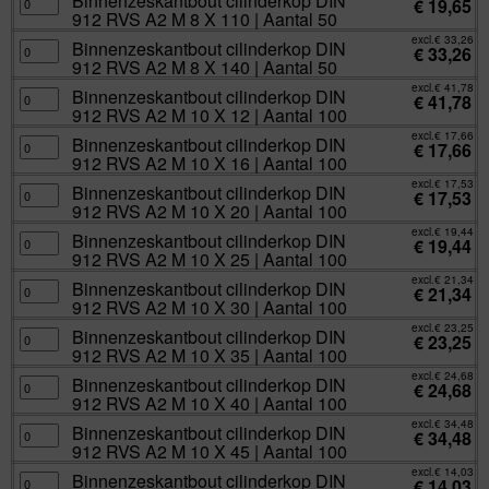
Binnenzeskantbout cilinderkop DIN
€
19,65
aantal
90
A2
cilinderkop
912 RVS A2 M 8 X 110 | Aantal 50
|
M
DIN
Aantal
8
912
excl.
€
33,26
100
X
RVS
Binnenzeskantbout
Binnenzeskantbout cilinderkop DIN
€
33,26
aantal
100
A2
cilinderkop
912 RVS A2 M 8 X 140 | Aantal 50
|
M
DIN
Aantal
8
912
excl.
€
41,78
50
X
RVS
Binnenzeskantbout
Binnenzeskantbout cilinderkop DIN
€
41,78
aantal
110
A2
cilinderkop
912 RVS A2 M 10 X 12 | Aantal 100
|
M
DIN
Aantal
8
912
excl.
€
17,66
50
X
RVS
Binnenzeskantbout
Binnenzeskantbout cilinderkop DIN
€
17,66
aantal
140
A2
cilinderkop
912 RVS A2 M 10 X 16 | Aantal 100
|
M
DIN
Aantal
10
912
excl.
€
17,53
50
X
RVS
Binnenzeskantbout
Binnenzeskantbout cilinderkop DIN
€
17,53
aantal
12
A2
cilinderkop
912 RVS A2 M 10 X 20 | Aantal 100
|
M
DIN
Aantal
10
912
excl.
€
19,44
100
X
RVS
Binnenzeskantbout
Binnenzeskantbout cilinderkop DIN
€
19,44
aantal
16
A2
cilinderkop
912 RVS A2 M 10 X 25 | Aantal 100
|
M
DIN
Aantal
10
912
excl.
€
21,34
100
X
RVS
Binnenzeskantbout
Binnenzeskantbout cilinderkop DIN
€
21,34
aantal
20
A2
cilinderkop
912 RVS A2 M 10 X 30 | Aantal 100
|
M
DIN
Aantal
10
912
excl.
€
23,25
100
X
RVS
Binnenzeskantbout
Binnenzeskantbout cilinderkop DIN
€
23,25
aantal
25
A2
cilinderkop
912 RVS A2 M 10 X 35 | Aantal 100
|
M
DIN
Aantal
10
912
excl.
€
24,68
100
X
RVS
Binnenzeskantbout
Binnenzeskantbout cilinderkop DIN
€
24,68
aantal
30
A2
cilinderkop
912 RVS A2 M 10 X 40 | Aantal 100
|
M
DIN
Aantal
10
912
excl.
€
34,48
100
X
RVS
Binnenzeskantbout
Binnenzeskantbout cilinderkop DIN
€
34,48
aantal
35
A2
cilinderkop
912 RVS A2 M 10 X 45 | Aantal 100
|
M
DIN
Aantal
10
912
excl.
€
14,03
100
X
RVS
Binnenzeskantbout
Binnenzeskantbout cilinderkop DIN
€
14,03
aantal
40
A2
cilinderkop