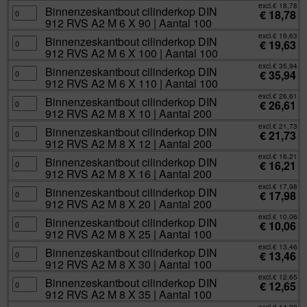
Aantal
6
912
excl.
€
18,78
100
X
RVS
Binnenzeskantbout
Binnenzeskantbout cilinderkop DIN
€
18,78
aantal
70
A2
cilinderkop
912 RVS A2 M 6 X 90 | Aantal 100
|
M
DIN
Aantal
6
912
excl.
€
19,63
100
X
RVS
Binnenzeskantbout
Binnenzeskantbout cilinderkop DIN
€
19,63
aantal
80
A2
cilinderkop
912 RVS A2 M 6 X 100 | Aantal 100
|
M
DIN
Aantal
6
912
excl.
€
35,94
100
X
RVS
Binnenzeskantbout
Binnenzeskantbout cilinderkop DIN
€
35,94
aantal
90
A2
cilinderkop
912 RVS A2 M 6 X 110 | Aantal 100
|
M
DIN
Aantal
6
912
excl.
€
26,61
100
X
RVS
Binnenzeskantbout
Binnenzeskantbout cilinderkop DIN
€
26,61
aantal
100
A2
cilinderkop
912 RVS A2 M 8 X 10 | Aantal 200
|
M
DIN
Aantal
6
912
excl.
€
21,73
100
X
RVS
Binnenzeskantbout
Binnenzeskantbout cilinderkop DIN
€
21,73
aantal
110
A2
cilinderkop
912 RVS A2 M 8 X 12 | Aantal 200
|
M
DIN
Aantal
8
912
excl.
€
16,21
100
X
RVS
Binnenzeskantbout
Binnenzeskantbout cilinderkop DIN
€
16,21
aantal
10
A2
cilinderkop
912 RVS A2 M 8 X 16 | Aantal 200
|
M
DIN
Aantal
8
912
excl.
€
17,98
200
X
RVS
Binnenzeskantbout
Binnenzeskantbout cilinderkop DIN
€
17,98
aantal
12
A2
cilinderkop
912 RVS A2 M 8 X 20 | Aantal 200
|
M
DIN
Aantal
8
912
excl.
€
10,06
200
X
RVS
Binnenzeskantbout
Binnenzeskantbout cilinderkop DIN
€
10,06
aantal
16
A2
cilinderkop
912 RVS A2 M 8 X 25 | Aantal 100
|
M
DIN
Aantal
8
912
excl.
€
13,46
200
X
RVS
Binnenzeskantbout
Binnenzeskantbout cilinderkop DIN
€
13,46
aantal
20
A2
cilinderkop
912 RVS A2 M 8 X 30 | Aantal 100
|
M
DIN
Aantal
8
912
excl.
€
12,65
200
X
RVS
Binnenzeskantbout
Binnenzeskantbout cilinderkop DIN
€
12,65
aantal
25
A2
cilinderkop
912 RVS A2 M 8 X 35 | Aantal 100
|
M
DIN
Aantal
8
912