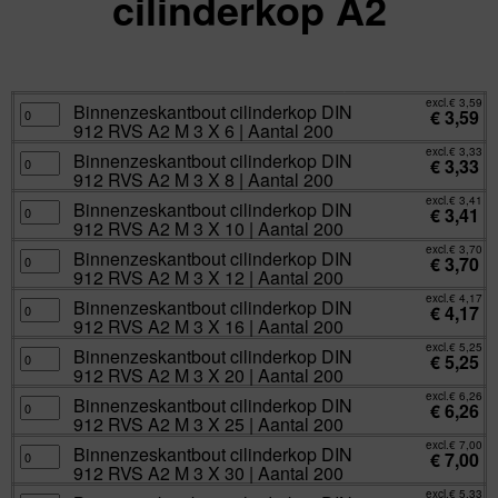
cilinderkop A2
excl.
Va:
€
3,33
incl.
€
4,03
excl.
€
3,59
Binnenzeskantbout
Binnenzeskantbout cilinderkop DIN
€
3,59
cilinderkop
912 RVS A2 M 3 X 6 | Aantal 200
DIN
912
excl.
€
3,33
RVS
Binnenzeskantbout
Binnenzeskantbout cilinderkop DIN
€
3,33
A2
cilinderkop
912 RVS A2 M 3 X 8 | Aantal 200
M
DIN
3
912
excl.
€
3,41
X
RVS
Binnenzeskantbout
Binnenzeskantbout cilinderkop DIN
€
3,41
6
A2
cilinderkop
912 RVS A2 M 3 X 10 | Aantal 200
|
M
DIN
Aantal
3
912
excl.
€
3,70
200
X
RVS
Binnenzeskantbout
Binnenzeskantbout cilinderkop DIN
€
3,70
aantal
8
A2
cilinderkop
912 RVS A2 M 3 X 12 | Aantal 200
|
M
DIN
Aantal
3
912
excl.
€
4,17
200
X
RVS
Binnenzeskantbout
Binnenzeskantbout cilinderkop DIN
€
4,17
aantal
10
A2
cilinderkop
912 RVS A2 M 3 X 16 | Aantal 200
|
M
DIN
Aantal
3
912
excl.
€
5,25
200
X
RVS
Binnenzeskantbout
Binnenzeskantbout cilinderkop DIN
€
5,25
aantal
12
A2
cilinderkop
912 RVS A2 M 3 X 20 | Aantal 200
|
M
DIN
Aantal
3
912
excl.
€
6,26
200
X
RVS
Binnenzeskantbout
Binnenzeskantbout cilinderkop DIN
€
6,26
aantal
16
A2
cilinderkop
912 RVS A2 M 3 X 25 | Aantal 200
|
M
DIN
Aantal
3
912
excl.
€
7,00
200
X
RVS
Binnenzeskantbout
Binnenzeskantbout cilinderkop DIN
€
7,00
aantal
20
A2
cilinderkop
912 RVS A2 M 3 X 30 | Aantal 200
|
M
DIN
Aantal
3
912
excl.
€
5,33