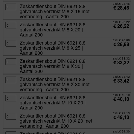
met
verzinkt
excl.
€
28,46
vertanding
Zeskantflensbout
Zeskantflensbout DIN 6921 8.8
M
€
28,46
|
DIN
8
galvanisch verzinkt M 8 X 16 met
Aantal
6921
X
200
8.8
vertanding | Aantal 200
16
aantal
galvanisch
|
verzinkt
excl.
€
26,22
Aantal
Zeskantflensbout
Zeskantflensbout DIN 6921 8.8
M
€
26,22
200
DIN
8
galvanisch verzinkt M 8 X 20 |
aantal
6921
X
8.8
Aantal 200
16
galvanisch
met
verzinkt
excl.
€
28,88
vertanding
Zeskantflensbout
Zeskantflensbout DIN 6921 8.8
M
€
28,88
|
DIN
8
galvanisch verzinkt M 8 X 25 |
Aantal
6921
X
200
8.8
Aantal 200
20
aantal
galvanisch
|
verzinkt
excl.
€
33,32
Aantal
Zeskantflensbout
Zeskantflensbout DIN 6921 8.8
M
€
33,32
200
DIN
8
galvanisch verzinkt M 8 X 30 |
aantal
6921
X
8.8
Aantal 200
25
galvanisch
|
verzinkt
excl.
€
33,42
Aantal
Zeskantflensbout
Zeskantflensbout DIN 6921 8.8
M
€
33,42
200
DIN
8
galvanisch verzinkt M 8 X 30 met
aantal
6921
X
8.8
vertanding | Aantal 200
30
galvanisch
|
verzinkt
excl.
€
40,10
Aantal
Zeskantflensbout
Zeskantflensbout DIN 6921 8.8
M
€
40,10
200
DIN
8
galvanisch verzinkt M 10 X 20 |
aantal
6921
X
8.8
Aantal 200
30
galvanisch
met
verzinkt
excl.
€
49,13
vertanding
Zeskantflensbout
Zeskantflensbout DIN 6921 8.8
M
€
49,13
|
DIN
10
galvanisch verzinkt M 10 X 20 met
Aantal
6921
X
200
8.8
vertanding | Aantal 200
20
aantal
galvanisch
|
verzinkt
excl.
€
24,30
Aantal
Zeskantflensbout
Zeskantflensbout DIN 6921 8.8
M