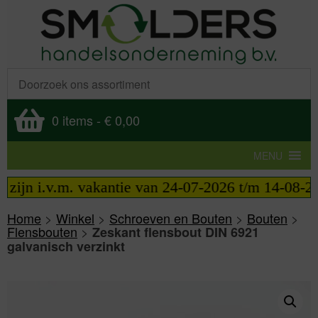
0 items
-
€ 0,00
MENU
jn i.v.m. vakantie van 24-07-2026 t/m 14-08-2026 t
Home
>
Winkel
>
Schroeven en Bouten
>
Bouten
>
Flensbouten
>
Zeskant flensbout DIN 6921
galvanisch verzinkt