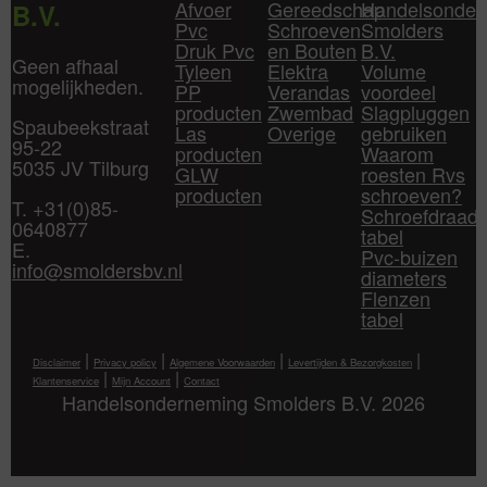
Afvoer
Gereedschap
Handelsonder
B.V.
Pvc
Schroeven
Smolders
Druk Pvc
en Bouten
B.V.
Geen afhaal
Tyleen
Elektra
Volume
mogelijkheden.
PP
Verandas
voordeel
producten
Zwembad
Slagpluggen
Spaubeekstraat
Las
Overige
gebruiken
95-22
producten
Waarom
5035 JV Tilburg
GLW
roesten Rvs
producten
schroeven?
T. +31(0)85-
Schroefdraad
0640877
tabel
E.
Pvc-buizen
info@smoldersbv.nl
diameters
Flenzen
tabel
|
|
|
|
Disclaimer
Privacy policy
Algemene Voorwaarden
Levertijden & Bezorgkosten
|
|
Klantenservice
Mijn Account
Contact
Handelsonderneming Smolders B.V. 2026