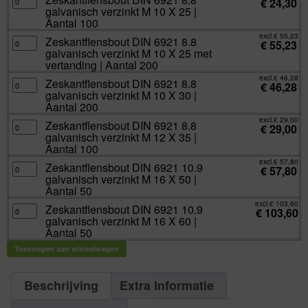
€
24,30
200
DIN
10
galvanisch verzinkt M 10 X 25 |
aantal
6921
X
8.8
Aantal 100
20
galvanisch
met
verzinkt
excl.
€
55,23
vertanding
Zeskantflensbout
Zeskantflensbout DIN 6921 8.8
M
€
55,23
|
DIN
10
galvanisch verzinkt M 10 X 25 met
Aantal
6921
X
200
8.8
vertanding | Aantal 200
25
aantal
galvanisch
|
verzinkt
excl.
€
46,28
Aantal
Zeskantflensbout
Zeskantflensbout DIN 6921 8.8
M
€
46,28
100
DIN
10
galvanisch verzinkt M 10 X 30 |
aantal
6921
X
8.8
Aantal 200
25
galvanisch
met
verzinkt
excl.
€
29,00
vertanding
Zeskantflensbout
Zeskantflensbout DIN 6921 8.8
M
€
29,00
|
DIN
10
galvanisch verzinkt M 12 X 35 |
Aantal
6921
X
200
8.8
Aantal 100
30
aantal
galvanisch
|
verzinkt
excl.
€
57,80
Aantal
Zeskantflensbout
Zeskantflensbout DIN 6921 10.9
M
€
57,80
200
DIN
12
galvanisch verzinkt M 16 X 50 |
aantal
6921
X
10.9
Aantal 50
35
galvanisch
|
verzinkt
excl.
€
103,60
Aantal
Zeskantflensbout
Zeskantflensbout DIN 6921 10.9
M
€
103,60
100
DIN
16
galvanisch verzinkt M 16 X 60 |
aantal
6921
X
10.9
Aantal 50
50
galvanisch
|
verzinkt
Aantal
Toevoegen aan winkelwagen
M
50
16
aantal
X
60
|
Beschrijving
Extra Informatie
Aantal
50
aantal