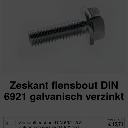
Zeskant flensbout DIN
6921 galvanisch verzinkt
excl.
Va:
€
15,71
incl.
€
19,01
excl.
€
15,71
Zeskantflensbout
Zeskantflensbout DIN 6921 8.8
€
15,71
DIN
galvanisch verzinkt M 5 X 10 |
6921