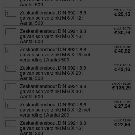
8.8
Aantal 500
galvanisch
verzinkt
excl.
€
25,15
Zeskantflensbout
Zeskantflensbout DIN 6921 8.8
M
€
25,15
DIN
5
galvanisch verzinkt M 6 X 12 |
6921
X
8.8
Aantal 500
10
galvanisch
|
verzinkt
excl.
€
30,76
Aantal
Zeskantflensbout
Zeskantflensbout DIN 6921 8.8
M
€
30,76
500
DIN
6
galvanisch verzinkt M 6 X 16 |
aantal
6921
X
8.8
Aantal 500
12
galvanisch
|
verzinkt
excl.
€
40,92
Aantal
Zeskantflensbout
Zeskantflensbout DIN 6921 8.8
M
€
40,92
500
DIN
6
galvanisch verzinkt M 6 X 16 met
aantal
6921
X
8.8
vertanding | Aantal 500
16
galvanisch
|
verzinkt
excl.
€
43,16
Aantal
Zeskantflensbout
Zeskantflensbout DIN 6921 8.8
M
€
43,16
500
DIN
6
galvanisch verzinkt M 6 X 20 |
aantal
6921
X
8.8
Aantal 500
16
galvanisch
met
verzinkt
excl.
€
136,29
vertanding
Zeskantflensbout
Zeskantflensbout DIN 6921 8.8
M
€
136,29
|
DIN
6
galvanisch verzinkt M 6 X 30 |
Aantal
6921
X
500
8.8
Aantal 500
20
aantal
galvanisch
|
verzinkt
excl.
€
27,24
Aantal
Zeskantflensbout
Zeskantflensbout DIN 6921 8.8
M
€
27,24
500
DIN
6
galvanisch verzinkt M 8 X 12 met
aantal
6921
X
8.8
vertanding | Aantal 200
30
galvanisch
|
verzinkt
excl.
€
22,86
Aantal
Zeskantflensbout
Zeskantflensbout DIN 6921 8.8
M
€
22,86
500
DIN
8
galvanisch verzinkt M 8 X 16 |
aantal
6921
X
8.8
Aantal 200
12
galvanisch