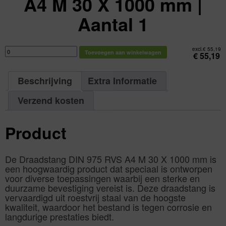
A4 M 30 X 1000 mm |
Aantal 1
Draadstang
excl.
€
55,19
Toevoegen aan winkelwagen
DIN
€
55,19
975
RVS
A4
M
Beschrijving
Extra Informatie
30
X
1000
mm
Verzend kosten
|
Aantal
1
aantal
Product
De Draadstang DIN 975 RVS A4 M 30 X 1000 mm is
een hoogwaardig product dat speciaal is ontworpen
voor diverse toepassingen waarbij een sterke en
duurzame bevestiging vereist is. Deze draadstang is
vervaardigd uit roestvrij staal van de hoogste
kwaliteit, waardoor het bestand is tegen corrosie en
langdurige prestaties biedt.