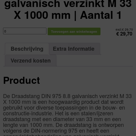
galvanisch verzinkt M 33
X 1000 mm | Aantal 1
Draadstang
excl.
€
29,70
Toevoegen aan winkelwagen
DIN
€
29,70
975
8.8
galvanisch
verzinkt
Beschrijving
Extra Informatie
M
33
X
1000
Verzend kosten
mm
|
Aantal
1
Product
aantal
De Draadstang DIN 975 8.8 galvanisch verzinkt M 33
X 1000 mm is een hoogwaardig product dat wordt
gebruikt voor diverse toepassingen in de bouw- en
constructie-industrie. Het is een stalen/ijzeren
draadstang met een diameter van 33 mm en een
lengte van 1000 mm. De draadstang is ontworpen
volgens de DIN-normering 975 en heeft een