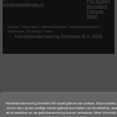
Pvc-buizen
info@smoldersbv.nl
diameters
Flenzen
tabel
|
|
|
|
Disclaimer
Privacy policy
Algemene Voorwaarden
Levertijden & Bezorgkosten
|
|
Klantenservice
Mijn Account
Contact
Handelsonderneming Smolders B.V. 2026
Handelsonderneming Smolders BV maakt gebruik van cookies. Deze cookies 
ervoor dat u op een prettige manier gebruik kunt maken van de webshop, wa
wij de webshop en uw gebruikerservaring kunnen verbeteren. Meer informatie 