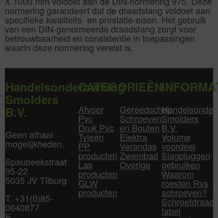
X 1000 mm voldoet aan de DIN-normering 975. Deze
normering garandeert dat de draadstang voldoet aan
specifieke kwaliteits- en prestatie-eisen. Het gebruik
van een DIN-genormeerde draadstang zorgt voor
betrouwbaarheid en consistentie in toepassingen
waarin deze normering vereist is.
Handelsonderneming
CATEGORIEËN
INFORMA
Smolders
Afvoer
Gereedschap
Handelsonder
B.V.
Pvc
Schroeven
Smolders
Druk Pvc
en Bouten
B.V.
Geen afhaal
Tyleen
Elektra
Volume
mogelijkheden.
PP
Verandas
voordeel
producten
Zwembad
Slagpluggen
Spaubeekstraat
Las
Overige
gebruiken
95-22
producten
Waarom
5035 JV Tilburg
GLW
roesten Rvs
producten
schroeven?
T. +31(0)85-
Schroefdraad
0640877
tabel
E.