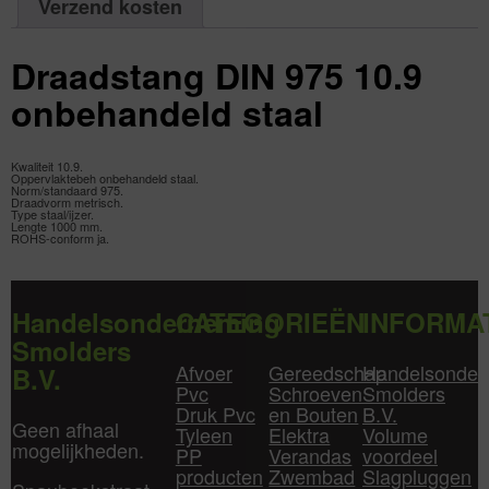
Verzend kosten
aantal
Draadstang DIN 975 10.9
onbehandeld staal
Kwaliteit
10.9.
Oppervlaktebeh
onbehandeld staal.
Norm/standaard
975.
Draadvorm
metrisch.
Type
staal/ijzer.
Lengte
1000 mm.
ROHS-conform
ja.
Handelsonderneming
CATEGORIEËN
INFORMA
Smolders
Afvoer
Gereedschap
Handelsonder
B.V.
Pvc
Schroeven
Smolders
Druk Pvc
en Bouten
B.V.
Geen afhaal
Tyleen
Elektra
Volume
mogelijkheden.
PP
Verandas
voordeel
producten
Zwembad
Slagpluggen