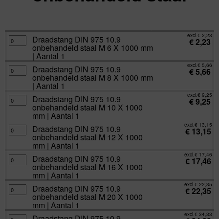
excl.
Va:
€
2,23
incl.
€
2,70
excl.
€
2,23
Draadstang
Draadstang DIN 975 10.9
€
2,23
DIN
onbehandeld staal M 6 X 1000 mm
975
10.9
| Aantal 1
onbehandeld
staal
excl.
€
5,66
Draadstang
Draadstang DIN 975 10.9
M
€
5,66
DIN
6
onbehandeld staal M 8 X 1000 mm
975
X
10.9
| Aantal 1
1000
onbehandeld
mm
staal
excl.
€
9,25
|
Draadstang
Draadstang DIN 975 10.9
M
€
9,25
Aantal
DIN
8
onbehandeld staal M 10 X 1000
1
975
X
aantal
10.9
mm | Aantal 1
1000
onbehandeld
mm
staal
excl.
€
13,15
|
Draadstang
Draadstang DIN 975 10.9
M
€
13,15
Aantal
DIN
10
onbehandeld staal M 12 X 1000
1
975
X
aantal
10.9
mm | Aantal 1
1000
onbehandeld
mm
staal
excl.
€
17,46
|
Draadstang
Draadstang DIN 975 10.9
M
€
17,46
Aantal
DIN
12
onbehandeld staal M 16 X 1000
1
975
X
aantal
10.9
mm | Aantal 1
1000
onbehandeld
mm
staal
excl.
€
22,35
|
Draadstang
Draadstang DIN 975 10.9
M
€
22,35
Aantal
DIN
16
onbehandeld staal M 20 X 1000
1
975
X
aantal
10.9
mm | Aantal 1
1000
onbehandeld
mm
staal
excl.
€
34,33
|
Draadstang
Draadstang DIN 975 10.9
M