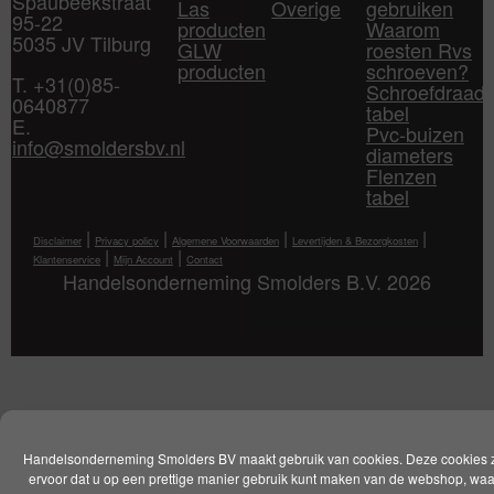
Spaubeekstraat
Las
Overige
gebruiken
95-22
producten
Waarom
5035 JV Tilburg
GLW
roesten Rvs
producten
schroeven?
T. +31(0)85-
Schroefdraad
0640877
tabel
E.
Pvc-buizen
info@smoldersbv.nl
diameters
Flenzen
tabel
|
|
|
|
Disclaimer
Privacy policy
Algemene Voorwaarden
Levertijden & Bezorgkosten
|
|
Klantenservice
Mijn Account
Contact
Handelsonderneming Smolders B.V. 2026
Handelsonderneming Smolders BV maakt gebruik van cookies. Deze cookies 
ervoor dat u op een prettige manier gebruik kunt maken van de webshop, wa