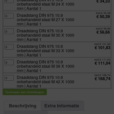
€
34,33
Aantal
DIN
20
onbehandeld staal M 24 X 1000
1
975
X
aantal
10.9
mm | Aantal 1
1000
onbehandeld
mm
staal
excl.
€
50,39
|
Draadstang
Draadstang DIN 975 10.9
M
€
50,39
Aantal
DIN
24
onbehandeld staal M 27 X 1000
1
975
X
aantal
10.9
mm | Aantal 1
1000
onbehandeld
mm
staal
excl.
€
56,66
|
Draadstang
Draadstang DIN 975 10.9
M
€
56,66
Aantal
DIN
27
onbehandeld staal M 30 X 1000
1
975
X
aantal
10.9
mm | Aantal 1
1000
onbehandeld
mm
staal
excl.
€
101,83
|
Draadstang
Draadstang DIN 975 10.9
M
€
101,83
Aantal
DIN
30
onbehandeld staal M 33 X 1000
1
975
X
aantal
10.9
mm | Aantal 1
1000
onbehandeld
mm
staal
excl.
€
111,04
|
Draadstang
Draadstang DIN 975 10.9
M
€
111,04
Aantal
DIN
33
onbehandeld staal M 36 X 1000
1
975
X
aantal
10.9
mm | Aantal 1
1000
onbehandeld
mm
staal
excl.
€
168,74
|
Draadstang
Draadstang DIN 975 10.9
M
€
168,74
Aantal
DIN
36
onbehandeld staal M 42 X 1000
1
975
X
aantal
10.9
mm | Aantal 1
1000
onbehandeld
mm
staal
|
Toevoegen aan winkelwagen
M
Aantal
42
1
X
aantal
1000
mm
Beschrijving
Extra Informatie
|
Aantal
1