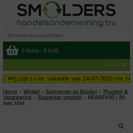
0 items
-
€ 0,00
MENU
| Wij zijn i.v.m. vakantie van 24-07-2026 t/m 14-0
Home
>
Winkel
>
Schroeven en Bouten
>
Pluggen &
Verankering
>
Slaganker verzinkt
>
8EAIIEV20 | 20
mm 10st