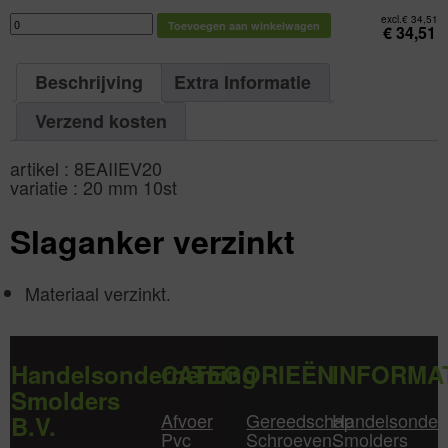
8EAIIEV20
excl.
€
34,51
Toevoegen aan winkelwagen
|
€
34,51
20
mm
10st
aantal
Beschrijving
Extra Informatie
Verzend kosten
artikel : 8EAIIEV20
variatie : 20 mm 10st
Slaganker verzinkt
Materiaal verzinkt.
Handelsonderneming
CATEGORIEËN
INFORMA
Smolders
Afvoer
Gereedschap
Handelsonder
B.V.
Pvc
Schroeven
Smolders