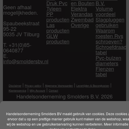
Druk Pvc
en Bouten
B.V.
Geen afhaal
Tyleen
Elektra
Volume
mogelijkheden.
PP
Verandas
voordeel
producten
Zwembad
Slagpluggen
Spaubeekstraat
Las
Overige
gebruiken
95-22
producten
Waarom
5035 JV Tilburg
GLW
roesten Rvs
producten
schroeven?
T. +31(0)85-
Schroefdraad
0640877
tabel
E.
Pvc-buizen
info@smoldersbv.nl
diameters
Flenzen
tabel
|
|
|
|
Disclaimer
Privacy policy
Algemene Voorwaarden
Levertijden & Bezorgkosten
|
|
Klantenservice
Mijn Account
Contact
Handelsonderneming Smolders B.V. 2026
Handelsonderneming Smolders BV maakt gebruik van cookies. Deze cookies 
ervoor dat u op een prettige manier gebruik kunt maken van de webshop, wa
wij de webshop en uw gebruikerservaring kunnen verbeteren. Meer informatie 