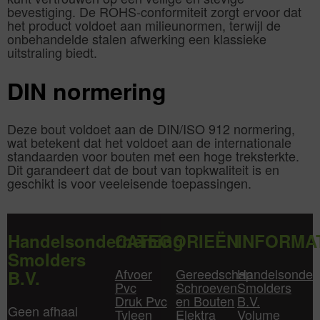
bevestiging. De ROHS-conformiteit zorgt ervoor dat
het product voldoet aan milieunormen, terwijl de
onbehandelde stalen afwerking een klassieke
uitstraling biedt.
DIN normering
Deze bout voldoet aan de DIN/ISO 912 normering,
wat betekent dat het voldoet aan de internationale
standaarden voor bouten met een hoge treksterkte.
Dit garandeert dat de bout van topkwaliteit is en
geschikt is voor veeleisende toepassingen.
Handelsonderneming
CATEGORIEËN
INFORMA
Smolders
Afvoer
Gereedschap
Handelsonder
B.V.
Pvc
Schroeven
Smolders
Druk Pvc
en Bouten
B.V.
Geen afhaal
Tyleen
Elektra
Volume