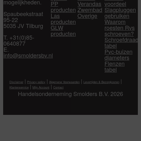
mogelijkheden.
PP
Verandas
voordeel
producten
Zwembad
Slagpluggen
Spaubeekstraat
Las
Overige
gebruiken
95-22
producten
Waarom
5035 JV Tilburg
GLW
roesten Rvs
producten
schroeven?
T. +31(0)85-
Schroefdraad
0640877
tabel
E.
Pvc-buizen
info@smoldersbv.nl
diameters
Flenzen
tabel
|
|
|
|
Disclaimer
Privacy policy
Algemene Voorwaarden
Levertijden & Bezorgkosten
|
|
Klantenservice
Mijn Account
Contact
Handelsonderneming Smolders B.V. 2026