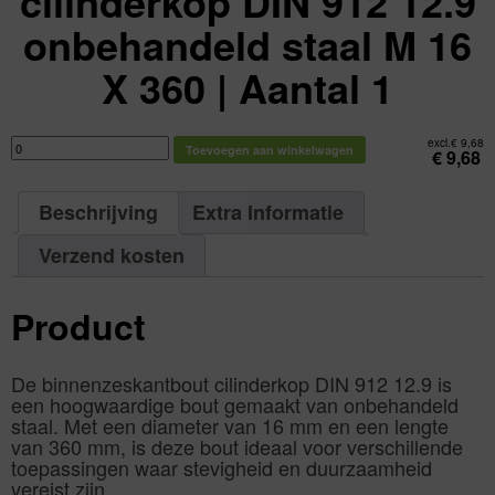
cilinderkop DIN 912 12.9
onbehandeld staal M 16
X 360 | Aantal 1
Binnenzeskantbout
excl.
€
9,68
Toevoegen aan winkelwagen
cilinderkop
€
9,68
DIN
912
12.9
onbehandeld
Beschrijving
Extra Informatie
staal
M
16
X
Verzend kosten
360
|
Aantal
1
Product
aantal
De binnenzeskantbout cilinderkop DIN 912 12.9 is
een hoogwaardige bout gemaakt van onbehandeld
staal. Met een diameter van 16 mm en een lengte
van 360 mm, is deze bout ideaal voor verschillende
toepassingen waar stevigheid en duurzaamheid
vereist zijn.