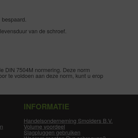
n bespaard.
 levensduur van de schroef.
n de DIN 7504M normering. Deze norm
Door te voldoen aan deze norm, kunt u erop
INFORMATIE
Handelsonderneming Smolders B.V.
en
Volume voordeel
Slagpluggen gebruiken
Waarom roesten Rvs schroeven?