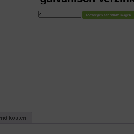
Zelfborendeschroef
Toevoegen aan winkelwagen
cilinderkop
Philipsdrive
(kruiskop)
DIN
7504M
galvanisch
verzinkt
3,5
X
13
|
Aantal
200
aantal
end kosten