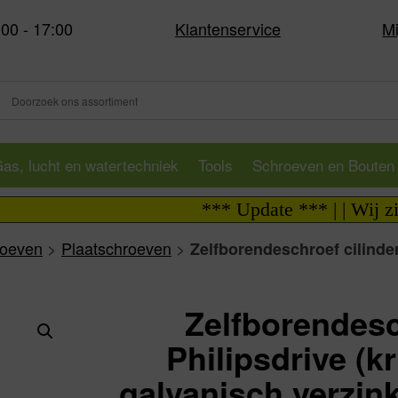
:00 - 17:00
Klantenservice
Mi
as, lucht en watertechniek
Tools
Schroeven en Bouten
*** Update *** | | Wij zijn i.
roeven
>
Plaatschroeven
>
Zelfborendeschroef cilinde
Zelfborendesc
Philipsdrive (
galvanisch verzink