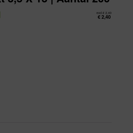
excl.
€
2,40
€
2,40