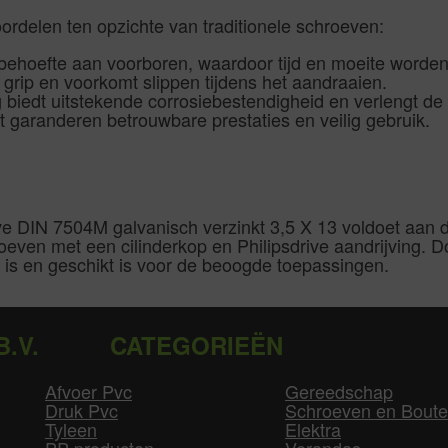
ordelen ten opzichte van traditionele schroeven:
ehoefte aan voorboren, waardoor tijd en moeite worde
e grip en voorkomt slippen tijdens het aandraaien.
biedt uitstekende corrosiebestendigheid en verlengt de
 garanderen betrouwbare prestaties en veilig gebruik.
rive DIN 7504M galvanisch verzinkt 3,5 X 13 voldoet aa
roeven met een cilinderkop en Philipsdrive aandrijving. 
 is en geschikt is voor de beoogde toepassingen.
B.V.
CATEGORIEËN
Afvoer Pvc
Gereedschap
Druk Pvc
Schroeven en Bout
Tyleen
Elektra
PP producten
Verandas