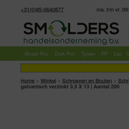
+31(0)85-0640877
ma. t/m vr. 09
Afvoer Pvc
Druk Pvc
Tyleen
PP
Las
G
Home
>
Winkel
>
Schroeven en Bouten
>
Sch
galvanisch verzinkt 3,5 X 13 | Aantal 200