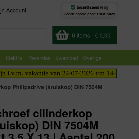
Gecertificeerd veilig
jn Account
Gecertificeerd door:
Trustindex
0 items
-
€ 0,00
Elektra
Verandas
Zwembad
Overige
v.m. vakantie van 24-07-2026 t/m 14-08-2026 telef
rkop Philipsdrive (kruiskop) DIN 7504M
hroef cilinderkop
kruiskop) DIN 7504M
t 3,5 X 13 | Aantal 200