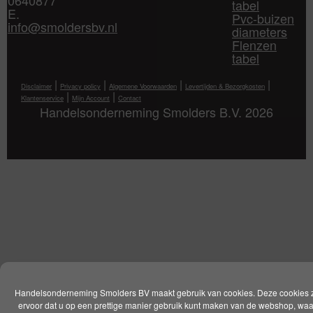
tabel
E.
Pvc-buizen
info@smoldersbv.nl
diameters
Flenzen
tabel
|
|
|
|
Disclaimer
Privacy policy
Algemene Voorwaarden
Levertijden & Bezorgkosten
|
|
Klantenservice
Mijn Account
Contact
Handelsonderneming Smolders B.V. 2026
Handelsonderneming Smolders BV maakt gebruik van cookies. Deze cookies 
ervoor dat u op een prettige manier gebruik kunt maken van de webshop, wa