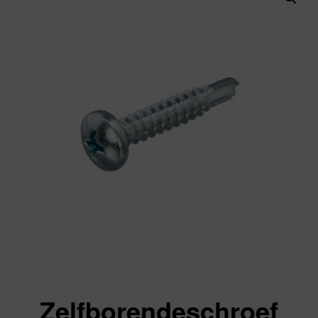
Zelfborendeschroef