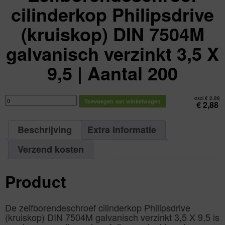
cilinderkop Philipsdrive
(kruiskop) DIN 7504M
galvanisch verzinkt 3,5 X
9,5 | Aantal 200
Zelfborendeschroef
excl.
€
2,88
Toevoegen aan winkelwagen
cilinderkop
€
2,88
Philipsdrive
(kruiskop)
DIN
7504M
Beschrijving
Extra Informatie
galvanisch
verzinkt
3,5
X
Verzend kosten
9,5
|
Aantal
200
Product
aantal
De zelfborendeschroef cilinderkop Philipsdrive
(kruiskop) DIN 7504M galvanisch verzinkt 3,5 X 9,5 is