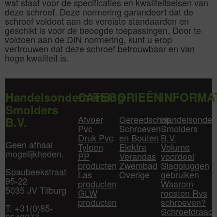
wat staat voor de specificaties en kwaliteitseisen van
deze schroef. Deze normering garandeert dat de
schroef voldoet aan de vereiste standaarden en
geschikt is voor de beoogde toepassingen. Door te
voldoen aan de DIN normering, kunt u erop
vertrouwen dat deze schroef betrouwbaar en van
hoge kwaliteit is.
Handelsonderneming
CATEGORIEËN
INFORMA
Smolders
Afvoer
Gereedschap
Handelsonder
B.V.
Pvc
Schroeven
Smolders
Druk Pvc
en Bouten
B.V.
Geen afhaal
Tyleen
Elektra
Volume
mogelijkheden.
PP
Verandas
voordeel
producten
Zwembad
Slagpluggen
Spaubeekstraat
Las
Overige
gebruiken
95-22
producten
Waarom
5035 JV Tilburg
GLW
roesten Rvs
producten
schroeven?
T. +31(0)85-
Schroefdraad
0640877