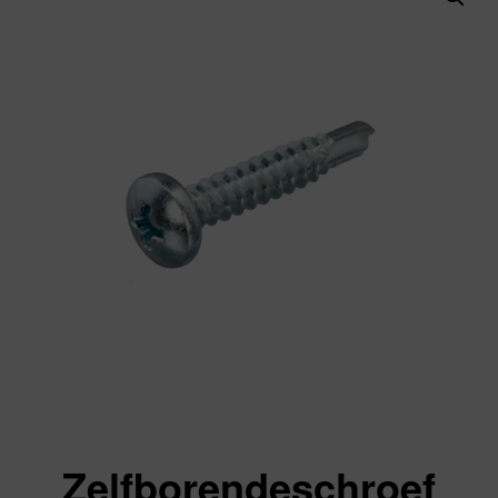
Zelfborendeschroef