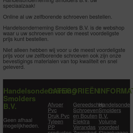
speciaalzaak!
Online al uw zelfborende schroeven bestellen.
Handelsonderneming Smolders B.V. is de webshop
waar u uw schroeven voor de meest voordeligste
prijs kunt bestellen.
Niet alleen hebben wij voor u de meest voordeligste
prijs voor uw zelfborende schroeven ook zijn onze
bevestigings materialen van top kwaliteit en snel
geleverd.
Handelsonderneming
CATEGORIEËN
INFORMA
Smolders
Afvoer
Gereedschap
Handelsonder
B.V.
Pvc
Schroeven
Smolders
Druk Pvc
en Bouten
B.V.
Geen afhaal
Tyleen
Elektra
Volume
mogelijkheden.
PP
Verandas
voordeel
producten
Zwembad
Slagpluggen