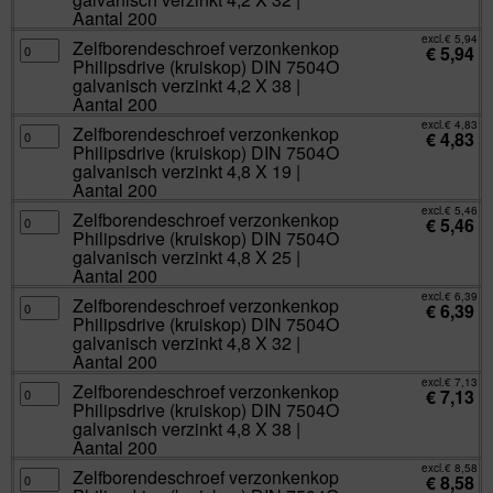
|
DIN
Aantal 200
Aantal
7504O
200
galvanisch
excl.
€
5,94
aantal
verzinkt
Zelfborendeschroef
Zelfborendeschroef verzonkenkop
€
5,94
4,2
verzonkenkop
Philipsdrive (kruiskop) DIN 7504O
X
Philipsdrive
32
(kruiskop)
galvanisch verzinkt 4,2 X 38 |
|
DIN
Aantal 200
Aantal
7504O
200
galvanisch
excl.
€
4,83
aantal
verzinkt
Zelfborendeschroef
Zelfborendeschroef verzonkenkop
€
4,83
4,2
verzonkenkop
Philipsdrive (kruiskop) DIN 7504O
X
Philipsdrive
38
(kruiskop)
galvanisch verzinkt 4,8 X 19 |
|
DIN
Aantal 200
Aantal
7504O
200
galvanisch
excl.
€
5,46
aantal
verzinkt
Zelfborendeschroef
Zelfborendeschroef verzonkenkop
€
5,46
4,8
verzonkenkop
Philipsdrive (kruiskop) DIN 7504O
X
Philipsdrive
19
(kruiskop)
galvanisch verzinkt 4,8 X 25 |
|
DIN
Aantal 200
Aantal
7504O
200
galvanisch
excl.
€
6,39
aantal
verzinkt
Zelfborendeschroef
Zelfborendeschroef verzonkenkop
€
6,39
4,8
verzonkenkop
Philipsdrive (kruiskop) DIN 7504O
X
Philipsdrive
25
(kruiskop)
galvanisch verzinkt 4,8 X 32 |
|
DIN
Aantal 200
Aantal
7504O
200
galvanisch
excl.
€
7,13
aantal
verzinkt
Zelfborendeschroef
Zelfborendeschroef verzonkenkop
€
7,13
4,8
verzonkenkop
Philipsdrive (kruiskop) DIN 7504O
X
Philipsdrive
32
(kruiskop)
galvanisch verzinkt 4,8 X 38 |
|
DIN
Aantal 200
Aantal
7504O
200
galvanisch
excl.
€
8,58
aantal
verzinkt
Zelfborendeschroef
Zelfborendeschroef verzonkenkop
€
8,58
4,8
verzonkenkop