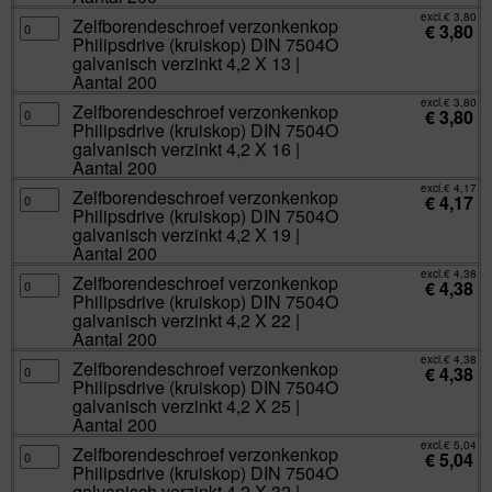
200
galvanisch
excl.
€
3,80
aantal
verzinkt
Zelfborendeschroef
Zelfborendeschroef verzonkenkop
€
3,80
3,9
verzonkenkop
Philipsdrive (kruiskop) DIN 7504O
X
Philipsdrive
38
(kruiskop)
galvanisch verzinkt 4,2 X 13 |
|
DIN
Aantal 200
Aantal
7504O
200
galvanisch
excl.
€
3,80
aantal
verzinkt
Zelfborendeschroef
Zelfborendeschroef verzonkenkop
€
3,80
4,2
verzonkenkop
Philipsdrive (kruiskop) DIN 7504O
X
Philipsdrive
13
(kruiskop)
galvanisch verzinkt 4,2 X 16 |
|
DIN
Aantal 200
Aantal
7504O
200
galvanisch
excl.
€
4,17
aantal
verzinkt
Zelfborendeschroef
Zelfborendeschroef verzonkenkop
€
4,17
4,2
verzonkenkop
Philipsdrive (kruiskop) DIN 7504O
X
Philipsdrive
16
(kruiskop)
galvanisch verzinkt 4,2 X 19 |
|
DIN
Aantal 200
Aantal
7504O
200
galvanisch
excl.
€
4,38
aantal
verzinkt
Zelfborendeschroef
Zelfborendeschroef verzonkenkop
€
4,38
4,2
verzonkenkop
Philipsdrive (kruiskop) DIN 7504O
X
Philipsdrive
19
(kruiskop)
galvanisch verzinkt 4,2 X 22 |
|
DIN
Aantal 200
Aantal
7504O
200
galvanisch
excl.
€
4,38
aantal
verzinkt
Zelfborendeschroef
Zelfborendeschroef verzonkenkop
€
4,38
4,2
verzonkenkop
Philipsdrive (kruiskop) DIN 7504O
X
Philipsdrive
22
(kruiskop)
galvanisch verzinkt 4,2 X 25 |
|
DIN
Aantal 200
Aantal
7504O
200
galvanisch
excl.
€
5,04
aantal
verzinkt
Zelfborendeschroef
Zelfborendeschroef verzonkenkop
€
5,04
4,2
verzonkenkop
Philipsdrive (kruiskop) DIN 7504O
X
Philipsdrive
25
(kruiskop)
galvanisch verzinkt 4,2 X 32 |