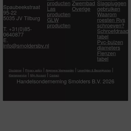
producten
Zwembad
Slagpluggen
Spaubeekstraat
Las
Overige
gebruiken
95-22
producten
Waarom
5035 JV Tilburg
GLW
roesten Rvs
producten
schroeven?
T. +31(0)85-
Schroefdraad
0640877
tabel
E.
Pvc-buizen
info@smoldersbv.nl
diameters
Flenzen
tabel
|
|
|
|
Disclaimer
Privacy policy
Algemene Voorwaarden
Levertijden & Bezorgkosten
|
|
Klantenservice
Mijn Account
Contact
Handelsonderneming Smolders B.V. 2026