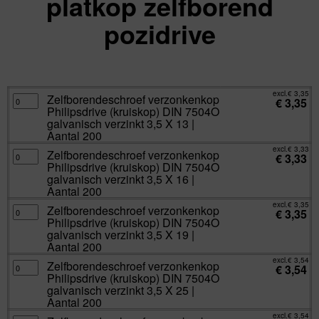
platkop zelfborend
pozidrive
excl.
Va:
€
3,33
incl.
€
4,03
excl.
€
3,35
Zelfborendeschroef
Zelfborendeschroef verzonkenkop
€
3,35
verzonkenkop
Philipsdrive (kruiskop) DIN 7504O
Philipsdrive
(kruiskop)
galvanisch verzinkt 3,5 X 13 |
DIN
Aantal 200
7504O
galvanisch
excl.
€
3,33
verzinkt
Zelfborendeschroef
Zelfborendeschroef verzonkenkop
€
3,33
3,5
verzonkenkop
Philipsdrive (kruiskop) DIN 7504O
X
Philipsdrive
13
(kruiskop)
galvanisch verzinkt 3,5 X 16 |
|
DIN
Aantal 200
Aantal
7504O
200
galvanisch
excl.
€
3,35
aantal
verzinkt
Zelfborendeschroef
Zelfborendeschroef verzonkenkop
€
3,35
3,5
verzonkenkop
Philipsdrive (kruiskop) DIN 7504O
X
Philipsdrive
16
(kruiskop)
galvanisch verzinkt 3,5 X 19 |
|
DIN
Aantal 200
Aantal
7504O
200
galvanisch
excl.
€
3,54
aantal
verzinkt
Zelfborendeschroef
Zelfborendeschroef verzonkenkop
€
3,54
3,5
verzonkenkop
Philipsdrive (kruiskop) DIN 7504O
X
Philipsdrive
19
(kruiskop)
galvanisch verzinkt 3,5 X 25 |
|
DIN
Aantal 200
Aantal
7504O
200
galvanisch
excl.
€
3,54
aantal
verzinkt
Zelfborendeschroef