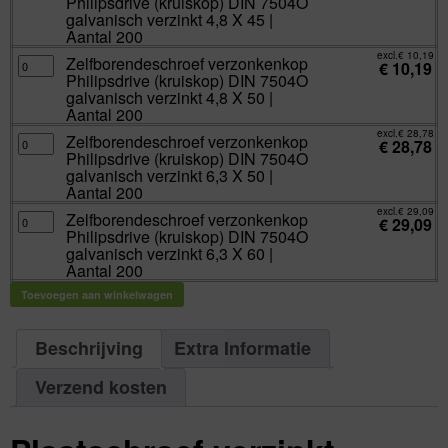
Philipsdrive (kruiskop) DIN 7504O
X
Philipsdrive
38
(kruiskop)
galvanisch verzinkt 4,8 X 45 |
|
DIN
Aantal 200
Aantal
7504O
200
galvanisch
excl.
€
10,19
aantal
verzinkt
Zelfborendeschroef
Zelfborendeschroef verzonkenkop
€
10,19
4,8
verzonkenkop
Philipsdrive (kruiskop) DIN 7504O
X
Philipsdrive
45
(kruiskop)
galvanisch verzinkt 4,8 X 50 |
|
DIN
Aantal 200
Aantal
7504O
200
galvanisch
excl.
€
28,78
aantal
verzinkt
Zelfborendeschroef
Zelfborendeschroef verzonkenkop
€
28,78
4,8
verzonkenkop
Philipsdrive (kruiskop) DIN 7504O
X
Philipsdrive
50
(kruiskop)
galvanisch verzinkt 6,3 X 50 |
|
DIN
Aantal 200
Aantal
7504O
200
galvanisch
excl.
€
29,09
aantal
verzinkt
Zelfborendeschroef
Zelfborendeschroef verzonkenkop
€
29,09
6,3
verzonkenkop
Philipsdrive (kruiskop) DIN 7504O
X
Philipsdrive
50
(kruiskop)
galvanisch verzinkt 6,3 X 60 |
|
DIN
Aantal 200
Aantal
7504O
200
galvanisch
aantal
verzinkt
Toevoegen aan winkelwagen
6,3
X
60
|
Beschrijving
Extra Informatie
Aantal
200
aantal
Verzend kosten