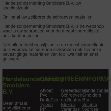
Handelsonderneming Smolders B.V. uw
speciaalzaak!
Online al uw zelfborende schroeven bestellen.
Handelsonderneming Smolders B.V. is de webshop
waar u uw schroeven voor de meest voordeligste
prijs kunt bestellen.
Niet alleen hebben wij voor u de meest voordeligste
prijs voor uw zelfborende schroeven ook zijn onze
bevestigings materialen van top kwaliteit en snel
geleverd.
Handelsonderneming
CATEGORIEËN
INFORMA
Smolders
Afvoer
Gereedschap
Handelsonder
B.V.
Pvc
Schroeven
Smolders
Druk Pvc
en Bouten
B.V.
Geen afhaal
Tyleen
Elektra
Volume
mogelijkheden.
PP
Verandas
voordeel