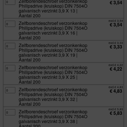
Zelfborendeschroef verzonkenkop
€
3,54
3,5
verzonkenkop
Philipsdrive (kruiskop) DIN 7504O
X
Philipsdrive
25
(kruiskop)
galvanisch verzinkt 3,9 X 13 |
|
DIN
Aantal 200
Aantal
7504O
200
galvanisch
excl.
€
3,54
aantal
verzinkt
Zelfborendeschroef
Zelfborendeschroef verzonkenkop
€
3,54
3,9
verzonkenkop
Philipsdrive (kruiskop) DIN 7504O
X
Philipsdrive
13
(kruiskop)
galvanisch verzinkt 3,9 X 16 |
|
DIN
Aantal 200
Aantal
7504O
200
galvanisch
excl.
€
3,33
aantal
verzinkt
Zelfborendeschroef
Zelfborendeschroef verzonkenkop
€
3,33
3,9
verzonkenkop
Philipsdrive (kruiskop) DIN 7504O
X
Philipsdrive
16
(kruiskop)
galvanisch verzinkt 3,9 X 19 |
|
DIN
Aantal 200
Aantal
7504O
200
galvanisch
excl.
€
4,22
aantal
verzinkt
Zelfborendeschroef
Zelfborendeschroef verzonkenkop
€
4,22
3,9
verzonkenkop
Philipsdrive (kruiskop) DIN 7504O
X
Philipsdrive
19
(kruiskop)
galvanisch verzinkt 3,9 X 25 |
|
DIN
Aantal 200
Aantal
7504O
200
galvanisch
excl.
€
4,83
aantal
verzinkt
Zelfborendeschroef
Zelfborendeschroef verzonkenkop
€
4,83
3,9
verzonkenkop
Philipsdrive (kruiskop) DIN 7504O
X
Philipsdrive
25
(kruiskop)
galvanisch verzinkt 3,9 X 32 |
|
DIN
Aantal 200
Aantal
7504O
200
galvanisch
excl.
€
5,83
aantal
verzinkt
Zelfborendeschroef
Zelfborendeschroef verzonkenkop
€
5,83
3,9
verzonkenkop
Philipsdrive (kruiskop) DIN 7504O
X
Philipsdrive
32
(kruiskop)
galvanisch verzinkt 3,9 X 38 |
|
DIN
Aantal 200
Aantal
7504O