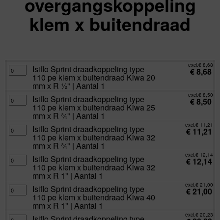
overgangskoppeling
klem x buitendraad
excl.
Va:
€
8,50
incl.
€
10,29
excl.
€
8,68
Isiflo
Isiflo Sprint draadkoppeling type
€
8,68
Sprint
110 pe klem x buitendraad Kiwa 20
draadkoppeling
type
mm x R ½" | Aantal 1
110
pe
excl.
€
8,50
Isiflo
Isiflo Sprint draadkoppeling type
klem
€
8,50
Sprint
x
110 pe klem x buitendraad Kiwa 25
draadkoppeling
buitendraad
type
mm x R ¾" | Aantal 1
Kiwa
110
20
pe
excl.
€
11,21
mm
Isiflo
Isiflo Sprint draadkoppeling type
klem
€
11,21
x
Sprint
x
110 pe klem x buitendraad Kiwa 32
R
draadkoppeling
buitendraad
½"
type
mm x R ¾" | Aantal 1
Kiwa
|
110
25
Aantal
pe
excl.
€
12,14
mm
Isiflo
Isiflo Sprint draadkoppeling type
1
klem
€
12,14
x
Sprint
aantal
x
110 pe klem x buitendraad Kiwa 32
R
draadkoppeling
buitendraad
¾"
type
mm x R 1" | Aantal 1
Kiwa
|
110
32
Aantal
pe
excl.
€
21,00
mm
Isiflo
Isiflo Sprint draadkoppeling type
1
klem
€
21,00
x
Sprint
aantal
x
110 pe klem x buitendraad Kiwa 40
R
draadkoppeling
buitendraad
¾"
type
mm x R 1" | Aantal 1
Kiwa
|
110
32
Aantal
pe
excl.
€
20,23
mm
Isiflo
Isiflo Sprint draadkoppeling type
1
klem