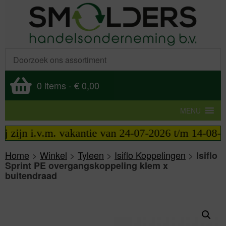
0 items
-
€ 0,00
MENU
zijn i.v.m. vakantie van 24-07-2026 t/m 14-08-2026
Home
>
Winkel
>
Tyleen
>
Isiflo Koppelingen
>
Isiflo
Sprint PE overgangskoppeling klem x
buitendraad