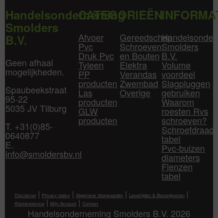
Handelsonderneming
CATEGORIEËN
INFORMA
Smolders
Afvoer
Gereedschap
Handelsonder
B.V.
Pvc
Schroeven
Smolders
Druk Pvc
en Bouten
B.V.
Geen afhaal
Tyleen
Elektra
Volume
mogelijkheden.
PP
Verandas
voordeel
producten
Zwembad
Slagpluggen
Spaubeekstraat
Las
Overige
gebruiken
95-22
producten
Waarom
5035 JV Tilburg
GLW
roesten Rvs
producten
schroeven?
T. +31(0)85-
Schroefdraad
0640877
tabel
E.
Pvc-buizen
info@smoldersbv.nl
diameters
Flenzen
tabel
|
|
|
|
Disclaimer
Privacy policy
Algemene Voorwaarden
Levertijden & Bezorgkosten
|
|
Klantenservice
Mijn Account
Contact
Handelsonderneming Smolders B.V. 2026