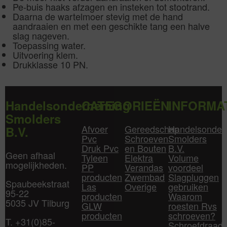
Pe-buis haaks afzagen en insteken tot stootrand.
Daarna de wartelmoer stevig met de hand
aandraaien en met een geschikte tang een halve
slag nageven.
Toepassing water.
Uitvoering klem.
Drukklasse 10 PN.
Handelsonderneming
CATEGORIEËN
INFORMA
Smolders
Afvoer
Gereedschap
Handelsonder
B.V.
Pvc
Schroeven
Smolders
Druk Pvc
en Bouten
B.V.
Geen afhaal
Tyleen
Elektra
Volume
mogelijkheden.
PP
Verandas
voordeel
producten
Zwembad
Slagpluggen
Spaubeekstraat
Las
Overige
gebruiken
95-22
producten
Waarom
5035 JV Tilburg
GLW
roesten Rvs
producten
schroeven?
T. +31(0)85-
Schroefdraad