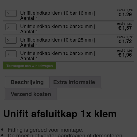
excl.
€
1,29
incl.
€
1,56
excl.
€
1,29
Unifit
Unifit eindkap klem 10 bar 16 mm |
€
1,29
eindkap
Aantal 1
klem
10
excl.
€
1,57
bar
Unifit
Unifit eindkap klem 10 bar 20 mm |
€
1,57
16
eindkap
Aantal 1
mm
klem
|
10
excl.
€
1,72
Aantal
bar
Unifit
Unifit eindkap klem 10 bar 25 mm |
€
1,72
1
20
eindkap
Aantal 1
aantal
mm
klem
|
10
excl.
€
1,96
Aantal
bar
Unifit
Unifit eindkap klem 10 bar 32 mm |
€
1,96
1
25
eindkap
Aantal 1
aantal
mm
klem
|
10
Aantal
bar
Toevoegen aan winkelwagen
1
32
aantal
mm
|
Aantal
Beschrijving
Extra Informatie
1
aantal
Verzend kosten
Unifit afsluitkap 1x klem
Fitting is gereed voor montage.
De moer niet verder aandraaien of demonteren.