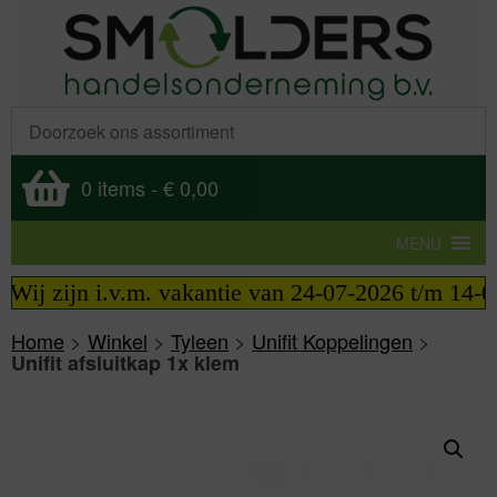
0 items
-
€ 0,00
MENU
Wij zijn i.v.m. vakantie van 24-07-2026 t/m 14-08-
Home
>
Winkel
>
Tyleen
>
Unifit Koppelingen
>
Unifit afsluitkap 1x klem