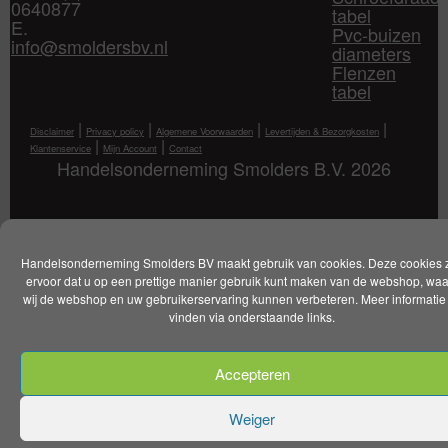
0640877
tabel
E.
Pvc-buizen
info@smoldersbv.nl
diameters
Flenzen
tabel
|
|
|
|
Disclaimer
Privacy policy
Algemene Voorwaarden
Levertijden & Bezorgkosten
|
|
Klantenservice
Mijn Account
Contact
Handelsonderneming Smolders B.V. 2026
Handelsonderneming Smolders BV maakt gebruik van cookies. Deze cookies 
ervoor dat u op een prettige manier gebruik kunt maken van de webshop, wa
wij de webshop en uw gebruikerservaring kunnen verbeteren. Meer informatie 
vinden via onderstaande links.
Accepteren
Weiger