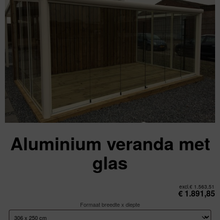
Aluminium veranda met
glas
excl.
€
1.563,51
€
1.891,85
Formaat breedte x diepte