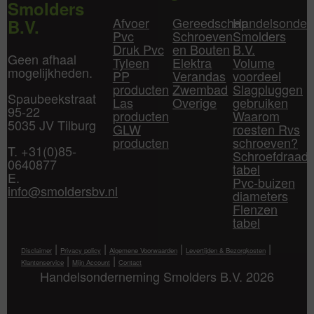
Smolders
Afvoer
Gereedschap
Handelsonder
B.V.
Pvc
Schroeven
Smolders
Druk Pvc
en Bouten
B.V.
Geen afhaal
Tyleen
Elektra
Volume
mogelijkheden.
PP
Verandas
voordeel
producten
Zwembad
Slagpluggen
Spaubeekstraat
Las
Overige
gebruiken
95-22
producten
Waarom
5035 JV Tilburg
GLW
roesten Rvs
producten
schroeven?
T. +31(0)85-
Schroefdraad
0640877
tabel
E.
Pvc-buizen
info@smoldersbv.nl
diameters
Flenzen
tabel
|
|
|
|
Disclaimer
Privacy policy
Algemene Voorwaarden
Levertijden & Bezorgkosten
|
|
Klantenservice
Mijn Account
Contact
Handelsonderneming Smolders B.V. 2026