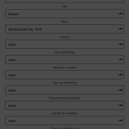
Stijl
Kleur
Poeren
Led verlichting
Veranda schoren
Spie op schutting
Polycarbonaat zijwand
Lakstift en spuitbus
Glazen schuifdeuren