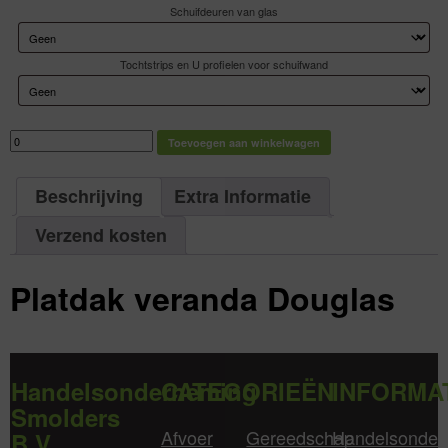
Schuifdeuren van glas
Tochtstrips en U profielen voor schuifwand
Platdak
Toevoegen aan winkelwagen
veranda
Douglas
aantal
Beschrijving
Extra Informatie
Verzend kosten
Platdak veranda Douglas
Handelsonderneming
CATEGORIEËN
INFORMA
Smolders
Afvoer
Gereedschap
Handelsonder
B.V.