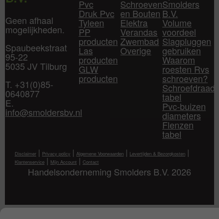
Pvc
Schroeven
Smolders
Druk Pvc
en Bouten
B.V.
Geen afhaal
Tyleen
Elektra
Volume
mogelijkheden.
PP
Verandas
voordeel
producten
Zwembad
Slagpluggen
Spaubeekstraat
Las
Overige
gebruiken
95-22
producten
Waarom
5035 JV Tilburg
GLW
roesten Rvs
producten
schroeven?
T. +31(0)85-
Schroefdraad
0640877
tabel
E.
Pvc-buizen
info@smoldersbv.nl
diameters
Flenzen
tabel
|
|
|
|
Disclaimer
Privacy policy
Algemene Voorwaarden
Levertijden & Bezorgkosten
|
|
Klantenservice
Mijn Account
Contact
Handelsonderneming Smolders B.V. 2026