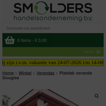
0 items
-
€ 0,00
MENU
 zijn i.v.m. vakantie van 24-07-2026 t/m 14-08-202
Home
>
Winkel
>
Verandas
>
Platdak veranda
Douglas