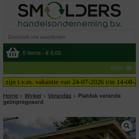
0 items
-
€ 0,00
MENU
ijn i.v.m. vakantie van 24-07-2026 t/m 14-08-2026
Home
>
Winkel
>
Verandas
>
Platdak veranda
geïmpregneerd