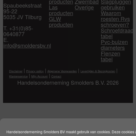
producten
Zwembad
Slagpluggen
Spaubeekstraat
Las
Overige
gebruiken
95-22
producten
Waarom
5035 JV Tilburg
GLW
roesten Rvs
producten
schroeven?
T. +31(0)85-
Schroefdraad
0640877
tabel
E.
Pvc-buizen
info@smoldersbv.nl
diameters
Flenzen
tabel
|
|
|
|
Disclaimer
Privacy policy
Algemene Voorwaarden
Levertijden & Bezorgkosten
|
|
Klantenservice
Mijn Account
Contact
Handelsonderneming Smolders B.V. 2026
Handelsonderneming Smolders BV maakt gebruik van cookies. Deze cookies 