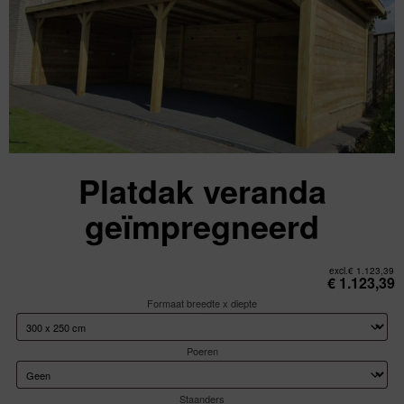
Platdak veranda
geïmpregneerd
excl.
€
1.123,39
€
1.123,39
Formaat breedte x diepte
Poeren
Staanders