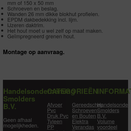
mm of 150 x 50 mm
Schroeven en beslag.
Wanden 26 mm dikke blokhut profielen.
EPDM dakbedekking incl. lijm.
IJzeren daktrim.
Het hout moet u wel zelf op maat maken.
Geïmpregneerd grenen hout.
Montage op aanvraag.
Handelsonderneming
CATEGORIEËN
INFORMA
Smolders
Afvoer
Gereedschap
Handelsonder
B.V.
Pvc
Schroeven
Smolders
Druk Pvc
en Bouten
B.V.
Geen afhaal
Tyleen
Elektra
Volume
mogelijkheden.
PP
Verandas
voordeel