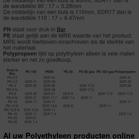
de wanddikte 90 : 17 = 5.29mm
De middellijn van een buis is 110mm, SDR17 dan is
de wanddikte 110 : 17 = 6.47mm
staat voor druk in
Bar
.
PN
staat gelijk aan de MRS waarde van het product.
PE
MRS wordt hierboven omschreven als de sterkte van
het materiaal.
lijkt op polythyleen alleen is vele malen
Polypropeen
sterker en net zo goedkoop.
Druk in
PE 100
PE80
PE 40
PE 80 gas
PE 100 gas
Polypropeen
Bar.
PN 2,5
SDR 41
SDR 41
PN 3,2
SDR 41
SDR 33
SDR 33
PN 4
SDR 33
SDR 26
SDR 17,6
SDR 26
PN 5 N.
SDR 26
SDR 17,6
PN 6
SDR 26
SDR 21
SDR 9
SDR 17,6
SDR 17,6
PN 8 N.
SDR 21
SDR 17,7
SDR 7,4
SDR 11
PN 10
SDR 17
SDR 11
SDR 11
PN 10 N.
SDR 13,6
SDR 6
SDR 11
PN 12,5 N.
SDR 13,6
SDR 11
PN 16
SDR 11
SDR 7,4
SDR 7,4
PN 20
SDR 9
PN 25
SDR 7,4
Al uw Polyethyleen producten online