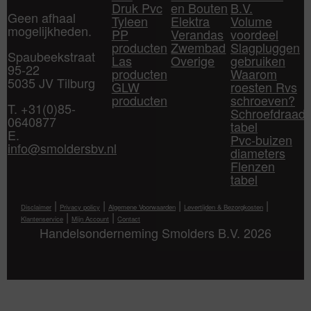
Druk Pvc
en Bouten
B.V.
Geen afhaal
Tyleen
Elektra
Volume
mogelijkheden.
PP
Verandas
voordeel
producten
Zwembad
Slagpluggen
Spaubeekstraat
Las
Overige
gebruiken
95-22
producten
Waarom
5035 JV Tilburg
GLW
roesten Rvs
producten
schroeven?
T. +31(0)85-
Schroefdraad
0640877
tabel
E.
Pvc-buizen
info@smoldersbv.nl
diameters
Flenzen
tabel
|
|
|
|
Disclaimer
Privacy policy
Algemene Voorwaarden
Levertijden & Bezorgkosten
|
|
Klantenservice
Mijn Account
Contact
Handelsonderneming Smolders B.V. 2026