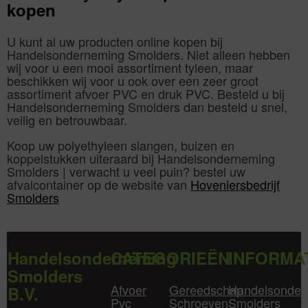
kopen
U kunt al uw producten online kopen bij
Handelsonderneming Smolders. Niet alleen hebben
wij voor u een mooi assortiment tyleen, maar
beschikken wij voor u ook over een zeer groot
assortiment afvoer PVC en druk PVC. Besteld u bij
Handelsonderneming Smolders dan besteld u snel,
veilig en betrouwbaar.
Koop uw polyethyleen slangen, buizen en
koppelstukken uiteraard bij Handelsonderneming
Smolders | verwacht u veel puin? bestel uw
afvalcontainer op de website van
Hoveniersbedrijf
Smolders
Handelsonderneming
CATEGORIEËN
INFORMA
Smolders
Afvoer
Gereedschap
Handelsonder
B.V.
Pvc
Schroeven
Smolders