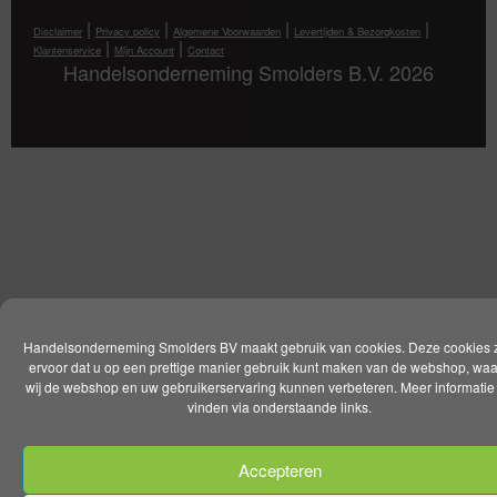
|
|
|
|
Disclaimer
Privacy policy
Algemene Voorwaarden
Levertijden & Bezorgkosten
|
|
Klantenservice
Mijn Account
Contact
Handelsonderneming Smolders B.V. 2026
Handelsonderneming Smolders BV maakt gebruik van cookies. Deze cookies 
ervoor dat u op een prettige manier gebruik kunt maken van de webshop, wa
wij de webshop en uw gebruikerservaring kunnen verbeteren. Meer informatie 
vinden via onderstaande links.
Accepteren