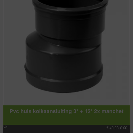
Pvc huis kolkaansluiting 3° + 12° 2x manchet
excl.
Va:
€
40,03