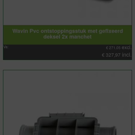
Wavin Pvc ontstoppingsstuk met gefixeerd
deksel 2x manchet
excl.
Va:
€
271,05
incl.
€
327,97