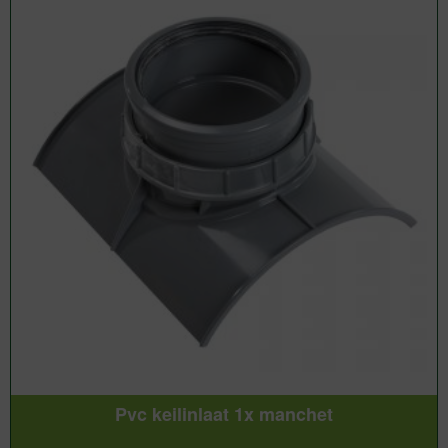
Pvc keilinlaat 1x manchet