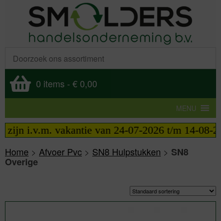
0 items
-
€ 0,00
MENU
jn i.v.m. vakantie van 24-07-2026 t/m 14-08-2026 
Home
>
Afvoer Pvc
>
SN8 Hulpstukken
>
SN8
Overige