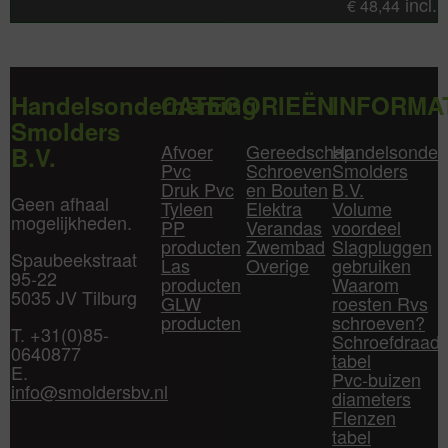
incl.
€
48,44
Handelsonderneming
CATEGORIEËN
INFORMA
Smolders
Afvoer
Gereedschap
Handelsonder
B.V.
Pvc
Schroeven
Smolders
Druk Pvc
en Bouten
B.V.
Geen afhaal
Tyleen
Elektra
Volume
mogelijkheden.
PP
Verandas
voordeel
producten
Zwembad
Slagpluggen
Spaubeekstraat
Las
Overige
gebruiken
95-22
producten
Waarom
5035 JV Tilburg
GLW
roesten Rvs
producten
schroeven?
T. +31(0)85-
Schroefdraad
0640877
tabel
E.
Pvc-buizen
info@smoldersbv.nl
diameters
Flenzen
tabel