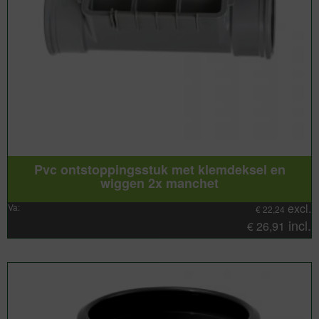
Pvc ontstoppingsstuk met klemdeksel en
wiggen 2x manchet
excl.
Va:
€
22,24
incl.
€
26,91