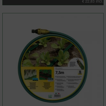
incl.
€
22,83