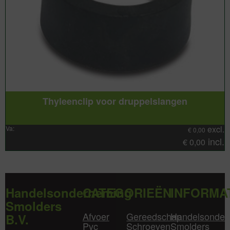
Thyleenclip voor druppelslangen
excl.
Va:
€
0,00
incl.
€
0,00
Handelsonderneming
CATEGORIEËN
INFORMA
Smolders
Afvoer
Gereedschap
Handelsonder
B.V.
Pvc
Schroeven
Smolders