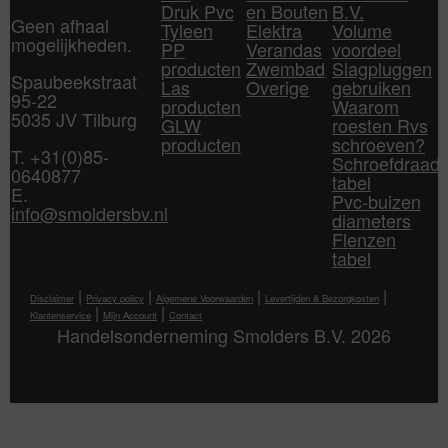
Druk Pvc
en Bouten
B.V.
Geen afhaal
Tyleen
Elektra
Volume
mogelijkheden.
PP
Verandas
voordeel
producten
Zwembad
Slagpluggen
Spaubeekstraat
Las
Overige
gebruiken
95-22
producten
Waarom
5035 JV Tilburg
GLW
roesten Rvs
producten
schroeven?
T. +31(0)85-
Schroefdraad
0640877
tabel
E.
Pvc-buizen
info@smoldersbv.nl
diameters
Flenzen
tabel
|
|
|
|
Disclaimer
Privacy policy
Algemene Voorwaarden
Levertijden & Bezorgkosten
|
|
Klantenservice
Mijn Account
Contact
Handelsonderneming Smolders B.V. 2026