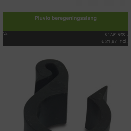
Pluvio beregeningsslang
excl.
Va:
€
17,91
incl.
€
21,67