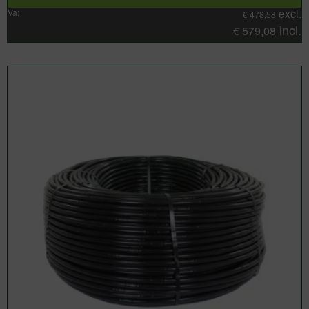
excl.
Va:
€
478,58
incl.
€
579,08