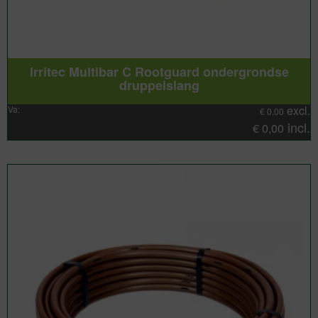
Irritec Multibar C Rootguard ondergrondse
druppelslang
excl.
Va:
€
0,00
incl.
€
0,00