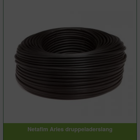
Netafim Aries druppeladerslang