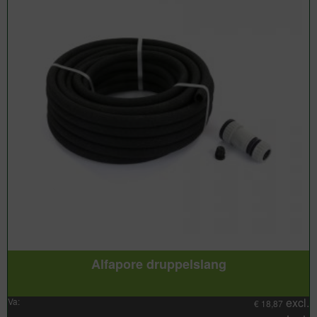
Alfapore druppelslang
excl.
Va:
€
18,87