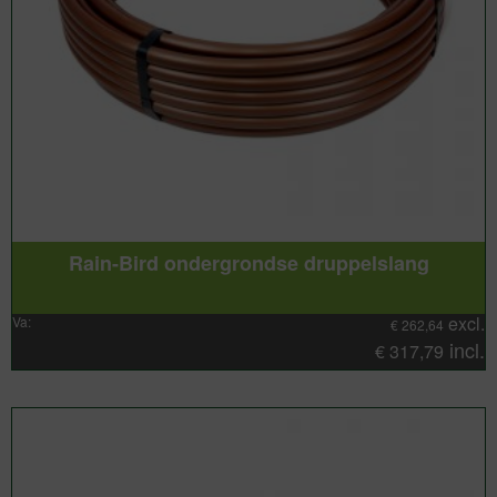
Rain-Bird ondergrondse druppelslang
excl.
Va:
€
262,64
incl.
€
317,79