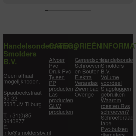
Handelsonderneming
CATEGORIEËN
INFORMA
Smolders
Afvoer
Gereedschap
Handelsonder
B.V.
Pvc
Schroeven
Smolders
Druk Pvc
en Bouten
B.V.
Geen afhaal
Tyleen
Elektra
Volume
mogelijkheden.
PP
Verandas
voordeel
producten
Zwembad
Slagpluggen
Spaubeekstraat
Las
Overige
gebruiken
95-22
producten
Waarom
5035 JV Tilburg
GLW
roesten Rvs
producten
schroeven?
T. +31(0)85-
Schroefdraad
0640877
tabel
E.
Pvc-buizen
info@smoldersbv.nl
diameters