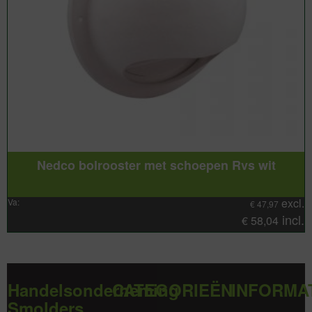
Nedco bolrooster met schoepen Rvs wit
excl.
Va:
€
47,97
incl.
€
58,04
Handelsonderneming
CATEGORIEËN
INFORMA
Smolders