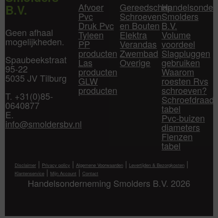
Afvoer
Gereedschap
Handelsonder
B.V.
Pvc
Schroeven
Smolders
Druk Pvc
en Bouten
B.V.
Geen afhaal
Tyleen
Elektra
Volume
mogelijkheden.
PP
Verandas
voordeel
producten
Zwembad
Slagpluggen
Spaubeekstraat
Las
Overige
gebruiken
95-22
producten
Waarom
5035 JV Tilburg
GLW
roesten Rvs
producten
schroeven?
T. +31(0)85-
Schroefdraad
0640877
tabel
E.
Pvc-buizen
info@smoldersbv.nl
diameters
Flenzen
tabel
|
|
|
|
Disclaimer
Privacy policy
Algemene Voorwaarden
Levertijden & Bezorgkosten
|
|
Klantenservice
Mijn Account
Contact
Handelsonderneming Smolders B.V. 2026