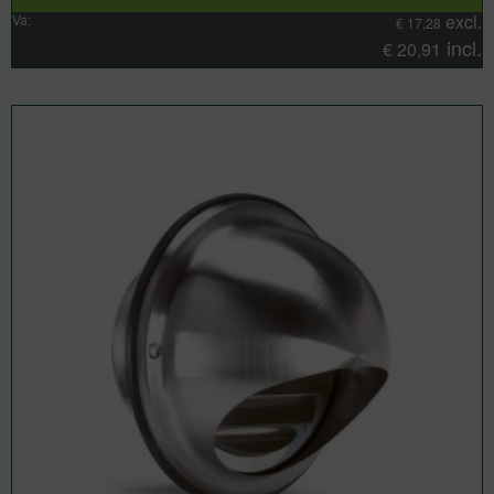
excl.
Va:
€
17,28
incl.
€
20,91