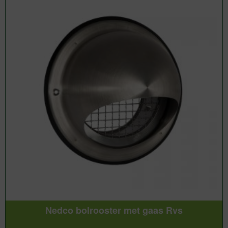
Nedco bolrooster met gaas Rvs