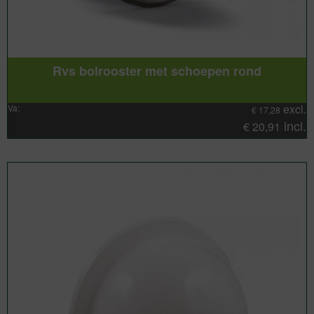
Rvs bolrooster met schoepen rond
excl.
Va:
€
17,28
incl.
€
20,91