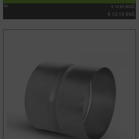
excl.
Va:
€
10,85
incl.
€
13,13