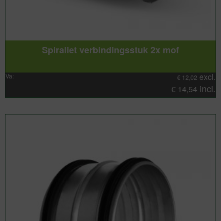
Spiraliet verbindingsstuk 2x mof
excl.
Va:
€
12,02
incl.
€
14,54