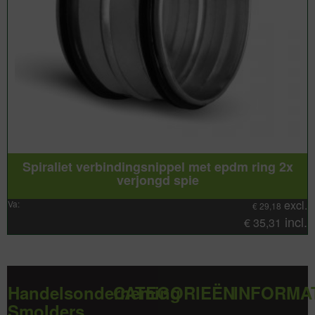
Spiraliet verbindingsnippel met epdm ring 2x
verjongd spie
excl.
Va:
€
29,18
incl.
€
35,31
Handelsonderneming
CATEGORIEËN
INFORMA
Smolders