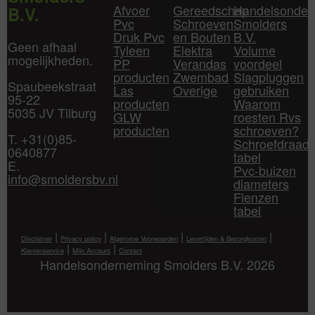
Afvoer
Gereedschap
Handelsonder
B.V.
Pvc
Schroeven
Smolders
Druk Pvc
en Bouten
B.V.
Geen afhaal
Tyleen
Elektra
Volume
mogelijkheden.
PP
Verandas
voordeel
producten
Zwembad
Slagpluggen
Spaubeekstraat
Las
Overige
gebruiken
95-22
producten
Waarom
5035 JV Tilburg
GLW
roesten Rvs
producten
schroeven?
T. +31(0)85-
Schroefdraad
0640877
tabel
E.
Pvc-buizen
info@smoldersbv.nl
diameters
Flenzen
tabel
|
|
|
|
Disclaimer
Privacy policy
Algemene Voorwaarden
Levertijden & Bezorgkosten
|
|
Klantenservice
Mijn Account
Contact
Handelsonderneming Smolders B.V. 2026