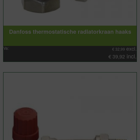
Danfoss thermostatische radiatorkraan haaks
excl.
Va:
€
32,99
incl.
€
39,92