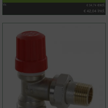
excl.
Va:
€
34,74
incl.
€
42,04