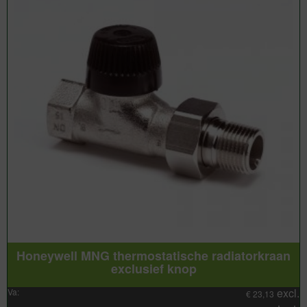
Honeywell MNG thermostatische radiatorkraan
exclusief knop
excl.
Va:
€
23,13