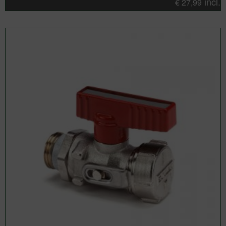
incl.
€
27,99