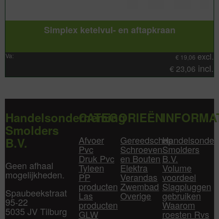
Simplex ketelvul- en aftapkraan
excl.
Va:
€
19,06
incl.
€
23,06
Handelsonderneming
CATEGORIEËN
INFORMA
Smolders
Afvoer
Gereedschap
Handelsonder
B.V.
Pvc
Schroeven
Smolders
Druk Pvc
en Bouten
B.V.
Geen afhaal
Tyleen
Elektra
Volume
mogelijkheden.
PP
Verandas
voordeel
producten
Zwembad
Slagpluggen
Spaubeekstraat
Las
Overige
gebruiken
95-22
producten
Waarom
5035 JV Tilburg
GLW
roesten Rvs