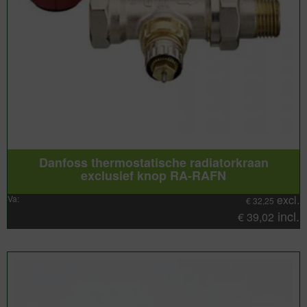
Danfoss thermostatische radiatorkraan
exclusief knop RA-RAFN
excl.
Va:
€
32,25
incl.
€
39,02