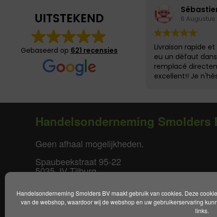
Sébastie
UITSTEKEND
6 Augustus
Livraison rapide et 
Gebaseerd op
621 recensies
eu un défaut dans l
remplacé directem
excellent!! Je n'hé
recommander
Handelsonderneming Smolders 
Geen afhaal mogelijkheden.
Spaubeekstraat 95-22
5035 JV Tilburg
T. +31(0)85-0640877
Handelsonderneming Smolders BV maakt gebruik van cookies. Deze cookies 
E.
info@smoldersbv.nl
van de webshop, waardoor wij de webshop en uw gebruikerservaring kunne
links.