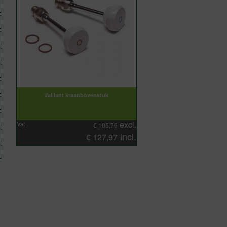
Vaillant kraanbovenstuk
excl.
Va:
€
105,76
incl.
€
127,97