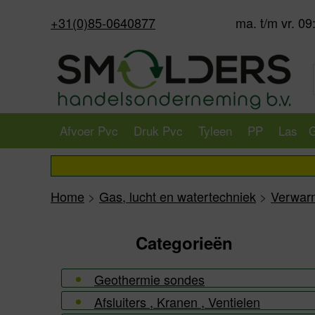
+31(0)85-0640877
ma. t/m vr. 09
Afvoer Pvc
Druk Pvc
Tyleen
PP
Las
G
Home
>
Gas, lucht en watertechniek
>
Verwar
Categorieën
Geothermie sondes
Afsluiters , Kranen , Ventielen