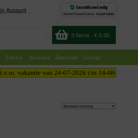
Gecertificeerd veilig
jn Account
Gecertificeerd door:
Trustindex
0 items
-
€ 0,00
Elektra
Verandas
Zwembad
Overige
.m. vakantie van 24-07-2026 t/m 14-08-2026 telefon