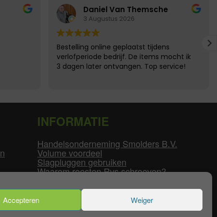
Daniel Van Themsche
3 Augustus 2026
Bestelling online geplaatst tijdens
verlofperiode bedrijf. De items mocht ik
3 dagen later ontvangen. Top service!
INFORMATIE
Handelsonderneming Smolders B.V.
en
Volume voordeel
Slagpluggen gebruiken
Waarom roesten Rvs schroeven?
Schroefdraad tabel
Pvc-buizen diameters
Flenzen tabel
Accepteren
Weiger