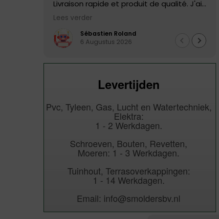
Livraison rapide et produit de qualité. J'ai
eu un défaut dans le tuyau livré, il a été
Lees verder
remplacé directement, service excellent!!
Je n'hésiterai pas à recommander
Sébastien Roland
6 Augustus 2026
Levertijden
Pvc, Tyleen, Gas, Lucht en Watertechniek,
Elektra:
1 - 2 Werkdagen.
Schroeven, Bouten, Revetten,
Moeren: 1 - 3 Werkdagen.
Tuinhout, Terrasoverkappingen:
1 - 14 Werkdagen.
Email: info@smoldersbv.nl