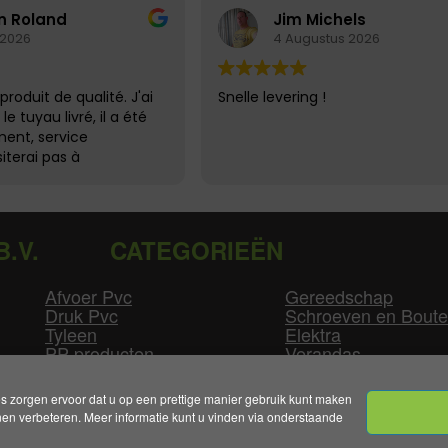
n Roland
Jim Michels
 2026
4 Augustus 2026
produit de qualité. J'ai
Snelle levering !
e tuyau livré, il a été
ent, service
siterai pas à
B.V.
CATEGORIEËN
Afvoer Pvc
Gereedschap
Druk Pvc
Schroeven en Bout
Tyleen
Elektra
PP producten
Verandas
Las producten
Zwembad
GLW producten
Overige
zorgen ervoor dat u op een prettige manier gebruik kunt maken
n verbeteren. Meer informatie kunt u vinden via onderstaande