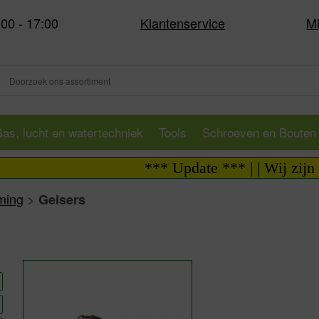
:00 - 17:00
Klantenservice
Mi
as, lucht en watertechniek
Tools
Schroeven en Bouten
*** Update *** | | Wij zijn i.v
ming
>
Geisers