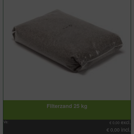
Filterzand 25 kg
excl.
Va:
€
0,00
incl.
€
0,00