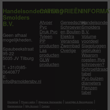
Handelsonderneming
CATEGORIEËN
INFORMA
Smolders
Afvoer
Gereedschap
Handelsonder
B.V.
Pvc
Schroeven
Smolders
Druk Pvc
en Bouten
B.V.
Geen afhaal
Tyleen
Elektra
Volume
mogelijkheden.
PP
Verandas
voordeel
producten
Zwembad
Slagpluggen
Spaubeekstraat
Las
Overige
gebruiken
95-22
producten
Waarom
5035 JV Tilburg
GLW
roesten Rvs
producten
schroeven?
T. +31(0)85-
Schroefdraad
0640877
tabel
E.
Pvc-buizen
info@smoldersbv.nl
diameters
Flenzen
tabel
|
|
|
|
Disclaimer
Privacy policy
Algemene Voorwaarden
Levertijden & Bezorgkosten
|
|
Klantenservice
Mijn Account
Contact