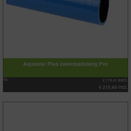
Aquastar Plus zwembadslang Pvc
excl.
Va:
€
178,42
incl.
€
215,89