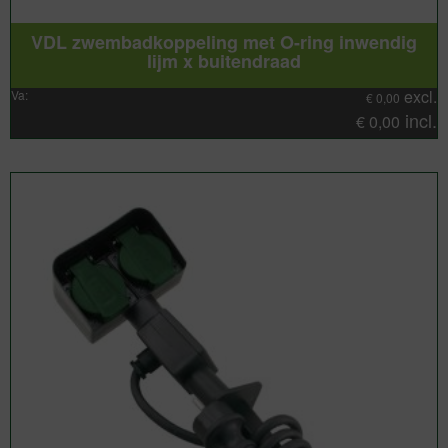
VDL zwembadkoppeling met O-ring inwendig
lijm x buitendraad
excl.
Va:
€
0,00
incl.
€
0,00