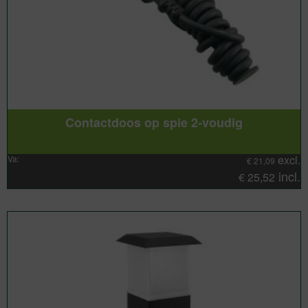
Contactdoos op spie 2-voudig
excl.
Va:
€
21,09
incl.
€
25,52