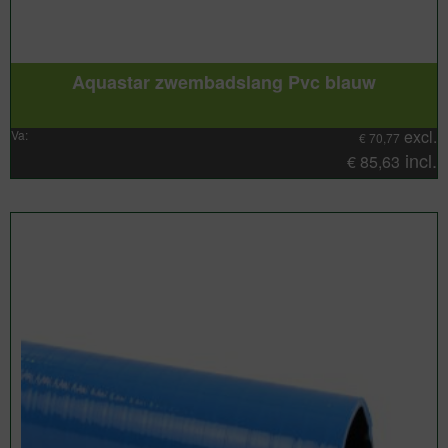
Aquastar zwembadslang Pvc blauw
excl.
Va:
€
70,77
incl.
€
85,63