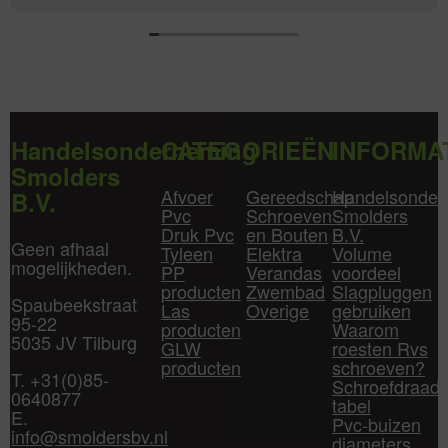
Handelsonderneming
CATEGORIEËN
INFORMA
Smolders
Afvoer
Gereedschap
Handelsonder
B.V.
Pvc
Schroeven
Smolders
Druk Pvc
en Bouten
B.V.
Geen afhaal
Tyleen
Elektra
Volume
mogelijkheden.
PP
Verandas
voordeel
producten
Zwembad
Slagpluggen
Spaubeekstraat
Las
Overige
gebruiken
95-22
producten
Waarom
5035 JV Tilburg
GLW
roesten Rvs
producten
schroeven?
T. +31(0)85-
Schroefdraad
0640877
tabel
E.
Pvc-buizen
info@smoldersbv.nl
diameters