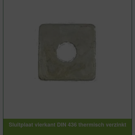
Sluitplaat vierkant DIN 436 thermisch verzinkt