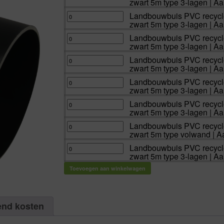
zwart 5m type 3-lagen | Aa
recycled
110
mm
Landbouwbuis
Landbouwbuis PVC recycle
x
PVC
zwart 5m type 3-lagen | Aa
3,2
recycled
mm
125
lijmmof
mm
Landbouwbuis
Landbouwbuis PVC recycle
x
x
PVC
zwart 5m type 3-lagen | Aa
glad
3,2
recycled
zwart
mm
160
5m
lijmmof
mm
Landbouwbuis
Landbouwbuis PVC recycle
type
x
x
PVC
zwart 5m type 3-lagen | Aa
3-
glad
3,2
recycled
lagen
zwart
mm
160
|
5m
lijmmof
mm
Landbouwbuis
Landbouwbuis PVC recycle
Aantal
type
x
x
PVC
zwart 5m type 3-lagen | Aa
5
3-
glad
4,0
recycled
M
lagen
zwart
mm
200
aantal
|
5m
lijmmof
mm
Landbouwbuis
Landbouwbuis PVC recycle
Aantal
type
x
x
PVC
zwart 5m type 3-lagen | Aa
5
3-
glad
4,0
recycled
M
lagen
zwart
mm
250
aantal
|
5m
lijmmof
mm
Landbouwbuis
Landbouwbuis PVC recycle
Aantal
type
x
x
PVC
zwart 5m type volwand | A
5
3-
glad
5,0
recycled
M
lagen
zwart
mm
315
aantal
|
5m
lijmmof
mm
Landbouwbuis
Landbouwbuis PVC recycle
Aantal
type
x
x
PVC
zwart 5m type 3-lagen | Aa
5
3-
glad
4,8
recycled
M
lagen
zwart
mm
315
aantal
|
5m
lijmmof
mm
Toevoegen aan winkelwagen
Aantal
type
x
x
5
3-
glad
6,2
M
lagen
zwart
mm
aantal
|
5m
lijmmof
Aantal
type
x
5
volwand
glad
end kosten
M
|
zwart
aantal
Aantal
5m
5
type
M
3-