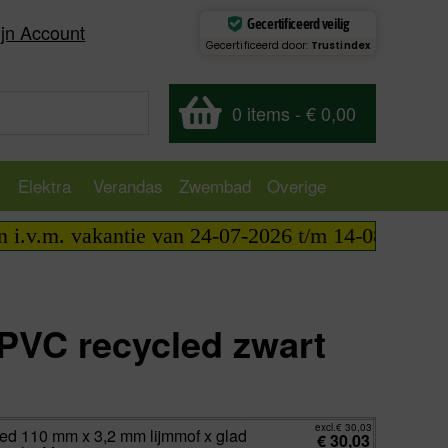
Gecertificeerd veilig
jn Account
Gecertificeerd door:
Trustindex
0 items
-
€ 0,00
Elektra
Verandas
Zwembad
Overige
. vakantie van 24-07-2026 t/m 14-08-2026 telefoni
VC recycled zwart
excl.
€
0,00
incl.
€
0,00
excl.
€
30,03
d 110 mm x 3,2 mm lijmmof x glad
€
30,03