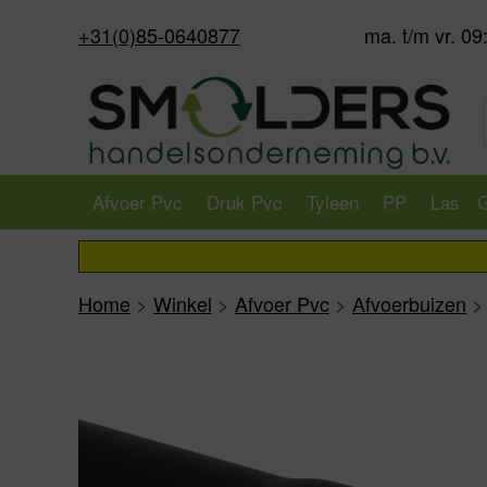
+31(0)85-0640877
ma. t/m vr. 09
Afvoer Pvc
Druk Pvc
Tyleen
PP
Las
G
Home
>
Winkel
>
Afvoer Pvc
>
Afvoerbuizen