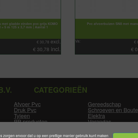
s met gladde einden pvc grijs KOMO
Pvc afvoerbuizen SN8 met man
l = 5 m 125 x 3,7 mm | Aantal 1
excl.
Va:
€
30,78
€
incl.
€
30,78
€
0
B.V.
CATEGORIEËN
Afvoer Pvc
Gereedschap
Druk Pvc
Schroeven en Bout
Tyleen
Elektra
PP producten
Verandas
Las producten
Zwembad
GLW producten
Overige
zorgen ervoor dat u op een prettige manier gebruik kunt maken