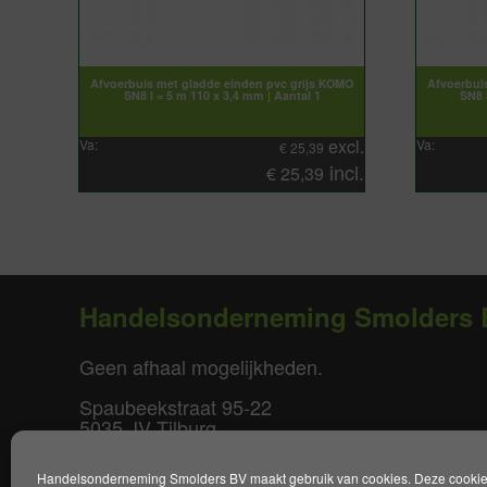
Afvoerbuis met gladde einden pvc grijs KOMO
Afvoerbui
SN8 l = 5 m 110 x 3,4 mm | Aantal 1
SN8 
excl.
Va:
Va:
€
25,39
incl.
€
25,39
Handelsonderneming Smolders 
Geen afhaal mogelijkheden.
Spaubeekstraat 95-22
5035 JV Tilburg
T. +31(0)85-0640877
Handelsonderneming Smolders BV maakt gebruik van cookies. Deze cookies 