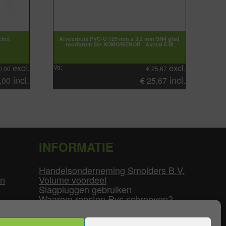
chet
Afvoerbuis PVC-U 125 mm x 3,2 mm SN4 glad
roodbruin 5m KOMO/BENOR | Aantal 5 M
excl.
excl.
Va:
0,00
€
25,67
incl.
incl.
,00
€
25,67
INFORMATIE
Handelsonderneming Smolders B.V.
en
Volume voordeel
Slagpluggen gebruiken
Waarom roesten Rvs schroeven?
Schroefdraad tabel
Pvc-buizen diameters