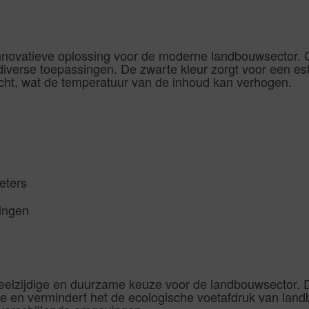
aantal
lagen
|
Aantal
40
M
aantal
nnovatieve oplossing voor de moderne landbouwsector. 
iverse toepassingen. De zwarte kleur zorgt voor een esth
licht, wat de temperatuur van de inhoud kan verhogen.
eters
ingen
elzijdige en duurzame keuze voor de landbouwsector. D
ie en vermindert het de ecologische voetafdruk van land