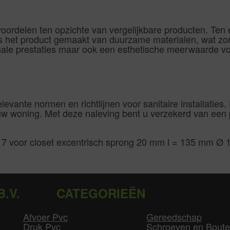
 voordelen ten opzichte van vergelijkbare producten. Ten
n is het product gemaakt van duurzame materialen, wat z
male prestaties maar ook een esthetische meerwaarde voo
levante normen en richtlijnen voor sanitaire installaties. D
uw woning. Met deze naleving bent u verzekerd van een 
. 7 voor closet excentrisch sprong 20 mm l = 135 mm Ø 1
B.V.
CATEGORIEËN
Afvoer Pvc
Gereedschap
Druk Pvc
Schroeven en Bout