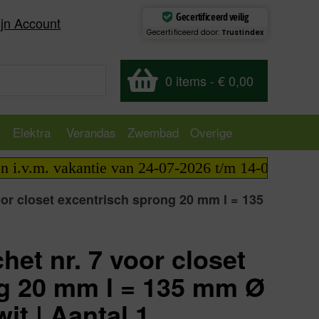
Gecertificeerd veilig
jn Account
Gecertificeerd door:
Trustindex
0 items
-
€ 0,00
Elektra
Verandas
Zwembad
Overige
v.m. vakantie van 24-07-2026 t/m 14-08-2026 telef
oor closet excentrisch sprong 20 mm l = 135
het nr. 7 voor closet
ng 20 mm l = 135 mm Ø
it | Aantal 1