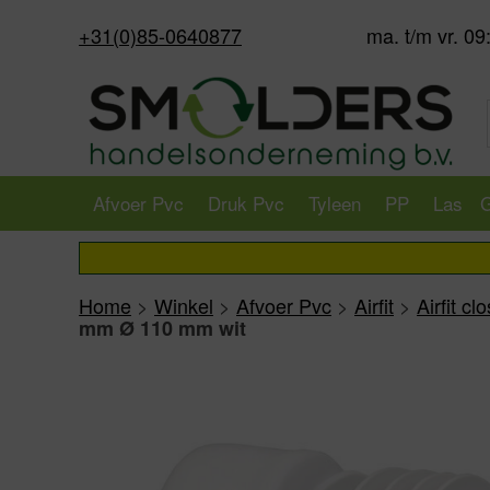
+31(0)85-0640877
ma. t/m vr. 09
Afvoer Pvc
Druk Pvc
Tyleen
PP
Las
G
Home
>
Winkel
>
Afvoer Pvc
>
Airfit
>
Airfit c
mm Ø 110 mm wit