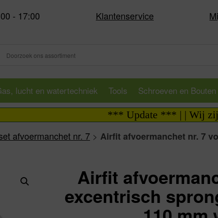
:00 - 17:00
Klantenservice
Mi
as, lucht en watertechniek
Tools
Schroeven en Bouten
*** Update *** | | Wij zijn i.
loset afvoermanchet nr. 7
>
Airfit afvoermanchet nr. 7 v
Airfit afvoermanc
excentrisch spro
110 mm w