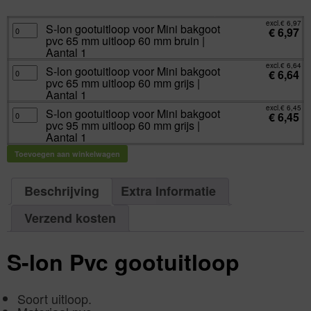
excl.
€
6,45
incl.
€
7,80
excl.
€
6,97
S-
S-lon gootuitloop voor Mini bakgoot
€
6,97
lon
pvc 65 mm uitloop 60 mm bruin |
gootuitloop
voor
Aantal 1
Mini
bakgoot
excl.
€
6,64
S-
S-lon gootuitloop voor Mini bakgoot
pvc
€
6,64
lon
65
pvc 65 mm uitloop 60 mm grijs |
gootuitloop
mm
voor
Aantal 1
uitloop
Mini
60
bakgoot
excl.
€
6,45
mm
S-
S-lon gootuitloop voor Mini bakgoot
pvc
€
6,45
bruin
lon
65
pvc 95 mm uitloop 60 mm grijs |
|
gootuitloop
mm
Aantal
voor
Aantal 1
uitloop
1
Mini
60
aantal
bakgoot
mm
Toevoegen aan winkelwagen
pvc
grijs
95
|
mm
Aantal
uitloop
1
60
Beschrijving
Extra Informatie
aantal
mm
grijs
|
Verzend kosten
Aantal
1
aantal
S-lon Pvc gootuitloop
Soort uitloop.