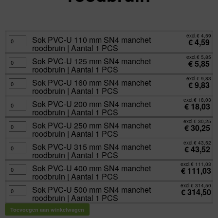
excl.
Va:
€
4,59
incl.
€
5,55
excl.
€
4,59
Sok
Sok PVC-U 110 mm SN4 manchet
€
4,59
PVC-
roodbruin | Aantal 1 PCS
U
110
excl.
€
5,85
mm
Sok
Sok PVC-U 125 mm SN4 manchet
€
5,85
SN4
PVC-
roodbruin | Aantal 1 PCS
manchet
U
roodbruin
125
excl.
€
9,83
|
mm
Sok
Sok PVC-U 160 mm SN4 manchet
€
9,83
Aantal
SN4
PVC-
roodbruin | Aantal 1 PCS
1
manchet
U
PCS
roodbruin
160
excl.
€
18,03
aantal
|
mm
Sok
Sok PVC-U 200 mm SN4 manchet
€
18,03
Aantal
SN4
PVC-
roodbruin | Aantal 1 PCS
1
manchet
U
PCS
roodbruin
200
excl.
€
30,25
aantal
|
mm
Sok
Sok PVC-U 250 mm SN4 manchet
€
30,25
Aantal
SN4
PVC-
roodbruin | Aantal 1 PCS
1
manchet
U
PCS
roodbruin
250
excl.
€
43,52
aantal
|
mm
Sok
Sok PVC-U 315 mm SN4 manchet
€
43,52
Aantal
SN4
PVC-
roodbruin | Aantal 1 PCS
1
manchet
U
PCS
roodbruin
315
excl.
€
111,03
aantal
|
mm
Sok
Sok PVC-U 400 mm SN4 manchet
€
111,03
Aantal
SN4
PVC-
roodbruin | Aantal 1 PCS
1
manchet
U
PCS
roodbruin
400
excl.
€
314,50
aantal
|
mm
Sok
Sok PVC-U 500 mm SN4 manchet
€
314,50
Aantal
SN4
PVC-
roodbruin | Aantal 1 PCS
1
manchet
U
PCS
roodbruin
500
aantal
|
mm
Toevoegen aan winkelwagen
Aantal
SN4