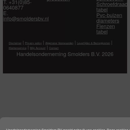
T. +31(0)85-
Schroefdraad
0640877
tabel
E.
Pvc-buizen
info@smoldersbv.nl
diameters
Flenzen
tabel
|
|
|
|
Disclaimer
Privacy policy
Algemene Voorwaarden
Levertijden & Bezorgkosten
|
|
Klantenservice
Mijn Account
Contact
Handelsonderneming Smolders B.V. 2026
Handelsonderneming Smolders BV maakt gebruik van cookies. Deze cookies 