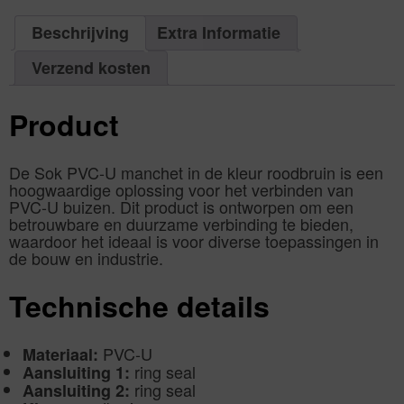
1
manchet
PCS
roodbruin
aantal
|
Beschrijving
Extra Informatie
Aantal
1
PCS
aantal
Verzend kosten
Product
De Sok PVC-U manchet in de kleur roodbruin is een
hoogwaardige oplossing voor het verbinden van
PVC-U buizen. Dit product is ontworpen om een
betrouwbare en duurzame verbinding te bieden,
waardoor het ideaal is voor diverse toepassingen in
de bouw en industrie.
Technische details
PVC-U
Materiaal:
ring seal
Aansluiting 1:
ring seal
Aansluiting 2: