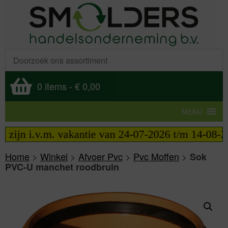
0 items
-
€ 0,00
MENU
jn i.v.m. vakantie van 24-07-2026 t/m 14-08-2026 
Home
>
Winkel
>
Afvoer Pvc
>
Pvc Moffen
>
Sok
PVC-U manchet roodbruin