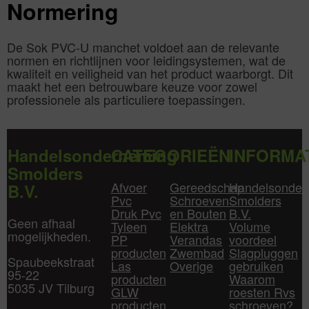
Normering
De Sok PVC-U manchet voldoet aan de relevante
normen en richtlijnen voor leidingsystemen, wat de
kwaliteit en veiligheid van het product waarborgt. Dit
maakt het een betrouwbare keuze voor zowel
professionele als particuliere toepassingen.
Handelsonderneming
CATEGORIEËN
INFORMA
Smolders
Afvoer
Gereedschap
Handelsonder
B.V.
Pvc
Schroeven
Smolders
Druk Pvc
en Bouten
B.V.
Geen afhaal
Tyleen
Elektra
Volume
mogelijkheden.
PP
Verandas
voordeel
producten
Zwembad
Slagpluggen
Spaubeekstraat
Las
Overige
gebruiken
95-22
producten
Waarom
5035 JV Tilburg
GLW
roesten Rvs
producten
schroeven?