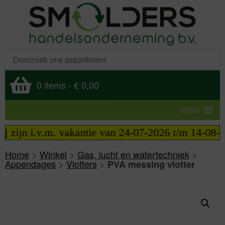
0 items
-
€ 0,00
MENU
 zijn i.v.m. vakantie van 24-07-2026 t/m 14-08-202
Home
>
Winkel
>
Gas, lucht en watertechniek
>
Appendages
>
Vlotters
>
PVA messing vlotter