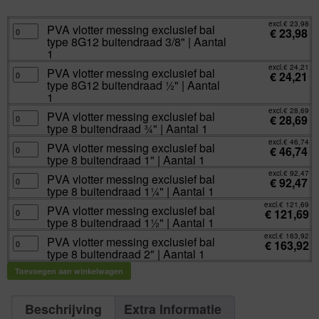
excl.
€
23,98
incl.
€
29,02
excl.
€
23,98
PVA
PVA vlotter messing exclusief bal
€
23,98
vlotter
type 8G12 buitendraad 3/8" | Aantal
messing
exclusief
1
bal
type
excl.
€
24,21
PVA
PVA vlotter messing exclusief bal
8G12
€
24,21
vlotter
buitendraad
type 8G12 buitendraad ½" | Aantal
messing
3/8"
exclusief
1
|
bal
Aantal
type
excl.
€
28,69
1
PVA
PVA vlotter messing exclusief bal
8G12
€
28,69
aantal
vlotter
buitendraad
type 8 buitendraad ¾" | Aantal 1
messing
½"
exclusief
|
excl.
€
46,74
bal
PVA
PVA vlotter messing exclusief bal
Aantal
€
46,74
type
vlotter
1
type 8 buitendraad 1" | Aantal 1
8
messing
aantal
buitendraad
exclusief
excl.
€
92,47
¾"
bal
PVA
PVA vlotter messing exclusief bal
€
92,47
|
type
vlotter
type 8 buitendraad 1¼" | Aantal 1
Aantal
8
messing
1
buitendraad
exclusief
excl.
€
121,69
aantal
1"
bal
PVA
PVA vlotter messing exclusief bal
€
121,69
|
type
vlotter
type 8 buitendraad 1½" | Aantal 1
Aantal
8
messing
1
buitendraad
exclusief
excl.
€
163,92
aantal
1¼"
bal
PVA
PVA vlotter messing exclusief bal
€
163,92
|
type
vlotter
type 8 buitendraad 2" | Aantal 1
Aantal
8
messing
1
buitendraad
exclusief
aantal
1½"
bal
Toevoegen aan winkelwagen
|
type
Aantal
8
1
buitendraad
aantal
2"
Beschrijving
Extra Informatie
|
Aantal