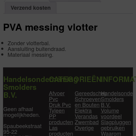
1
aantal
Verzend kosten
PVA messing vlotter
Zonder vlotterbal.
Aansluiting buitendraad.
Materiaal messing.
Handelsonderneming
CATEGORIEËN
INFORMA
Smolders
Afvoer
Gereedschap
Handelsonder
B.V.
Pvc
Schroeven
Smolders
Druk Pvc
en Bouten
B.V.
Geen afhaal
Tyleen
Elektra
Volume
mogelijkheden.
PP
Verandas
voordeel
producten
Zwembad
Slagpluggen
Spaubeekstraat
Las
Overige
gebruiken
95-22
producten
Waarom