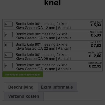
knel
excl.
Va:
€
5,03
incl.
€
6,09
excl.
€
5,03
Bonfix
Bonfix knie 90° messing 2x knel
€
5,03
knie
Kiwa Gastec QA 12 mm | Aantal 1
90°
messing
excl.
€
5,03
2x
Bonfix
Bonfix knie 90° messing 2x knel
€
5,03
knel
knie
Kiwa Gastec QA 15 mm | Aantal 1
Kiwa
90°
Gastec
messing
excl.
€
7,82
QA
2x
Bonfix
Bonfix knie 90° messing 2x knel
€
7,82
12
knel
knie
Kiwa Gastec QA 22 mm | Aantal 1
mm
Kiwa
90°
|
Gastec
messing
excl.
€
12,60
Aantal
QA
2x
Bonfix
Bonfix knie 90° messing 2x knel
€
12,60
1
15
knel
knie
Kiwa Gastec QA 28 mm | Aantal 1
aantal
mm
Kiwa
90°
|
Gastec
messing
excl.
€
22,92
Aantal
QA
2x
Bonfix
Bonfix knie 90° messing 2x knel
€
22,92
1
22
knel
knie
Kiwa Gastec QA 35 mm | Aantal 1
aantal
mm
Kiwa
90°
|
Gastec
messing
Aantal
QA
2x
Toevoegen aan winkelwagen
1
28
knel
aantal
mm
Kiwa
|
Gastec
Aantal
QA
Beschrijving
Extra Informatie
1
35
aantal
mm
|
Aantal
Verzend kosten
1
aantal