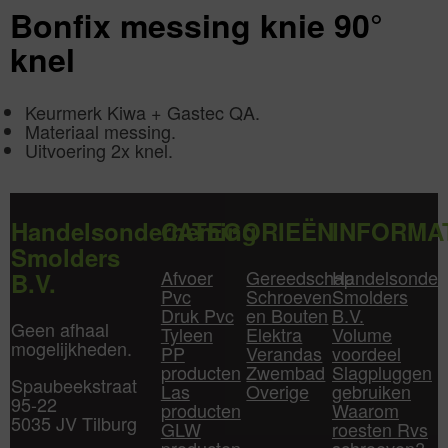
Bonfix messing knie 90°
knel
Keurmerk Kiwa + Gastec QA.
Materiaal messing.
Uitvoering 2x knel.
Handelsonderneming
CATEGORIEËN
INFORMA
Smolders
Afvoer
Gereedschap
Handelsonder
B.V.
Pvc
Schroeven
Smolders
Druk Pvc
en Bouten
B.V.
Geen afhaal
Tyleen
Elektra
Volume
mogelijkheden.
PP
Verandas
voordeel
producten
Zwembad
Slagpluggen
Spaubeekstraat
Las
Overige
gebruiken
95-22
producten
Waarom
5035 JV Tilburg
GLW
roesten Rvs
producten
schroeven?