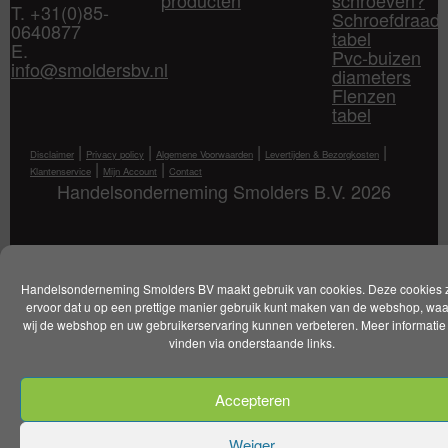
T. +31(0)85-
Schroefdraad
0640877
tabel
E.
Pvc-buizen
info@smoldersbv.nl
diameters
Flenzen
tabel
|
|
|
|
Disclaimer
Privacy policy
Algemene Voorwaarden
Levertijden & Bezorgkosten
|
|
Klantenservice
Mijn Account
Contact
Handelsonderneming Smolders B.V. 2026
Handelsonderneming Smolders BV maakt gebruik van cookies. Deze cookies 
ervoor dat u op een prettige manier gebruik kunt maken van de webshop, wa
wij de webshop en uw gebruikerservaring kunnen verbeteren. Meer informatie 
vinden via onderstaande links.
Accepteren
Weiger