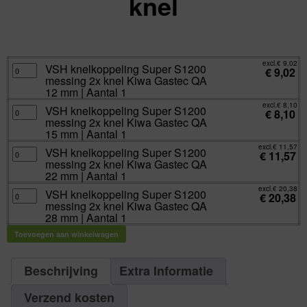
knel
excl.
Va:
€
8,10
incl.
€
9,80
excl.
€
9,02
VSH
VSH knelkoppeling Super S1200
€
9,02
knelkoppeling
messing 2x knel Kiwa Gastec QA
Super
S1200
12 mm | Aantal 1
messing
2x
excl.
€
8,10
VSH
VSH knelkoppeling Super S1200
knel
€
8,10
knelkoppeling
Kiwa
messing 2x knel Kiwa Gastec QA
Super
Gastec
S1200
15 mm | Aantal 1
QA
messing
12
2x
excl.
€
11,57
mm
VSH
VSH knelkoppeling Super S1200
knel
€
11,57
|
knelkoppeling
Kiwa
messing 2x knel Kiwa Gastec QA
Aantal
Super
Gastec
1
S1200
22 mm | Aantal 1
QA
aantal
messing
15
2x
excl.
€
20,38
mm
VSH
VSH knelkoppeling Super S1200
knel
€
20,38
|
knelkoppeling
Kiwa
messing 2x knel Kiwa Gastec QA
Aantal
Super
Gastec
1
S1200
28 mm | Aantal 1
QA
aantal
messing
22
2x
mm
Toevoegen aan winkelwagen
knel
|
Kiwa
Aantal
Gastec
1
QA
aantal
28
Beschrijving
Extra Informatie
mm
|
Aantal
Verzend kosten
1
aantal