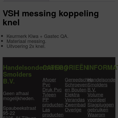
VSH messing koppeling
knel
Keurmerk Kiwa + Gastec QA.
Materiaal messing.
Uitvoering 2x knel.
Handelsonderneming
CATEGORIEËN
INFORMA
Smolders
Afvoer
Gereedschap
Handelsonder
B.V.
Pvc
Schroeven
Smolders
Druk Pvc
en Bouten
B.V.
Geen afhaal
Tyleen
Elektra
Volume
mogelijkheden.
PP
Verandas
voordeel
producten
Zwembad
Slagpluggen
Spaubeekstraat
Las
Overige
gebruiken
95-22
producten
Waarom
5035 JV Tilburg