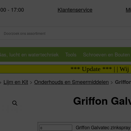
:00 - 17:00
Klantenservice
Mi
as, lucht en watertechniek
Tools
Schroeven en Bouten
*** Update *** | | Wij zijn 
>
Lijm en Kit
>
Onderhouds en Smeermiddelen
>
Griffo
Griffon Gal
Va:
Griffon
Griffon Galvatec zinkspray
Galvatec