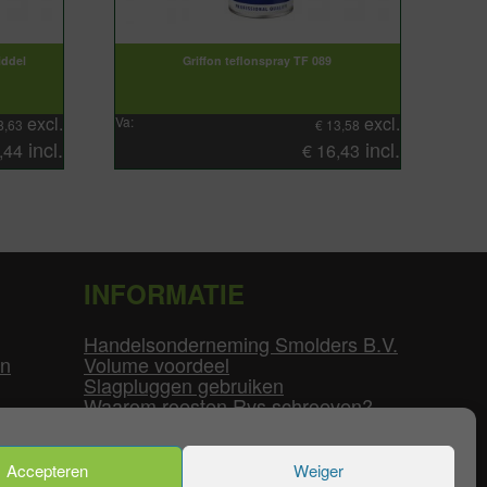
iddel
Griffon teflonspray TF 089
excl.
excl.
Va:
8,63
€
13,58
incl.
incl.
,44
€
16,43
INFORMATIE
Handelsonderneming Smolders B.V.
en
Volume voordeel
Slagpluggen gebruiken
Waarom roesten Rvs schroeven?
Schroefdraad tabel
Pvc-buizen diameters
Flenzen tabel
Accepteren
Weiger