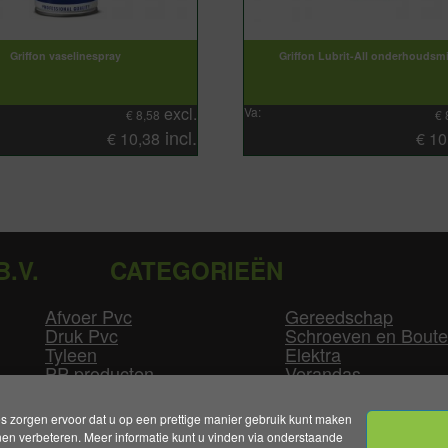
Griffon vaselinespray
Griffon Lubrit-All onderhoudsm
excl.
Va:
€
8,58
€
incl.
€
10,38
€
10
B.V.
CATEGORIEËN
Afvoer Pvc
Gereedschap
Druk Pvc
Schroeven en Bout
Tyleen
Elektra
PP producten
Verandas
Las producten
Zwembad
GLW producten
Overige
zorgen ervoor dat u op een prettige manier gebruik kunt maken
n verbeteren. Meer informatie kunt u vinden via onderstaande