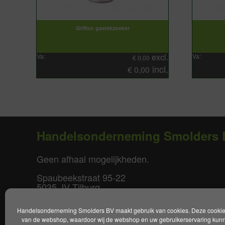
Griffon gaslekzoeker
excl.
Va:
Va:
€
0,00
incl.
€
0,00
Handelsonderneming Smolders 
Geen afhaal mogelijkheden.
Spaubeekstraat 95-22
5035 JV Tilburg
T. +31(0)85-0640877
Handelsonderneming Smolders BV maakt gebruik van cookies. Deze cookies 
E.
info@smoldersbv.nl
van de webshop, waardoor wij de webshop en uw gebruikerservaring kunne