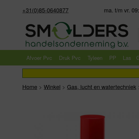
+31(0)85-0640877
ma. t/m vr. 09
Afvoer Pvc
Druk Pvc
Tyleen
PP
Las
G
Home
>
Winkel
>
Gas, lucht en watertechniek