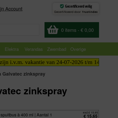
Gecertificeerd veilig
jn Account
Gecertificeerd door:
Trustindex
0 items
-
€ 0,00
Elektra
Verandas
Zwembad
Overige
i.v.m. vakantie van 24-07-2026 t/m 14-08-2026 tel
n Galvatec zinkspray
vatec zinkspray
excl.
€
15,65
incl.
€
18,94
excl.
€
15,65
 spuitbus à 400 ml | Aantal 1
€
15,65