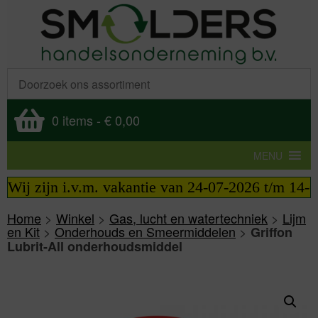
0 items
-
€ 0,00
MENU
Wij zijn i.v.m. vakantie van 24-07-2026 t/m 14-08-
Home
>
Winkel
>
Gas, lucht en watertechniek
>
Lijm
en Kit
>
Onderhouds en Smeermiddelen
>
Griffon
Lubrit-All onderhoudsmiddel