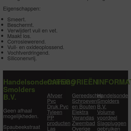
Eigenschappen:
Smeert.
Beschermt.
Verwijdert vuil en vet.
Maakt los.
Corrosiewerend.
Vuil- en oxideoplossend.
Vochtverdringend.
Siliconenvrij.
Handelsonderneming
CATEGORIEËN
INFORMA
Smolders
Afvoer
Gereedschap
Handelsonder
B.V.
Pvc
Schroeven
Smolders
Druk Pvc
en Bouten
B.V.
Geen afhaal
Tyleen
Elektra
Volume
mogelijkheden.
PP
Verandas
voordeel
producten
Zwembad
Slagpluggen
Spaubeekstraat
Las
Overige
gebruiken