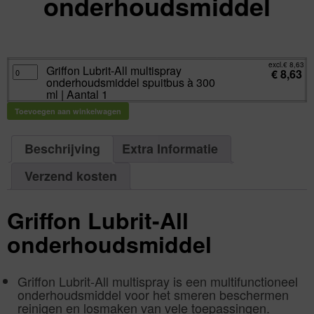
onderhoudsmiddel
excl.
Va:
€
8,63
incl.
€
10,44
excl.
€
8,63
Griffon
Griffon Lubrit-All multispray
€
8,63
Lubrit-
onderhoudsmiddel spuitbus à 300
All
multispray
ml | Aantal 1
onderhoudsmiddel
spuitbus
Toevoegen aan winkelwagen
à
300
ml
|
Aantal
Beschrijving
Extra Informatie
1
aantal
Verzend kosten
Griffon Lubrit-All
onderhoudsmiddel
Griffon Lubrit-All multispray is een multifunctioneel
onderhoudsmiddel voor het smeren beschermen
reinigen en losmaken van vele toepassingen.