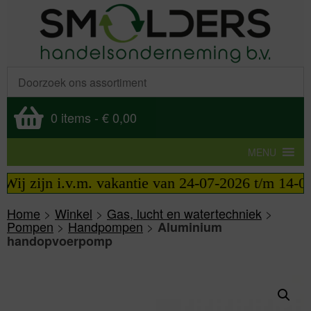
0 items
-
€ 0,00
MENU
ij zijn i.v.m. vakantie van 24-07-2026 t/m 14-08-
Home
>
Winkel
>
Gas, lucht en watertechniek
>
Pompen
>
Handpompen
>
Aluminium
handopvoerpomp