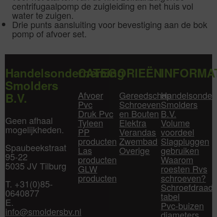
centrifugaalpomp de zuigleiding en het huis vol
water te zuigen.
Drie punts aansluiting voor bevestiging aan de bok
pomp of afvoer set.
Handelsonderneming
CATEGORIEËN
INFORMA
Smolders
Afvoer
Gereedschap
Handelsonder
B.V.
Pvc
Schroeven
Smolders
Druk Pvc
en Bouten
B.V.
Geen afhaal
Tyleen
Elektra
Volume
mogelijkheden.
PP
Verandas
voordeel
producten
Zwembad
Slagpluggen
Spaubeekstraat
Las
Overige
gebruiken
95-22
producten
Waarom
5035 JV Tilburg
GLW
roesten Rvs
producten
schroeven?
T. +31(0)85-
Schroefdraad
0640877
tabel
E.
Pvc-buizen
info@smoldersbv.nl
diameters