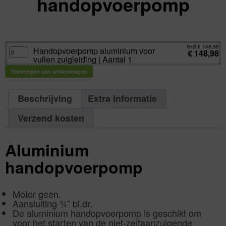
handopvoerpomp
excl.
Va:
€
148,98
incl.
€
180,27
excl.
€
148,98
Handopvoerpomp
Handopvoerpomp aluminium voor
€
148,98
aluminium
vullen zuigleiding | Aantal 1
voor
vullen
zuigleiding
Toevoegen aan winkelwagen
|
Aantal
1
aantal
Beschrijving
Extra Informatie
Verzend kosten
Aluminium
handopvoerpomp
Motor geen.
Aansluiting ¾” bi.dr.
De aluminium handopvoerpomp is geschikt om
voor het starten van de niet-zelfaanzuigende