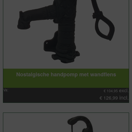
Nostalgische handpomp met wandflens
excl.
Va:
€
104,95
incl.
€
126,99