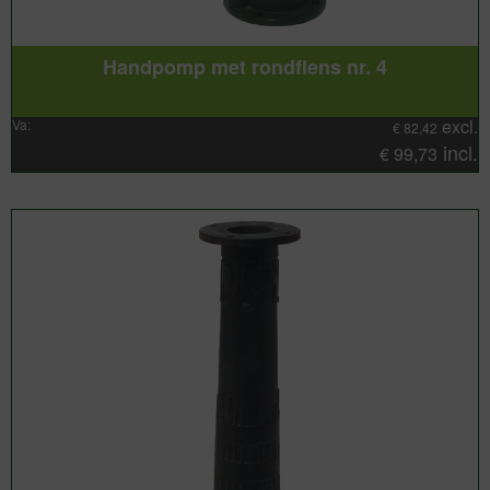
Handpomp met rondflens nr. 4
excl.
Va:
€
82,42
incl.
€
99,73