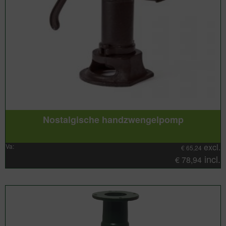
Nostalgische handzwengelpomp
excl.
Va:
€
65,24
incl.
€
78,94