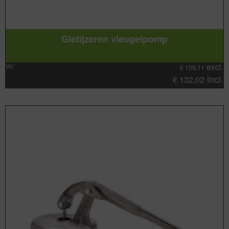
Gietijzeren vleugelpomp
excl.
Va:
€
109,11
incl.
€
132,02