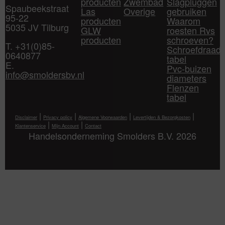
producten
Zwembad
Slagpluggen
Spaubeekstraat
Las
Overige
gebruiken
95-22
producten
Waarom
5035 JV Tilburg
GLW
roesten Rvs
producten
schroeven?
T. +31(0)85-
Schroefdraad
0640877
tabel
E.
Pvc-buizen
info@smoldersbv.nl
diameters
Flenzen
tabel
|
|
|
|
Disclaimer
Privacy policy
Algemene Voorwaarden
Levertijden & Bezorgkosten
|
|
Klantenservice
Mijn Account
Contact
Handelsonderneming Smolders B.V. 2026