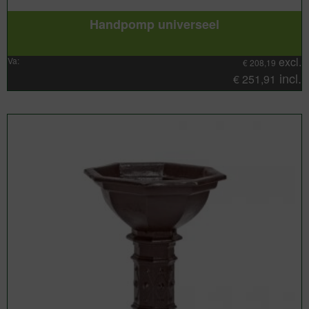
Handpomp universeel
excl.
Va:
€
208,19
incl.
€
251,91