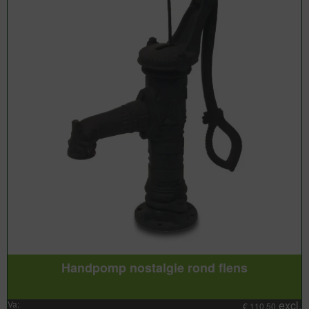
Handpomp nostalgie rond flens
excl.
Va:
€
110,50