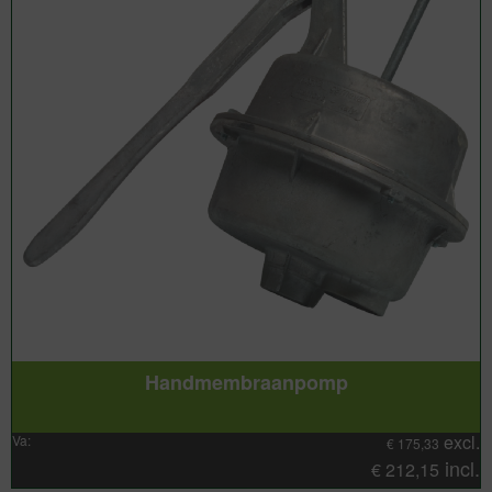
Handmembraanpomp
excl.
Va:
€
175,33
incl.
€
212,15