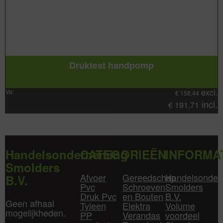
Druktest handpomp
excl.
Va:
€
158,44
incl.
€
191,71
Handelsonderneming
CATEGORIEËN
INFORMA
Smolders
Afvoer
Gereedschap
Handelsonder
B.V.
Pvc
Schroeven
Smolders
Druk Pvc
en Bouten
B.V.
Geen afhaal
Tyleen
Elektra
Volume
mogelijkheden.
PP
Verandas
voordeel