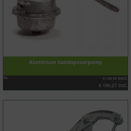
Aluminium handopvoerpomp
excl.
Va:
€
148,98
incl.
€
180,27