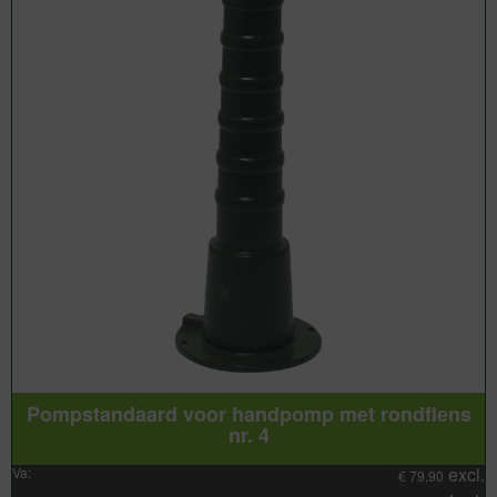
Pompstandaard voor handpomp met rondflens
nr. 4
excl.
Va:
€
79,90