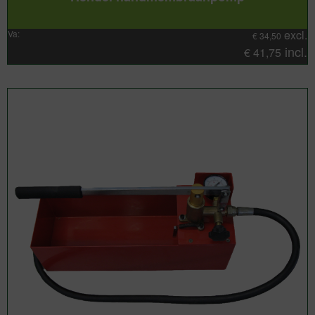
excl.
Va:
€
34,50
incl.
€
41,75