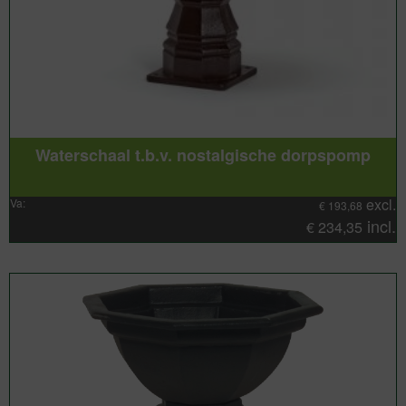
Waterschaal t.b.v. nostalgische dorpspomp
excl.
Va:
€
193,68
incl.
€
234,35