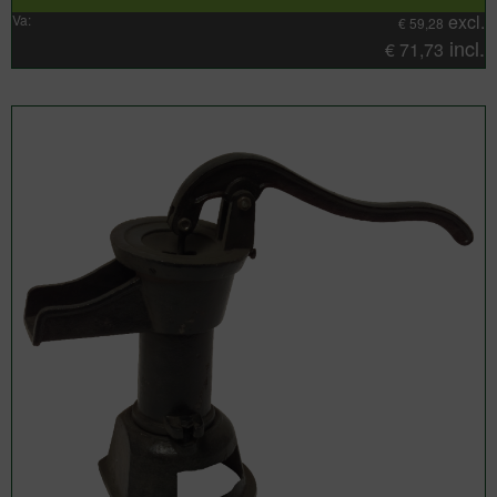
excl.
Va:
€
59,28
incl.
€
71,73