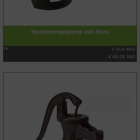
Handzwengelpomp met flens
excl.
Va:
€
70,29
incl.
€
85,05