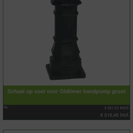
Schaal op voet voor Oldtimer handpomp groot
excl.
Va:
€
261,53
incl.
€
316,45