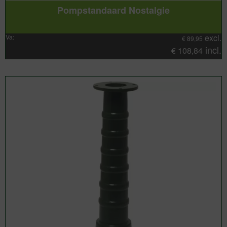
Pompstandaard Nostalgie
excl.
Va:
€
89,95
incl.
€
108,84