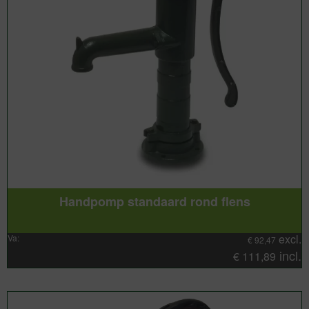
Handpomp standaard rond flens
excl.
Va:
€
92,47
incl.
€
111,89