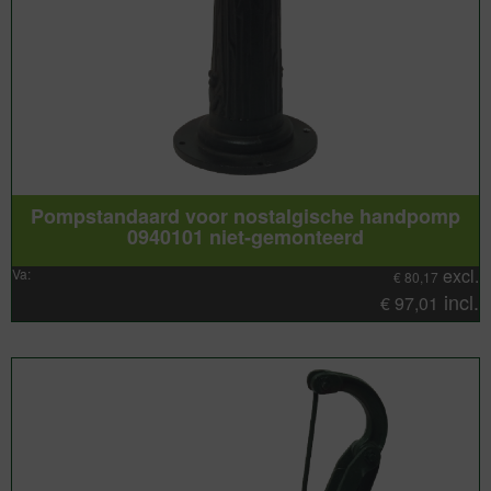
Pompstandaard voor nostalgische handpomp
0940101 niet-gemonteerd
excl.
Va:
€
80,17
incl.
€
97,01