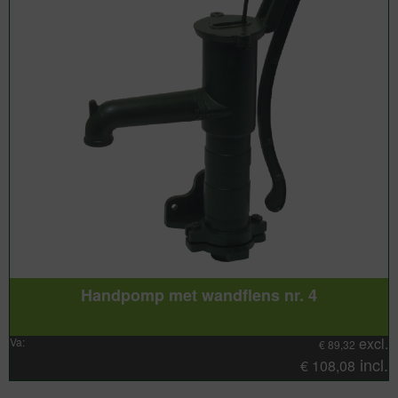
Handpomp met wandflens nr. 4
excl.
Va:
€
89,32
incl.
€
108,08