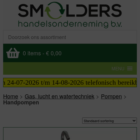
0 items
-
€ 0,00
MENU
m 14-08-2026 telefonisch bereikbaar van 09:00 tot
Home
>
Gas, lucht en watertechniek
>
Pompen
>
Handpompen