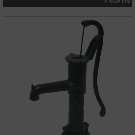
incl.
€
96,68