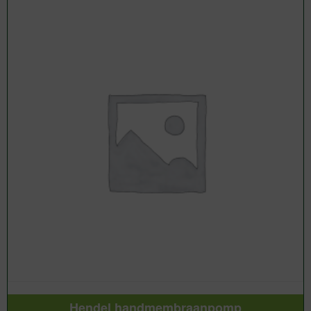
Hendel handmembraanpomp