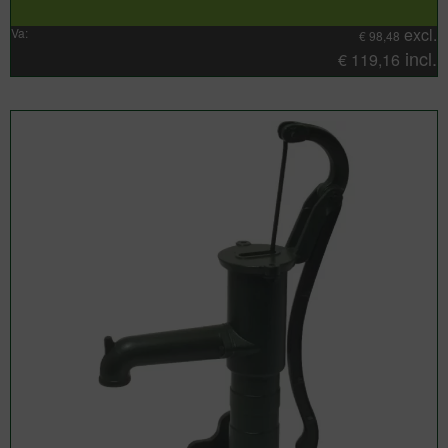
excl.
Va:
€
98,48
incl.
€
119,16