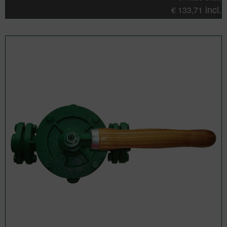
incl.
€
133,71