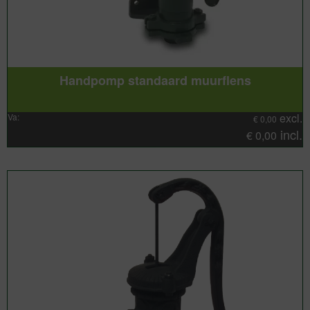
Handpomp standaard muurflens
excl.
Va:
€
0,00
incl.
€
0,00