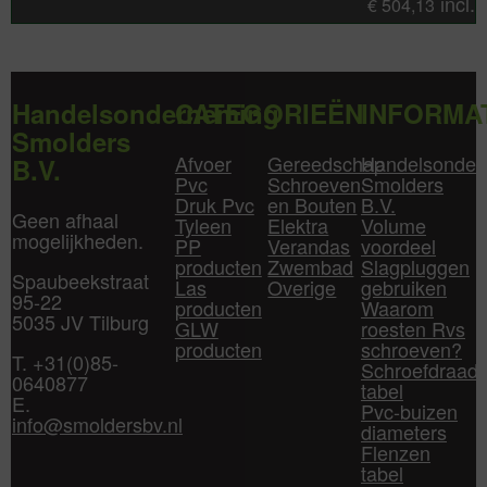
incl.
€
504,13
Handelsonderneming
CATEGORIEËN
INFORMA
Smolders
Afvoer
Gereedschap
Handelsonder
B.V.
Pvc
Schroeven
Smolders
Druk Pvc
en Bouten
B.V.
Geen afhaal
Tyleen
Elektra
Volume
mogelijkheden.
PP
Verandas
voordeel
producten
Zwembad
Slagpluggen
Spaubeekstraat
Las
Overige
gebruiken
95-22
producten
Waarom
5035 JV Tilburg
GLW
roesten Rvs
producten
schroeven?
T. +31(0)85-
Schroefdraad
0640877
tabel
E.
Pvc-buizen
info@smoldersbv.nl
diameters
Flenzen
tabel