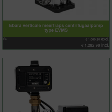
Ebara verticale meertraps centrifugaalpomp
type EVMS
excl.
Va:
€
1.060,30
incl.
€
1.282,96