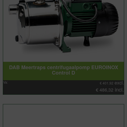
DAB Meertraps centrifugaalpomp EUROINOX
Control D
excl.
Va:
€
401,92
incl.
€
486,32