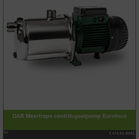
DAB Meertraps centrifugaalpomp EuroInox
excl.
Va:
€
416,64