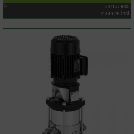
excl.
Va:
€
371,29
incl.
€
449,26