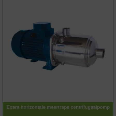
Ebara horizontale meertraps centrifugaalpomp