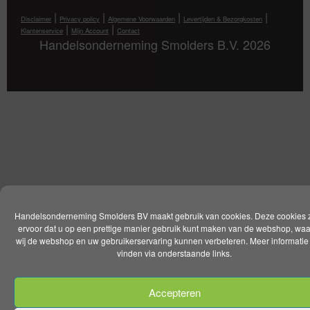
|
|
|
|
Disclaimer
Privacy policy
Algemene Voorwaarden
Levertijden & Bezorgkosten
|
|
Klantenservice
Mijn Account
Contact
Handelsonderneming Smolders B.V. 2026
Handelsonderneming Smolders BV maakt gebruik van cookies. Deze cookies 
ervoor dat u op een prettige manier gebruik kunt maken van de webshop, wa
wij de webshop en uw gebruikerservaring kunnen verbeteren. Meer informatie 
vinden via onderstaande links.
Accepteren