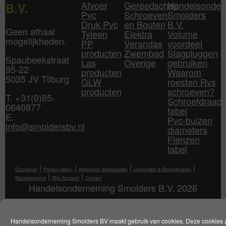
Afvoer
Gereedschap
Handelsonder
B.V.
Pvc
Schroeven
Smolders
Druk Pvc
en Bouten
B.V.
Geen afhaal
Tyleen
Elektra
Volume
mogelijkheden.
PP
Verandas
voordeel
producten
Zwembad
Slagpluggen
Spaubeekstraat
Las
Overige
gebruiken
95-22
producten
Waarom
5035 JV Tilburg
GLW
roesten Rvs
producten
schroeven?
T. +31(0)85-
Schroefdraad
0640877
tabel
E.
Pvc-buizen
info@smoldersbv.nl
diameters
Flenzen
tabel
|
|
|
|
Disclaimer
Privacy policy
Algemene Voorwaarden
Levertijden & Bezorgkosten
|
|
Klantenservice
Mijn Account
Contact
Handelsonderneming Smolders B.V. 2026
Handelsonderneming Smolders BV maakt gebruik van cookies. Deze cookies 