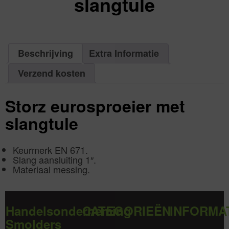
slangtule
excl.
Va:
€
0,00
incl.
€
0,00
Beschrijving
Extra Informatie
Verzend kosten
Storz eurosproeier met
slangtule
Keurmerk EN 671.
Slang aansluiting 1″.
Materiaal messing.
Handelsonderneming
CATEGORIEËN
INFORMA
Smolders