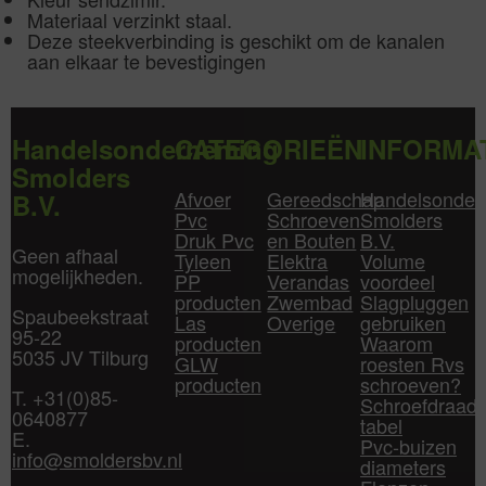
Materiaal verzinkt staal.
Deze steekverbinding is geschikt om de kanalen
aan elkaar te bevestigingen
Handelsonderneming
CATEGORIEËN
INFORMA
Smolders
Afvoer
Gereedschap
Handelsonder
B.V.
Pvc
Schroeven
Smolders
Druk Pvc
en Bouten
B.V.
Geen afhaal
Tyleen
Elektra
Volume
mogelijkheden.
PP
Verandas
voordeel
producten
Zwembad
Slagpluggen
Spaubeekstraat
Las
Overige
gebruiken
95-22
producten
Waarom
5035 JV Tilburg
GLW
roesten Rvs
producten
schroeven?
T. +31(0)85-
Schroefdraad
0640877
tabel
E.
Pvc-buizen
info@smoldersbv.nl
diameters