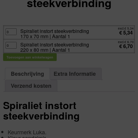
steekverbinding
excl.
Va:
€
5,34
incl.
€
6,46
excl.
€
5,34
Spiraliet
Spiraliet instort steekverbinding
€
5,34
instort
170 x 70 mm | Aantal 1
steekverbinding
170
excl.
€
6,70
x
Spiraliet
Spiraliet instort steekverbinding
€
6,70
70
instort
220 x 80 mm | Aantal 1
mm
steekverbinding
|
220
Aantal
x
Toevoegen aan winkelwagen
1
80
aantal
mm
|
Aantal
Beschrijving
Extra Informatie
1
aantal
Verzend kosten
Spiraliet instort
steekverbinding
Keurmerk Luka.
Kleur sendzimir.