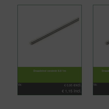
Draadeind verzinkt 8.8 1m
Draad
excl.
Va:
Va:
€
0,95
incl.
€
1,15