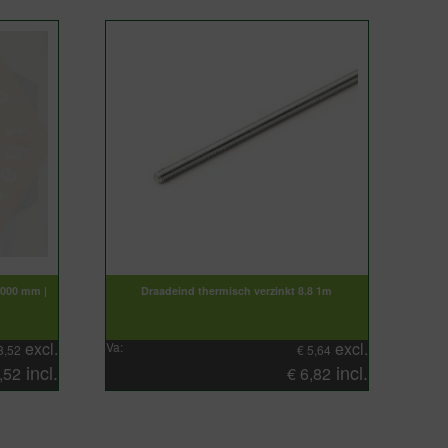
3000 mm |
Draadeind thermisch verzinkt 8.8 1m
excl.
excl.
Va:
8,52
€
5,64
incl.
incl.
,52
€
6,82