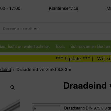
:00 - 17:00
Klantenservice
Mi
as, lucht en watertechniek
Tools
Schroeven en Bouten
*** Update *** | | Wij zijn i.v
deind
>
Draadeind verzinkt 8.8 3m
Draadeind 
Va:
Draadstang
Draadstang DIN 975 8.8 ga
DIN