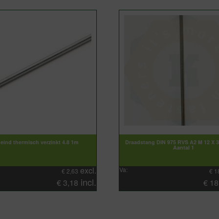
eind thermisch verzinkt 4.8 1m
Draadstang DIN 975 RVS A2 M 12 X 
Aantal 1
excl.
Va:
€
2,63
€
1
incl.
€
3,18
€
18