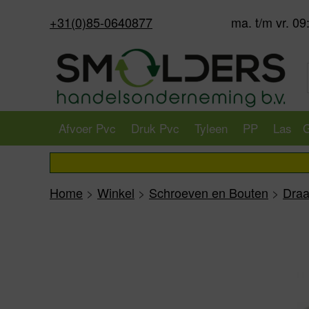
+31(0)85-0640877
ma. t/m vr. 09
Afvoer Pvc
Druk Pvc
Tyleen
PP
Las
G
Home
>
Winkel
>
Schroeven en Bouten
>
Draa