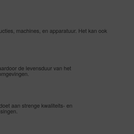
ucties, machines, en apparatuur. Het kan ook
aardoor de levensduur van het
e omgevingen.
oet aan strenge kwaliteits- en
ssingen.