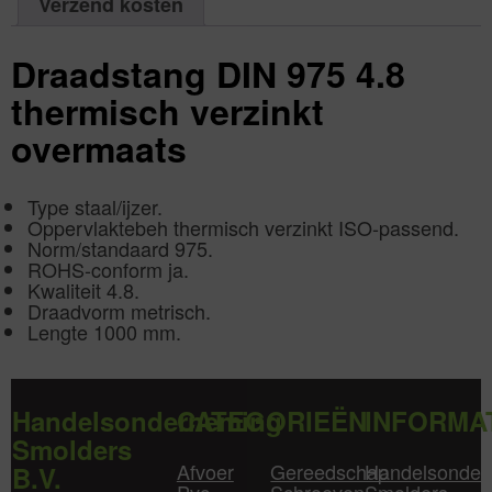
Verzend kosten
1
aantal
Draadstang DIN 975 4.8
thermisch verzinkt
overmaats
Type
staal/ijzer.
Oppervlaktebeh
thermisch verzinkt ISO-passend.
Norm/standaard
975.
ROHS-conform
ja.
Kwaliteit
4.8.
Draadvorm
metrisch.
Lengte
1000 mm.
Handelsonderneming
CATEGORIEËN
INFORMA
Smolders
Afvoer
Gereedschap
Handelsonder
B.V.
Pvc
Schroeven
Smolders