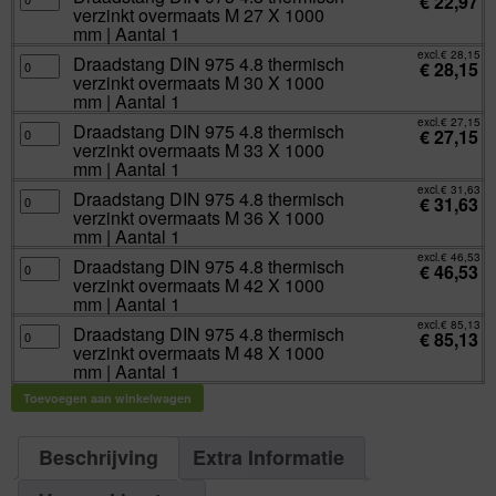
€
22,97
|
DIN
M
verzinkt overmaats M 27 X 1000
Aantal
975
24
1
4.8
mm | Aantal 1
X
aantal
thermisch
1000
verzinkt
excl.
€
28,15
mm
Draadstang
Draadstang DIN 975 4.8 thermisch
overmaats
€
28,15
|
DIN
M
verzinkt overmaats M 30 X 1000
Aantal
975
27
1
4.8
mm | Aantal 1
X
aantal
thermisch
1000
verzinkt
excl.
€
27,15
mm
Draadstang
Draadstang DIN 975 4.8 thermisch
overmaats
€
27,15
|
DIN
M
verzinkt overmaats M 33 X 1000
Aantal
975
30
1
4.8
mm | Aantal 1
X
aantal
thermisch
1000
verzinkt
excl.
€
31,63
mm
Draadstang
Draadstang DIN 975 4.8 thermisch
overmaats
€
31,63
|
DIN
M
verzinkt overmaats M 36 X 1000
Aantal
975
33
1
4.8
mm | Aantal 1
X
aantal
thermisch
1000
verzinkt
excl.
€
46,53
mm
Draadstang
Draadstang DIN 975 4.8 thermisch
overmaats
€
46,53
|
DIN
M
verzinkt overmaats M 42 X 1000
Aantal
975
36
1
4.8
mm | Aantal 1
X
aantal
thermisch
1000
verzinkt
excl.
€
85,13
mm
Draadstang
Draadstang DIN 975 4.8 thermisch
overmaats
€
85,13
|
DIN
M
verzinkt overmaats M 48 X 1000
Aantal
975
42
1
4.8
mm | Aantal 1
X
aantal
thermisch
1000
verzinkt
mm
Toevoegen aan winkelwagen
overmaats
|
M
Aantal
48
1
X
aantal
1000
Beschrijving
Extra Informatie
mm
|
Aantal