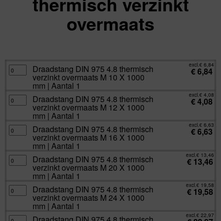
thermisch verzinkt
overmaats
excl.
Va:
€
4,08
incl.
€
4,94
excl.
€
6,84
Draadstang
Draadstang DIN 975 4.8 thermisch
€
6,84
DIN
verzinkt overmaats M 10 X 1000
975
4.8
mm | Aantal 1
thermisch
verzinkt
excl.
€
4,08
Draadstang
Draadstang DIN 975 4.8 thermisch
overmaats
€
4,08
DIN
M
verzinkt overmaats M 12 X 1000
975
10
4.8
mm | Aantal 1
X
thermisch
1000
verzinkt
excl.
€
6,63
mm
Draadstang
Draadstang DIN 975 4.8 thermisch
overmaats
€
6,63
|
DIN
M
verzinkt overmaats M 16 X 1000
Aantal
975
12
1
4.8
mm | Aantal 1
X
aantal
thermisch
1000
verzinkt
excl.
€
13,46
mm
Draadstang
Draadstang DIN 975 4.8 thermisch
overmaats
€
13,46
|
DIN
M
verzinkt overmaats M 20 X 1000
Aantal
975
16
1
4.8
mm | Aantal 1
X
aantal
thermisch
1000
verzinkt
excl.
€
19,58
mm
Draadstang
Draadstang DIN 975 4.8 thermisch
overmaats
€
19,58
|
DIN
M
verzinkt overmaats M 24 X 1000
Aantal
975
20
1
4.8
mm | Aantal 1
X
aantal
thermisch
1000
verzinkt
excl.
€
22,97
mm
Draadstang
Draadstang DIN 975 4.8 thermisch
overmaats