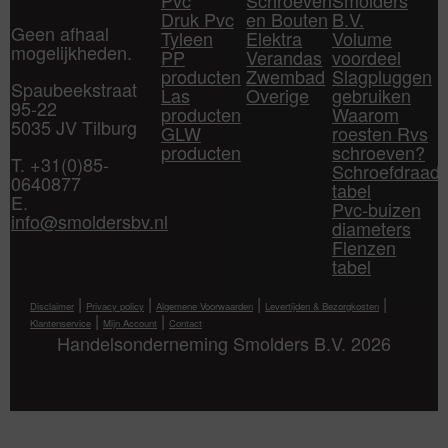
Druk Pvc
en Bouten
B.V.
Geen afhaal
Tyleen
Elektra
Volume
mogelijkheden.
PP
Verandas
voordeel
producten
Zwembad
Slagpluggen
Spaubeekstraat
Las
Overige
gebruiken
95-22
producten
Waarom
5035 JV Tilburg
GLW
roesten Rvs
producten
schroeven?
T. +31(0)85-
Schroefdraad
0640877
tabel
E.
Pvc-buizen
info@smoldersbv.nl
diameters
Flenzen
tabel
|
|
|
|
Disclaimer
Privacy policy
Algemene Voorwaarden
Levertijden & Bezorgkosten
|
|
Klantenservice
Mijn Account
Contact
Handelsonderneming Smolders B.V. 2026