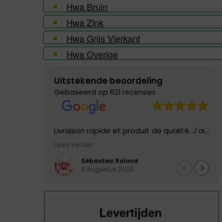
Hwa Bruin
Hwa Zink
Hwa Grijs Vierkant
Hwa Overige
Uitstekende beoordeling
Gebaseerd op
621 recensies
Livraison rapide et produit de qualité. J'ai
eu un défaut dans le tuyau livré, il a été
Lees verder
remplacé directement, service excellent!!
Je n'hésiterai pas à recommander
Sébastien Roland
6 Augustus 2026
Levertijden