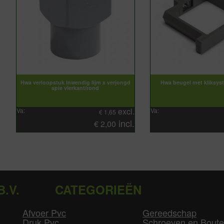
Hwa verloopstuk inwendig lijm x verjongd
Hwa beugel met kliksys
spie vierkant/rond
excl.
Va:
Va:
€
1,65
incl.
€
2,00
B.V.
CATEGORIEËN
Afvoer Pvc
Gereedschap
Druk Pvc
Schroeven en Bout