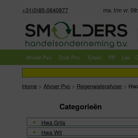
+31(0)85-0640877
ma. t/m vr. 09
Afvoer Pvc
Druk Pvc
Tyleen
PP
Las
G
Home
>
Afvoer Pvc
>
Regenwaterafvoer
>
Hwa
Categorieën
Hwa Grijs
Hwa Wit