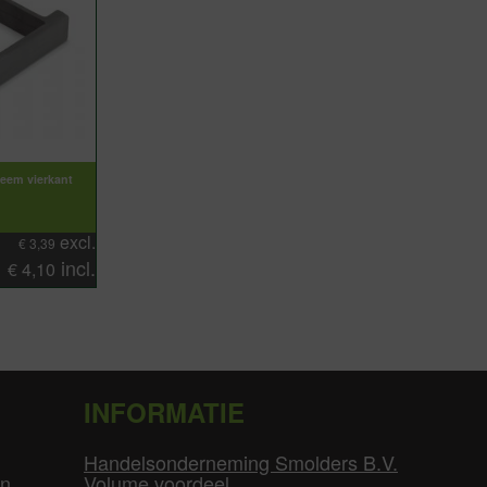
teem vierkant
excl.
€
3,39
incl.
€
4,10
INFORMATIE
Handelsonderneming Smolders B.V.
en
Volume voordeel